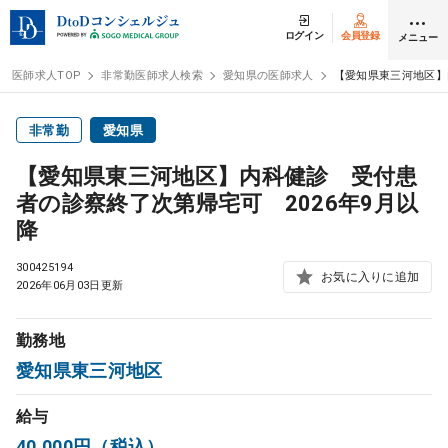
ログイン
会員登録
メニュー
医師求人TOP
非常勤医師求人検索
愛知県の医師求人
【愛知県東三河地区】
ログイン
会員登録
非常勤
愛知県
【愛知県東三河地区】内科健診 受付患
医師求人
者の診察終了次第帰宅可 2026年9月以
降
常勤検索
転職
300425194
お気に入りに追加
2026年06月03日更新
非常勤検索
アルバイト
勤務地
スポット検索
アルバイト
愛知県東三河地区
給与
DtoDの転職・
アルバイト支援
40,000円（税込）