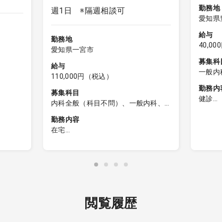
勤務地
週1日 ※隔週相談可
愛知県
給与
勤務地
40,0
愛知県一宮市
募集科
給与
一般内
110,000円（税込）
勤務内
募集科目
健診
内科全般（科目不問）、一般内科、
【健診
外科全般（科目不問）、一般外科
勤務内容
在宅
1：健
る可能
訪問診療
断
∟訪問件数：1日15件程度（居宅の
2：問
、読影は
みの場合）
3：健
∟訪問先割合：施設6割・居宅4割
4：検
∟対応疾患：内科対応
5：健
∟訪問体制：2名体制（医師・看護
閲覧履歴
師）
電子カ
∟運転：看護師
ズ）