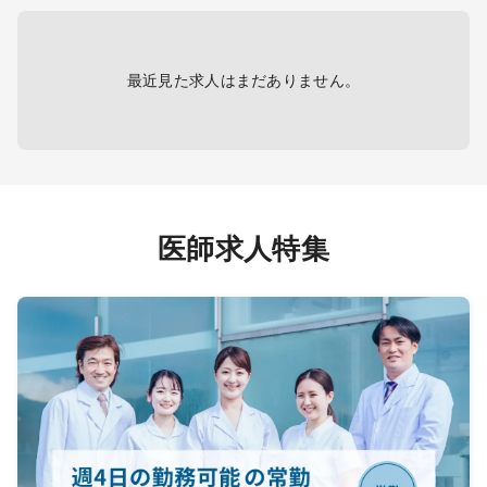
健診シ
・電子カルテ（モバカル）
最近見た求人はまだありません。
医師求人特集