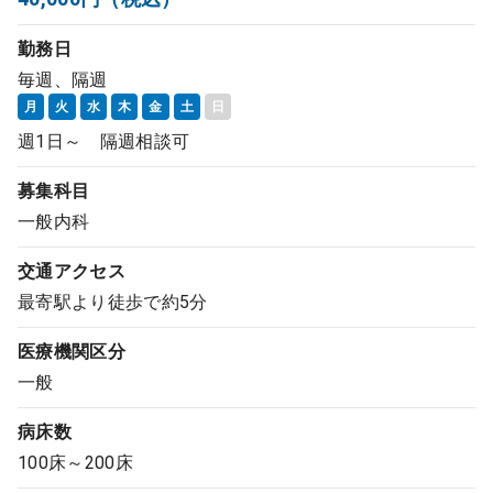
コンサルタント
勤務日
毎週、隔週
成功事例
月
火
水
木
金
土
日
週1日～ 隔週相談可
転職ノウハウ
募集科目
一般内科
9:00 ～ 18:00
（平日）
受付時間
0120-337-613
交通アクセス
最寄駅より徒歩で約5分
医療機関区分
クリニック開業
一般
DtoDとは
病床数
お問合せ
100床～200床
採用をお考えの医療機関の方