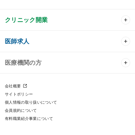
クリニック開業
クリニック開業 TOP
医師求人
クリニック物件検索
医師求人 TOP
医療機関の方
DtoDのクリニック開業支援
常勤求人検索
医院の譲渡・売却をお考えの方
クリニックの開業スタイル
会社概要
非常勤求人検索
サイトポリシー
採用をお考えの医療機関の方
クリニック開業までの流れ
個人情報の取り扱いについて
スポット求人検索
会員規約について
開業支援事例
有料職業紹介事業について
DtoDの転職・アルバイト支援
施工事例