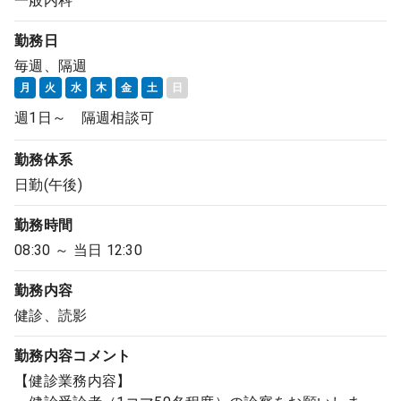
一般内科
勤務日
毎週、隔週
月
火
水
木
金
土
日
週1日～ 隔週相談可
勤務体系
日勤(午後)
勤務時間
08:30 ～ 当日 12:30
勤務内容
健診、読影
勤務内容
コメント
【健診業務内容】