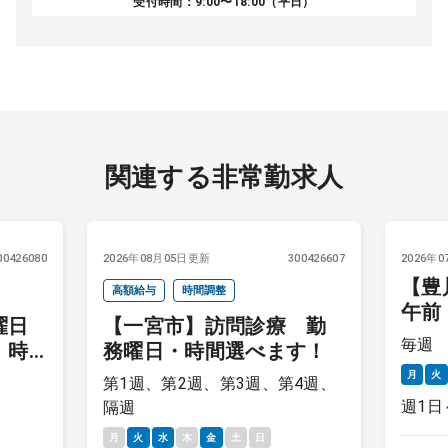
受付時間：9:00〜18:00（平日）
関連する非常勤求人
00426080
2026年08月05日更新
300426607
2026年
【豊
高額給与
時間調整
午前
曜日
【一宮市】訪問診療 勤
月～
毎週
 時
務曜日・時間選べます！
月
火
第1週、第2週、第3週、第4週、
週1日
隔週
月
火
水
木
金
土
日