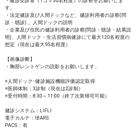
・健診受診者（1コマ50名程度）の診察をお願いしま
す。
・法定健診及び人間ドックなど、健診利用者の診察(問
診・聴診) 、人間ドックの説明
・企業及び住民の健診利用者の診察(問診・聴診・結果説
明)、人間ドック・生活習慣病健診にて最大120名程度の
想定（現在は最大95名程度）
【画像診断】
・胸部レントゲンの読影をお願いします。
※人間ドック･健診施設機能評価認定取得
※医師体制：3診制（現在は2診制）
※受付時間：8:30～11:00（終了次第帰宅可能）
健診システム：LIFLI
電子カルテ：IBARS
PACS：有