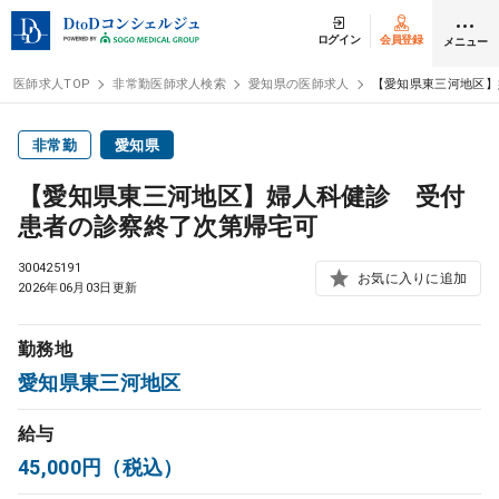
ログイン
会員登録
メニュー
医師求人TOP
非常勤医師求人検索
愛知県の医師求人
【愛知県東三河地区】
ログイン
会員登録
非常勤
愛知県
【愛知県東三河地区】婦人科健診 受付
医師求人
患者の診察終了次第帰宅可
300425191
常勤検索
お気に入りに追加
転職
2026年06月03日更新
非常勤検索
アルバイト
勤務地
愛知県東三河地区
スポット検索
アルバイト
給与
45,000円（税込）
DtoDの転職・
アルバイト支援