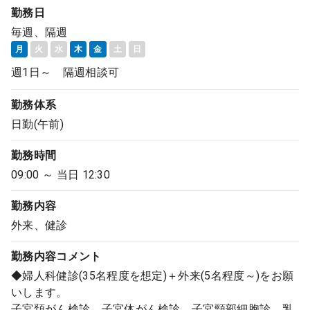
勤務日
毎週、隔週
月
火
水
木
金
土
日
週1日～ 隔週相談可
勤務体系
日勤(午前)
勤務時間
09:00 ～ 当日 12:30
勤務内容
外来、健診
勤務内容
コメント
◆婦人科健診(35名程度を想定)＋外来(5名程度～)をお願
いします。
子宮頚がん検診、子宮体がん検診、子宮頸部細胞診、乳