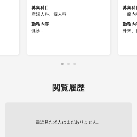
募集科目
募集科
産婦人科、婦人科
一般内
勤務内容
勤務内
健診
外来、
【健診業務】
一般検診
健診の
①子宮頚がん検診
性もご
る可能
②子宮頸部細胞診
※業務
③結果判定、診断
含まれ
、読影は
④健診スタッフとの連携
※マンモグラフィー認定医お持ちであ
閲覧履歴
りましたら、読影対応をお願いする
ことがあります。
電子カルテ（メーカー：CSI-ミライ
ズ）
健診システム（タック）
最近見た求人はまだありません。