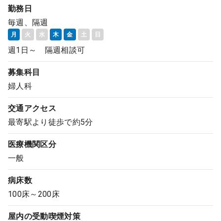
勤務日
コンサルタント
毎週、隔週
月
火
水
木
金
土
日
成功事例
週1日～ 隔週相談可
転職ノウハウ
募集科目
婦人科
9:00 ～ 18:00
（平日）
受付時間
交通アクセス
0120-337-613
最寄駅より徒歩で約5分
医療機関区分
一般
クリニック開業
病床数
DtoDとは
100床～200床
お問合せ
屋内の受動喫煙対策
採用をお考えの医療機関の方