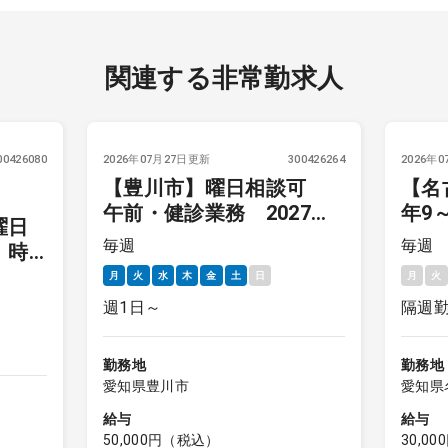
関連する非常勤求人
00426080
2026年07月27日更新
300426264
2026年
【豊川市】曜日相談可
【名
午前・健診業務 2027年4
年9
曜日
月～
週金
毎週
毎週
 時
月
火
水
木
金
土
日
月
火
週1日～
隔週
勤務地
勤務地
愛知県豊川市
愛知県
給与
給与
50,000円（税込）
30,0