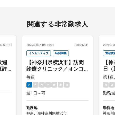
関連する非常勤求人
00426169
2026年08月04日更新
300426541
2026年
インセンティブ
時間調整
通勤便
数週
【神奈川県横浜市】訪問
【神
直許
診療クリニック／オンコ
日（
ール自宅待機／毎週月曜
当直
毎週
第1週
日／給与25,000円＋イン
月
火
水
木
金
土
日
月
火
センティブ
週1日～可
勤務
勤務地
勤務地
神奈川県神奈川県横浜市
神奈川