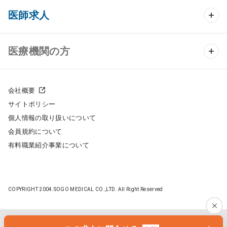
クリニック開業 TOP
医師求人
クリニック物件検索
医師求人 TOP
医療機関の方
DtoDのクリニック開業支援
常勤求人検索
医院の譲渡・売却をお考えの方
クリニックの開業スタイル
会社概要
非常勤求人検索
サイトポリシー
採用をお考えの医療機関の方
クリニック開業までの流れ
個人情報の取り扱いについて
スポット求人検索
会員規約について
開業支援事例
有料職業紹介事業について
DtoDの転職・アルバイト支援
施工事例
成功事例
COPYRIGHT 2004.SOGO MEDICAL CO.,LTD. All Right Reserved
開業ノウハウ
転職ノウハウ