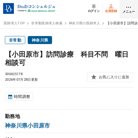
ログイン
会員登録
メニュー
医師求人TOP
非常勤医師求人検索
神奈川県の医師求人
【小田原市】訪問診
ログイン
会員登録
非常勤
神奈川県
【小田原市】訪問診療 科目不問 曜日
医師求人
相談可
300425178
常勤検索
お気に入りに追加
転職
2026年07月28日更新
非常勤検索
アルバイト
時間調整
スポット検索
アルバイト
勤務地
神奈川県小田原市
DtoDの転職・
アルバイト支援