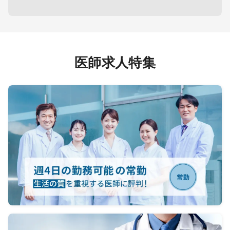
・その
あり、
（富士
、食事
医師求人特集