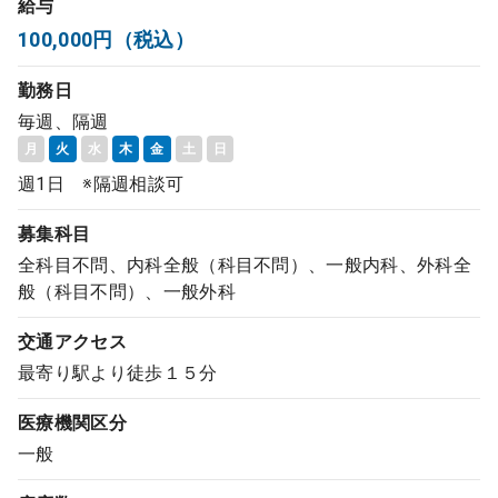
給与
コンサルタント
100,000円（税込）
勤務日
成功事例
毎週、隔週
月
火
水
木
金
土
日
転職ノウハウ
週1日 ※隔週相談可
募集科目
9:00 ～ 18:00
（平日）
受付時間
0120-337-613
全科目不問、内科全般（科目不問）、一般内科、外科全
般（科目不問）、一般外科
交通アクセス
クリニック開業
最寄り駅より徒歩１５分
医療機関区分
DtoDとは
一般
お問合せ
採用をお考えの医療機関の方