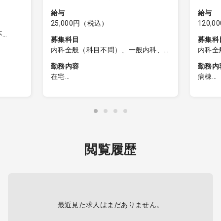
給与
給与
25,000円（税込）
120,
不
募集科目
募集科
内科全般（科目不問）、一般内科、
内科全
呼吸器内科、消化器内科、循環器内
勤務内容
勤務内
科、内分泌内科、糖尿病内科、脳神
・救急外
在宅
病棟
経内科、血液内科、腎臓内科、老人
訪問診療クリニックのオンコール待
病棟管
内科、リウマチ内科、総合診療科
ォークイ
機
録患者
・待機場所：自宅待機
指示、
名体制と
・往診が必要となった場合は、自宅
チュー
お願い
から自家用車で直行・直帰になりま
交換等
す。往診グッズや診断書など一式は
・２人
,CT,
閲覧履歴
クリニックで用意させて頂きます。
リハ、
２担当
ニュア
括、緩
（21:0
・宿直
TV、
最近見た求人はまだありません。
事あり
直室あ