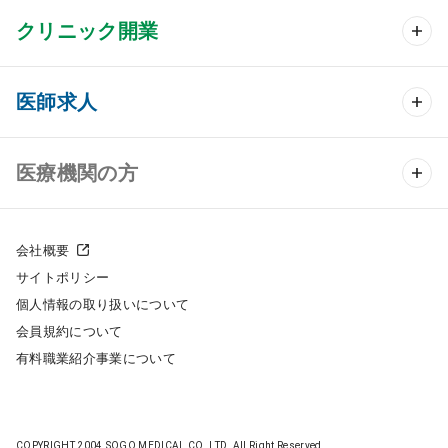
クリニック開業
クリニック開業 TOP
医師求人
クリニック物件検索
医師求人 TOP
医療機関の方
DtoDのクリニック開業支援
常勤求人検索
医院の譲渡・売却をお考えの方
クリニックの開業スタイル
会社概要
非常勤求人検索
サイトポリシー
採用をお考えの医療機関の方
クリニック開業までの流れ
個人情報の取り扱いについて
スポット求人検索
会員規約について
開業支援事例
有料職業紹介事業について
DtoDの転職・アルバイト支援
施工事例
成功事例
COPYRIGHT 2004.SOGO MEDICAL CO.,LTD. All Right Reserved