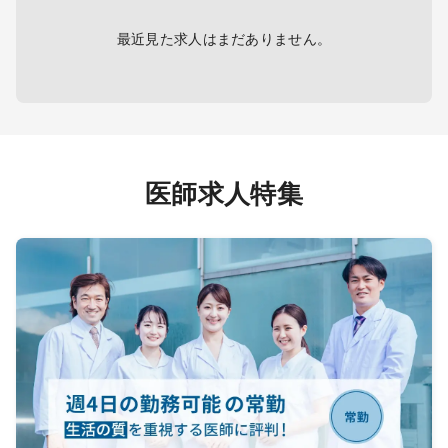
カニュ
・宿直
ルテ操
TV、
最近見た求人はまだありません。
事あり
・その
（富士
医師求人特集