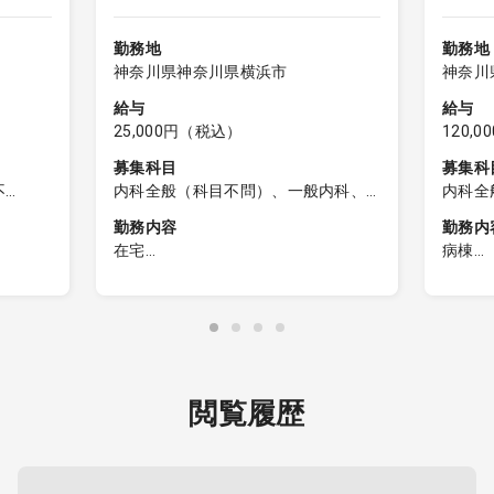
勤務地
勤務地
神奈川県神奈川県横浜市
神奈川
給与
給与
25,000円（税込）
120,
募集科目
募集科
不
内科全般（科目不問）、一般内科、
内科全
科目不
呼吸器内科、消化器内科、循環器内
勤務内容
勤務内
科、内分泌内科、糖尿病内科、脳神
在宅
病棟
経内科、血液内科、腎臓内科、老人
訪問診療クリニックのオンコール待
病棟管
内科、リウマチ内科、総合診療科
機
録患者
前後
・待機場所：自宅待機
指示、
・往診が必要となった場合は、自宅
チュー
から自家用車で直行・直帰になりま
交換等
す。往診グッズや診断書など一式は
・２人
閲覧履歴
師が帯
クリニックで用意させて頂きます。
リハ、
２担当
括、緩
・点滴
（21:0