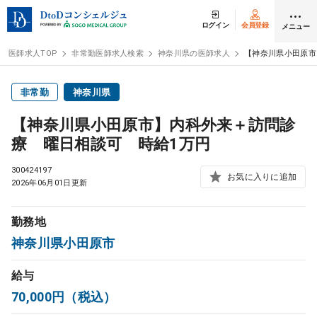
ログイン
会員登録
メニュー
医師求人TOP
非常勤医師求人検索
神奈川県の医師求人
【神奈川県小田原市
ログイン
会員登録
非常勤
神奈川県
【神奈川県小田原市】内科外来＋訪問診
医師求人
療 曜日相談可 時給1万円
300424197
常勤検索
お気に入りに追加
転職
2026年06月01日更新
非常勤検索
アルバイト
勤務地
神奈川県小田原市
スポット検索
アルバイト
給与
70,000円（税込）
DtoDの転職・
アルバイト支援