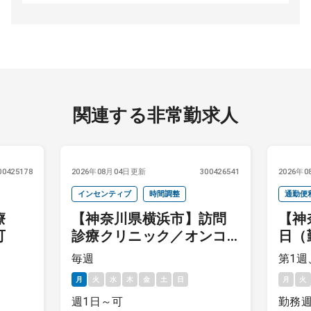
関連する非常勤求人
00425178
2026年08月04日更新
300426541
2026年
インセンティブ
時間調整
通勤便
診療
【神奈川県横浜市】訪問
【神
談可
診療クリニック／オンコ
日（
ール自宅待機／毎週月曜
当直
毎週
第1週
日／給与25,000円＋イン
月
火
水
木
金
土
日
月
火
センティブ
週1日～可
勤務