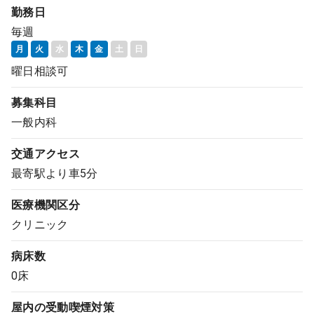
勤務日
コンサルタント
毎週
月
火
水
木
金
土
日
成功事例
曜日相談可
転職ノウハウ
募集科目
一般内科
9:00 ～ 18:00
（平日）
受付時間
交通アクセス
0120-337-613
最寄駅より車5分
医療機関区分
クリニック
クリニック開業
病床数
DtoDとは
0床
お問合せ
屋内の受動喫煙対策
採用をお考えの医療機関の方