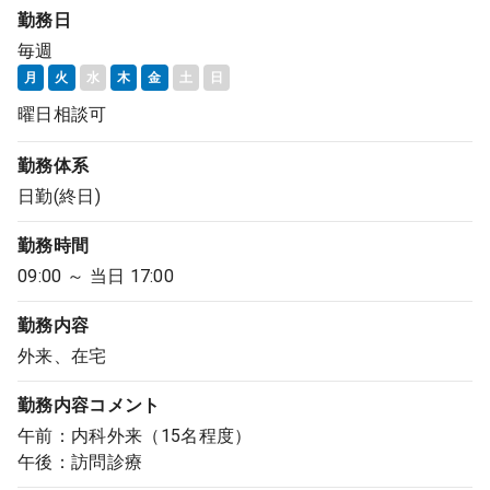
勤務日
毎週
月
火
水
木
金
土
日
曜日相談可
勤務体系
日勤(終日)
勤務時間
09:00 ～ 当日 17:00
勤務内容
外来、在宅
勤務内容
コメント
午前：内科外来（15名程度）
午後：訪問診療