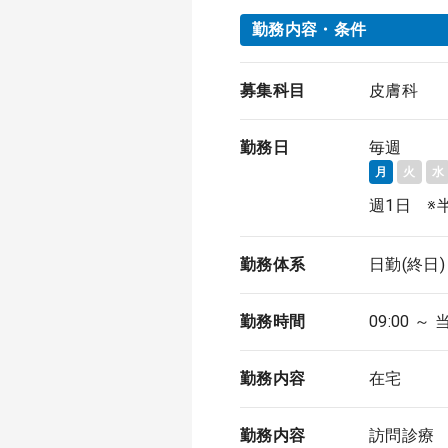
勤務内容・条件
募集科目
皮膚科
勤務日
毎週
月
火
水
週1日 ※
勤務体系
日勤(終日)
勤務時間
09:00 ～ 
勤務内容
在宅
勤務内容
訪問診療