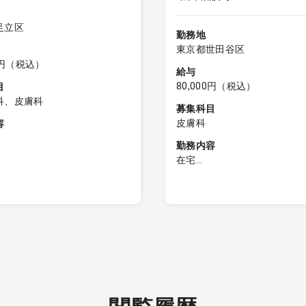
足立区
勤務地
東京都世田谷区
00円（税込）
給与
80,000円（税込）
目
科、皮膚科
募集科目
皮膚科
容
勤務内容
科外来（保険診療）
在宅
体制：皮膚科2診療体制 ※別
◇ 訪問診療 ： 1コマ～2コ
科医あり
週
間（12:40）までに受診され
◇ 患者数 ： 5～15名程
様の診察終了までご勤務をお
（10～30分／件程度）
ます
◇ 主な疾患 ：皮膚科：褥
カルテ有
疱疹、湿疹、白癬、爪白癬 
◇ 患者割合 ： 居宅1割、
宅・施設9割 ※今後、居宅
ていく予定
◇ 診療地域 ： クリニック