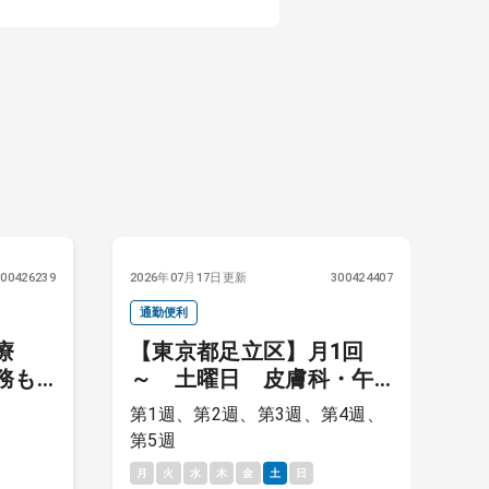
300426239
2026年07月17日更新
300424407
20
通勤便利
通
診療
【東京都足立区】月1回
務も
～ 土曜日 皮膚科・午
A
クです
前外来 受付患者終了次
第1週、第2週、第3週、第4週、
第
第退勤可
第5週
月
月
火
水
木
金
土
日