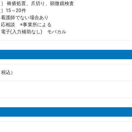
］ 褥瘡処置、爪切り、顕微鏡検査
］15～20件
］看護師でない場合あり
］応相談 ※事業所による
電子(入力補助なし) モバカル
円（税込）