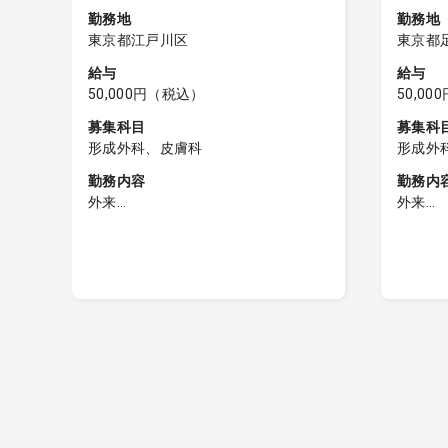
勤務地
勤務地
東京都江戸川区
東京都
給与
給与
50,000円（税込）
50,0
募集科目
募集科
形成外科、皮膚科
形成外
勤務内容
勤務内
外来
外来
■皮膚科外来（保険診療）
■皮膚
・患者数30-40名程度
・診療
・2診体制
途小児
・自費は物品、ピーリング、フォト
・受付時
フェイシャル（看護師対応可）のみ
た患者
・受付時間内（12:30）に受診された
願いし
終わ
患者様の診察終了までご勤務をお願
・電子
0
いします