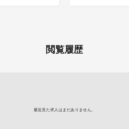
【整形外科外来】
制
・対応患者数:平均50名程度
※ 救急対応を一部お願いす
あり
閲覧履歴
最近見た求人はまだありません。