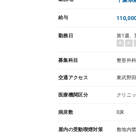
給与
110,
勤務日
第1週、
月
火
募集科目
整形外
交通アクセス
東武野田
医療機関区分
クリニ
病床数
0床
屋内の受動喫煙対策
敷地内