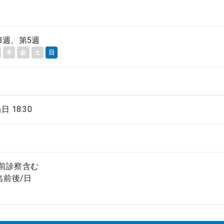
3週、第5週
木
金
土
日
当日 18:30
前診察含む
名前後/日