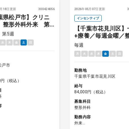
6月18日更新
300424056
2026年05月07日更新
葉県松戸市】クリニ
インセンティブ
 整形外科外来 第
【千葉市花見川区】
５土曜
、第5週
+療養／毎週金曜／
科外来
水
木
金
土
日
毎週
月
火
水
木
金
土
日
松戸市
勤務地
千葉県千葉市花見川区
000円（税込）
給与
目
84,000円（税込）
科
募集科目
容
整形外科
勤務内容
科外来 ※リハビリ前診察含む
外来
0名前後/日