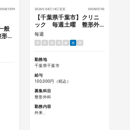
300421599
2026年04月14日更新
300420743
20
【千葉県千葉市】クリニ
ック 毎週土曜 整形外
一般
科（リハビリ前診察含
毎週
毎
整形外
む）
月
火
水
木
金
土
日
月
週
勤務地
勤
千葉県千葉市
千
給与
給
100,000円（税込）
8
募集科目
募
整形外科
整
勤務内容
勤
外来
外
※リハビリ前診察含む
■
・1診体制
リ