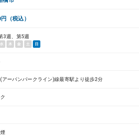
000円（税込）
第3週、第5週
水
木
金
土
日
科
(アーバンパークライン)線最寄駅より徒歩2分
ック
禁煙