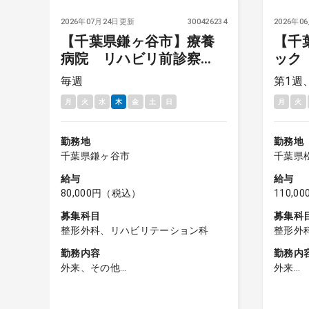
0743
2026年07月24日更新
300426234
2026年0
ニ
【千葉県鎌ヶ谷市】療養
【千
外
病院 リハビリ前診察
ック
（小児発達リハビリ中
1・
毎週
第1週
心）＋整形外科外来 毎
月
火
水
木
金
土
日
月
火
週火曜 8万円
勤務地
勤務地
千葉県鎌ヶ谷市
千葉県
給与
給与
80,000円（税込）
110,
募集科目
募集科
整形外科、リハビリテーション科
整形外
勤務内容
勤務内
外来、その他
外来
■小児発達リハビリがメインのリハビ
整形外
リ前診察
60～8