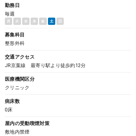
勤務日
コンサルタント
毎週
月
火
水
木
金
土
日
成功事例
募集科目
転職ノウハウ
整形外科
交通アクセス
9:00 ～ 18:00
（平日）
JR京葉線 最寄り駅より徒歩約12分
受付時間
0120-337-613
医療機関区分
クリニック
クリニック開業
病床数
0床
DtoDとは
屋内の受動喫煙対策
お問合せ
敷地内禁煙
採用をお考えの医療機関の方