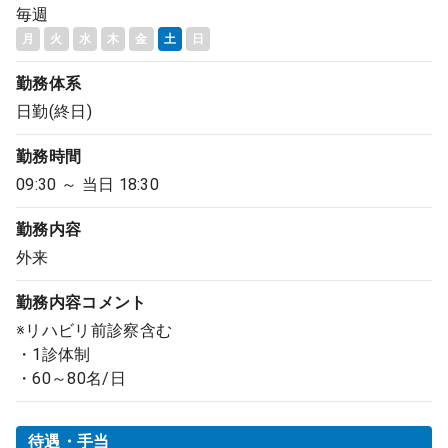
毎週
月
火
水
木
金
土
日
勤務体系
日勤(終日)
勤務時間
09:30 ～ 当日 18:30
勤務内容
外来
勤務内容
コメント
※リハビリ前診察含む
・1診体制
・60～80名/日
待遇・手当