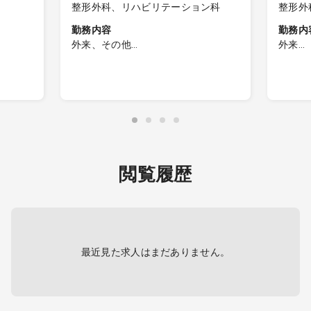
整形外科、リハビリテーション科
整形外
勤務内容
勤務内
外来、その他
外来
■小児発達リハビリがメインのリハビ
整形外
リ前診察
60～8
・1日：25～30名程度
1診体
■整形外科外来
・1日：5名程度
※紙カルテ
閲覧履歴
最近見た求人はまだありません。