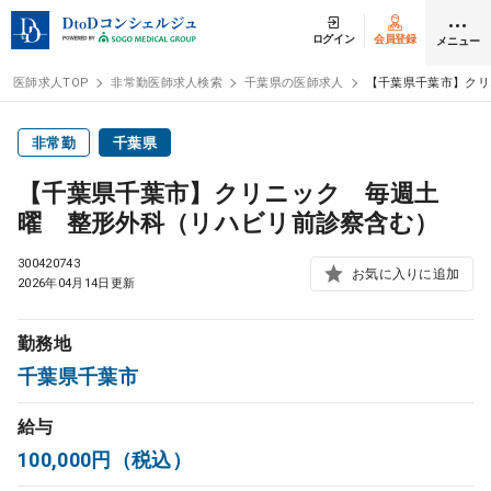
ログイン
会員登録
メニュー
医師求人TOP
非常勤医師求人検索
千葉県の医師求人
【千葉県千葉市】クリ
ログイン
会員登録
非常勤
千葉県
【千葉県千葉市】クリニック 毎週土
医師求人
曜 整形外科（リハビリ前診察含む）
300420743
常勤検索
お気に入りに追加
転職
2026年04月14日更新
非常勤検索
アルバイト
勤務地
千葉県千葉市
スポット検索
アルバイト
給与
100,000円（税込）
DtoDの転職・
アルバイト支援