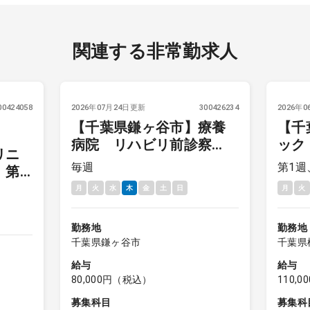
関連する非常勤求人
00424058
2026年07月24日更新
300426234
2026年
【千葉県鎌ヶ谷市】療養
【千
病院 リハビリ前診察
ック
リニ
（小児発達リハビリ中
1・
毎週
第1週
 第
心）＋整形外科外来 毎
月
火
水
木
金
土
日
月
火
週火曜 8万円
勤務地
勤務地
千葉県鎌ヶ谷市
千葉県
給与
給与
80,000円（税込）
110,
募集科目
募集科