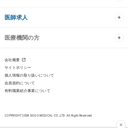
クリニック開業 TOP
医師求人
クリニック物件検索
医師求人 TOP
医療機関の方
DtoDのクリニック開業支援
常勤求人検索
医院の譲渡・売却をお考えの方
クリニックの開業スタイル
会社概要
非常勤求人検索
サイトポリシー
採用をお考えの医療機関の方
クリニック開業までの流れ
個人情報の取り扱いについて
スポット求人検索
会員規約について
開業支援事例
有料職業紹介事業について
DtoDの転職・アルバイト支援
施工事例
成功事例
COPYRIGHT 2004.SOGO MEDICAL CO.,LTD. All Right Reserved
開業ノウハウ
転職ノウハウ