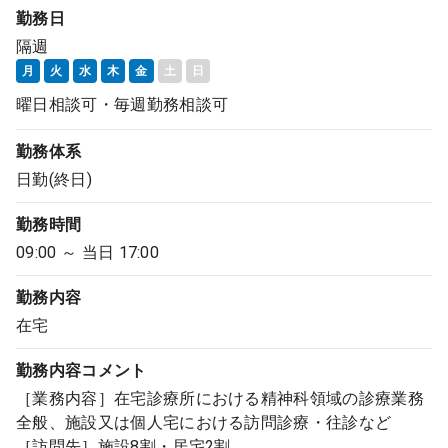
勤務日
隔週
月
火
水
木
金
土
日
曜日相談可・毎週勤務相談可
勤務体系
日勤(終日)
勤務時間
09:00 ～ 当日 17:00
勤務内容
在宅
勤務内容
コメント
［業務内容］在宅診療所における精神科領域の診療業務
全般、施設又は個人宅における訪問診療・往診など
［訪問先］施設8割・居宅2割