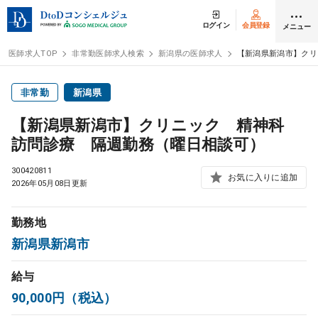
ログイン
会員登録
メニュー
医師求人TOP
非常勤医師求人検索
新潟県の医師求人
【新潟県新潟市】クリ
ログイン
会員登録
非常勤
新潟県
【新潟県新潟市】クリニック 精神科
医師求人
訪問診療 隔週勤務（曜日相談可）
300420811
常勤検索
お気に入りに追加
転職
2026年05月08日更新
非常勤検索
アルバイト
勤務地
新潟県新潟市
スポット検索
アルバイト
給与
90,000円（税込）
DtoDの転職・
アルバイト支援