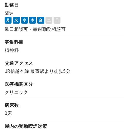
勤務日
コンサルタント
隔週
月
火
水
木
金
土
日
成功事例
曜日相談可・毎週勤務相談可
転職ノウハウ
募集科目
精神科
9:00 ～ 18:00
（平日）
受付時間
交通アクセス
0120-337-613
JR信越本線 最寄駅より徒歩5分
医療機関区分
クリニック
クリニック開業
病床数
DtoDとは
0床
お問合せ
屋内の受動喫煙対策
採用をお考えの医療機関の方