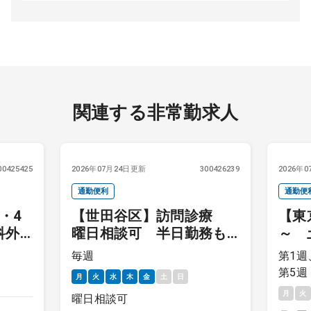
関連する非常勤求人
00425425
2026年07月24日更新
300426239
2026年
通勤便利
通勤便
・4
【世田谷区】訪問診療
【東
科外
曜日相談可 半日勤務も
～ 
OK 駅近クリニックです
前外
毎週
第1週
第
第5週
月
火
水
木
金
土
日
月
火
曜日相談可