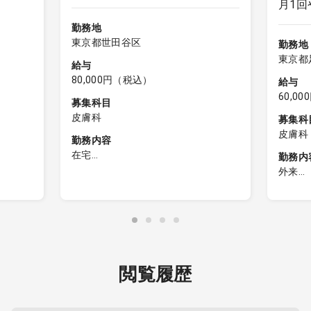
月1回
勤務地
東京都世田谷区
勤務地
東京都
給与
80,000円（税込）
給与
60,0
募集科目
皮膚科
募集科
皮膚科
勤務内容
在宅
勤務内
 ※別
◇ 訪問診療 ： 1コマ～2コマ程度／
外来
週
皮膚科
受診され
◇ 患者数 ： 5～15名程度／コマ
・30～
務をお
（10～30分／件程度）
・2診
◇ 主な疾患 ：皮膚科：褥瘡、帯状
・12
疱疹、湿疹、白癬、爪白癬 等
り次第
◇ 患者割合 ： 居宅1割、高齢者住
頃）
閲覧履歴
宅・施設9割 ※今後、居宅を増やし
・電子
ていく予定
ル）
◇ 診療地域 ： クリニックから約1