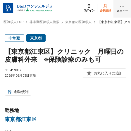
ログイン
会員登録
メニュー
医師求人TOP
非常勤医師求人検索
東京都の医師求人
【東京都江東区】クリ
ログイン
会員登録
非常勤
東京都
【東京都江東区】クリニック 月曜日の
医師求人
皮膚科外来 ※保険診療のみも可
300419882
常勤検索
お気に入りに追加
転職
2026年06月03日更新
非常勤検索
アルバイト
通勤便利
スポット検索
アルバイト
勤務地
東京都江東区
DtoDの転職・
アルバイト支援