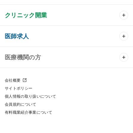
クリニック開業
クリニック開業 TOP
医師求人
クリニック物件検索
医師求人 TOP
医療機関の方
DtoDのクリニック開業支援
常勤求人検索
医院の譲渡・売却をお考えの方
クリニックの開業スタイル
会社概要
非常勤求人検索
サイトポリシー
採用をお考えの医療機関の方
クリニック開業までの流れ
個人情報の取り扱いについて
スポット求人検索
会員規約について
開業支援事例
有料職業紹介事業について
DtoDの転職・アルバイト支援
施工事例