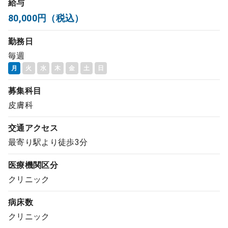
給与
コンサルタント
80,000円（税込）
勤務日
成功事例
毎週
月
火
水
木
金
土
日
転職ノウハウ
募集科目
皮膚科
9:00 ～ 18:00
（平日）
受付時間
0120-337-613
交通アクセス
最寄り駅より徒歩3分
医療機関区分
クリニック開業
クリニック
DtoDとは
病床数
お問合せ
クリニック
採用をお考えの医療機関の方