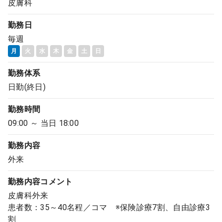
皮膚科
勤務日
毎週
月
火
水
木
金
土
日
勤務体系
日勤(終日)
勤務時間
09:00 ～ 当日 18:00
勤務内容
外来
勤務内容
コメント
皮膚科外来
患者数：35～40名程／コマ ※保険診療7割、自由診療3
割