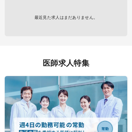
～16Km圏内
◇ 診療体制 ： 医師1名、看護師1
名、ドライバー1名体制で訪問
最近見た求人はまだありません。
【 医療設備／医療機器 】
◇ 電子カルテ： 有り
◇ МＲＩ： 無し
◇ ＣＴ：無し
医師求人特集