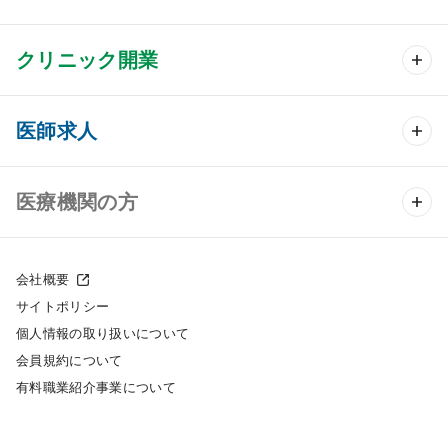
クリニック開業
クリニック開業 TOP
医師求人
クリニック物件検索
医師求人 TOP
医療機関の方
DtoDのクリニック開業支援
常勤求人検索
医院の譲渡・売却をお考えの方
クリニックの開業スタイル
会社概要
非常勤求人検索
サイトポリシー
採用をお考えの医療機関の方
クリニック開業までの流れ
個人情報の取り扱いについて
スポット求人検索
会員規約について
開業支援事例
有料職業紹介事業について
DtoDの転職・アルバイト支援
施工事例