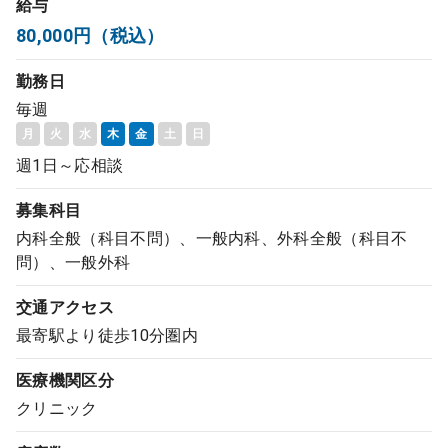
給与
コンサルタント
80,000円（税込）
勤務日
成功事例
毎週
月
火
水
木
金
土
日
転職ノウハウ
週1日～応相談
募集科目
9:00 ～ 18:00
（平日）
受付時間
0120-337-613
内科全般（科目不問）、一般内科、外科全般（科目不
問）、一般外科
交通アクセス
クリニック開業
最寄駅より徒歩10分圏内
医療機関区分
DtoDとは
クリニック
お問合せ
採用をお考えの医療機関の方