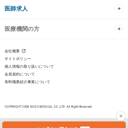
クリニック開業 TOP
医師求人
クリニック物件検索
医師求人 TOP
医療機関の方
DtoDのクリニック開業支援
常勤求人検索
医院の譲渡・売却をお考えの方
クリニックの開業スタイル
会社概要
非常勤求人検索
サイトポリシー
採用をお考えの医療機関の方
クリニック開業までの流れ
個人情報の取り扱いについて
スポット求人検索
会員規約について
開業支援事例
有料職業紹介事業について
DtoDの転職・アルバイト支援
施工事例
成功事例
COPYRIGHT 2004.SOGO MEDICAL CO.,LTD. All Right Reserved
開業ノウハウ
転職ノウハウ