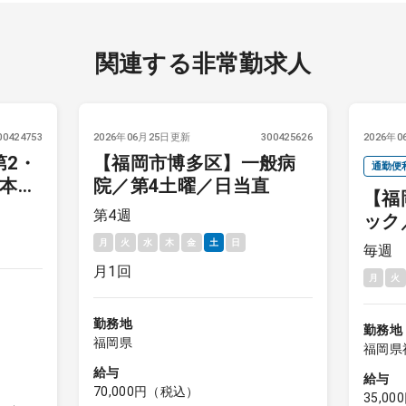
関連する非常勤求人
00424753
2026年06月25日更新
300425626
2026年
第2・
【福岡市博多区】一般病
通勤便
基本は
院／第4土曜／日当直
【福
第4週
ック
日
月
火
水
木
金
土
日
毎週
月1回
月
火
勤務地
勤務地
福岡県
福岡県
給与
給与
70,000円（税込）
35,0