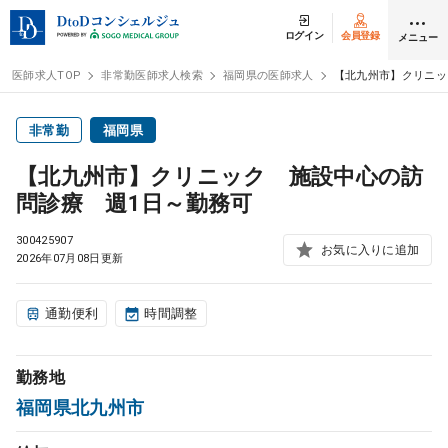
ログイン
会員登録
メニュー
医師求人TOP
非常勤医師求人検索
福岡県の医師求人
【北九州市】クリニッ
ログイン
会員登録
非常勤
福岡県
【北九州市】クリニック 施設中心の訪
医師求人
問診療 週1日～勤務可
300425907
常勤検索
お気に入りに追加
転職
2026年07月08日更新
非常勤検索
アルバイト
通勤便利
時間調整
スポット検索
アルバイト
勤務地
福岡県北九州市
DtoDの転職・
アルバイト支援