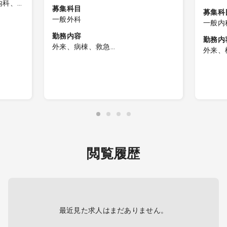
内科、
募集科目
募集科
環器内
一般外科
一般内
、脳神
、老人
勤務内容
勤務内
)
療科、
外来、病棟、救急
外来、
なります
外科
■病棟管理
健診・
・急変対応（併設の老健施設も含
外来
む）
予防接
※医療
■救急対応
・担当件数：ウォークイン10名程度
・救急車台数 0～1台
血含
・風邪、熱発等の一次救急レベルの
内科対応あり
ーレ交
閲覧履歴
・救急車による重度の急患は一次対
りませ
応後、他機関へ搬送
・当直帯に可能な検査
(X線)看護師がセッティングし、医
師が撮影
(CT)診療放射線技師が対応
最近見た求人はまだありません。
(MRI)対応なし