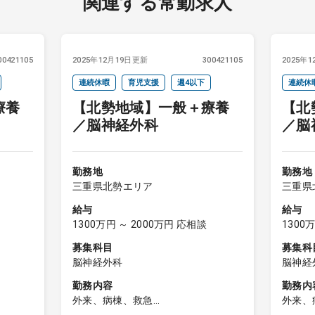
関連する常勤求人
00421105
2025年12月19日更新
300421105
2025年
連続休暇
育児支援
週4以下
連続休
療養
【北勢地域】一般＋療養
【北
／脳神経外科
／脳
勤務地
勤務地
三重県北勢エリア
三重県
給与
給与
1300万円 ～ 2000万円 応相談
1300
募集科目
募集科
脳神経外科
脳神経
勤務内容
勤務内
外来、病棟、救急
外来、