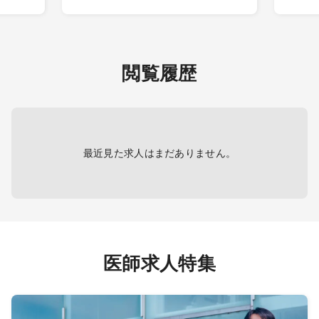
【日勤帯】
【日勤
＜外来診療＞
＜外来
・外来名：専門外来
・外
・担当コマ数：週2コマ
・担当
0名程
・外来患者数：1コマ20～30名程
・外来
閲覧履歴
度
度
、頭部
・主な疾患 ：脳血管疾患、頭部
・主な
外傷など
外傷な
＜病棟管理＞
＜病棟
に回復
・担当病床：10～20床（主に回復
・担当
最近見た求人はまだありません。
リハ病棟）
リハ病
す
※相談しならが決定いたします
※相談
・対応疾患 ：脳血管疾患
・対応
応
・夜間看取り：当直医が対応
・夜間
【夜間帯】
【夜間
＜当直対応＞
＜当直
医師求人特集
：1回/
・勤務回数：月2回程度（輪番：1回/
・勤務
３～4か月）
３～4
クイン
・救急件数：（通常）ウォークイン
・救急
0-3件、救急搬送0-1件
0-3件