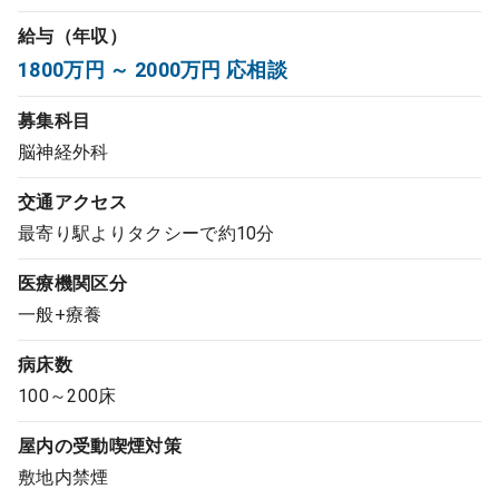
コンサルタント
給与（年収）
1800万円 ～ 2000万円 応相談
成功事例
募集科目
脳神経外科
転職ノウハウ
交通アクセス
最寄り駅よりタクシーで約10分
9:00 ～ 18:00
（平日）
受付時間
0120-337-613
医療機関区分
一般+療養
病床数
クリニック開業
100～200床
DtoDとは
屋内の受動喫煙対策
お問合せ
敷地内禁煙
採用をお考えの医療機関の方