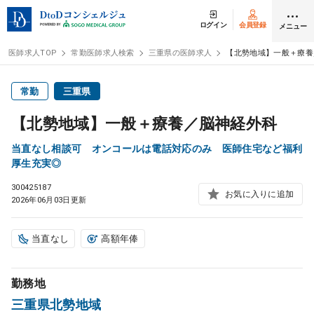
ログイン
会員登録
メニュー
医師求人TOP
常勤医師求人検索
三重県の医師求人
【北勢地域】一般＋療養
ログイン
会員登録
常勤
三重県
【北勢地域】一般＋療養／脳神経外科
医師求人
当直なし相談可 オンコールは電話対応のみ 医師住宅など福利
厚生充実◎
常勤検索
転職
300425187
お気に入りに追加
2026年06月03日更新
非常勤検索
アルバイト
当直なし
高額年俸
スポット検索
アルバイト
勤務地
DtoDの転職・
アルバイト支援
三重県北勢地域