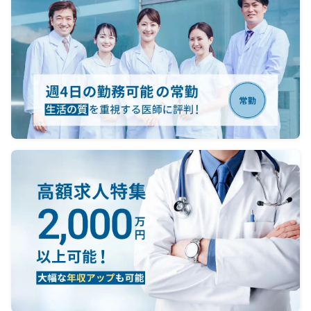
イン
（輪番）ウォークイン
（輪
0-10件、救急搬送0-3件
0-10
般
→主な疾患：全般
→
・救急以外：管理当直
・救急
名、看護
・当直体制：（通常）医師1名、看護
・当直
師、検査技師（オンコール）
師、検
看護
（輪番）医師2名、看護
（輪
師、検査技師
師、検
＜オンコール待機＞
＜オン
対応）
・病棟オンコール（殆ど電話対応）
・病棟