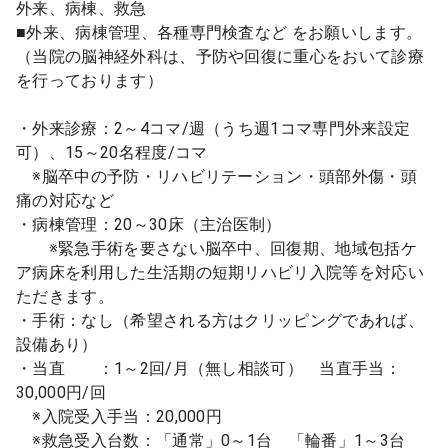
外来、病棟、救急
■外来、病棟管理、各種専門検査など をお願いします。
（当院の脳神経外科は、予防や回復に重心をおいて診療
を行っております）
・外来診療：2～4コマ/週（うち週1コマ専門外来設定
可）、15～20名程度/コマ
※脳卒中の予防・リハビリテーション・頭部外傷・頭
痛の対応など
・病棟管理：20～30床（主治医制）
※緊急手術を要さない脳卒中、回復期、地域包括ケ
ア病床を利用した生活期の短期リハビリ入院等を対応い
ただきます。
・手術：なし（希望される方はクリッピングであれば、
設備あり）
・当直 ：1～2回/月（無し相談可） 当直手当：
30,000円/回
※入院受入手当：20,000円
※救急受入台数：「通常」0～1台 「輪番」1～3台