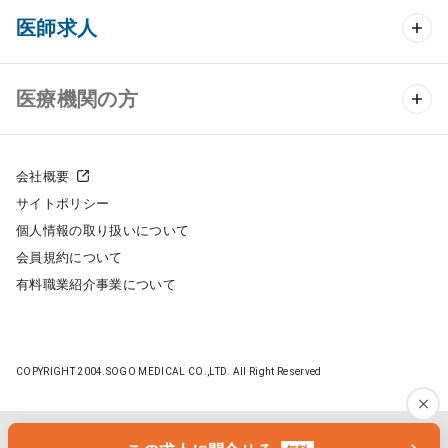
クリニック開業 TOP
医師求人
クリニック物件検索
医師求人 TOP
医療機関の方
DtoDのクリニック開業支援
常勤求人検索
医院の譲渡・売却をお考えの方
クリニックの開業スタイル
会社概要
非常勤求人検索
サイトポリシー
採用をお考えの医療機関の方
クリニック開業までの流れ
個人情報の取り扱いについて
スポット求人検索
会員規約について
開業支援事例
有料職業紹介事業について
DtoDの転職・アルバイト支援
施工事例
成功事例
COPYRIGHT 2004.SOGO MEDICAL CO.,LTD. All Right Reserved
開業ノウハウ
転職ノウハウ
医院開業セミナー