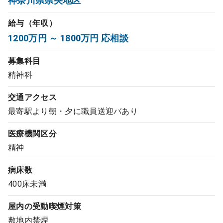
神奈川県県央地区
コンサルタント
給与（年収）
1200万円 ～ 1800万円 応相談
成功事例
募集科目
転職ノウハウ
精神科
交通アクセス
9:00 ～ 18:00
（平日）
受付時間
最寄駅より朝・夕に職員送迎バあり
0120-337-613
医療機関区分
精神
クリニック開業
病床数
400床未満
DtoDとは
屋内の受動喫煙対策
お問合せ
敷地内禁煙
採用をお考えの医療機関の方