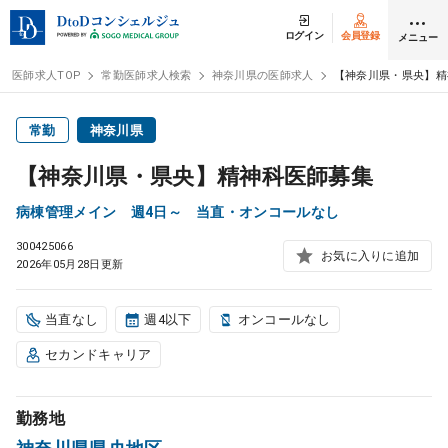
ログイン
会員登録
メニュー
医師求人TOP
常勤医師求人検索
神奈川県の医師求人
【神奈川県・県央】精
ログイン
会員登録
常勤
神奈川県
【神奈川県・県央】精神科医師募集
医師求人
病棟管理メイン 週4日～ 当直・オンコールなし
300425066
常勤検索
転職
お気に入りに追加
2026年05月28日更新
非常勤検索
アルバイト
当直なし
週4以下
オンコールなし
セカンドキャリア
スポット検索
アルバイト
勤務地
DtoDの転職・
アルバイト支援