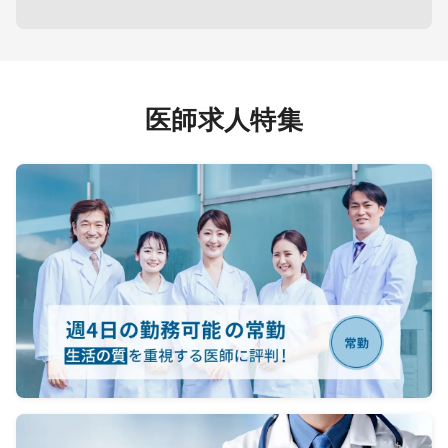
10:30 出発、居宅2～3件を訪問
（ 初診1件あたり30～40分 、
再診1件あたり15分ほど）
13:00 昼休憩
14:00 午後の訪問開始、居宅3～5件
医師求人特集
を訪問
17:30 早めに帰院、書類作成やカル
テの追記
19:00 退勤
【主な対象】
ビジネスパーソンや若年層中心
※ 一日6~10件の目安（居宅メイン）