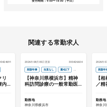
受付時間：9:00〜18:00（平日）
関連する常勤求人
00424691
2026年08月05日更新
300426604
2026年
高額年俸
当直なし
週4以下
高額年
クリ
【神奈川県横浜市】精神
【相
オンコールなし
療内
科訪問診療の一般常勤医
／精
健指
師募集
尚可
勤務地
勤務地
神奈川県横浜市
神奈川