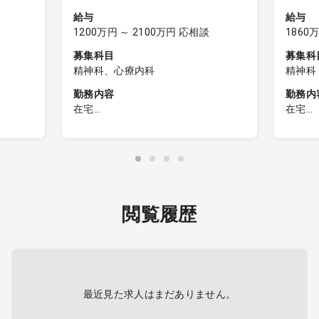
給与
給与
1200万円 ～ 2100万円 応相談
1860
募集科目
募集科
精神科、心療内科
精神科
勤務内容
勤務内
在宅
在宅
訪問診療、書類作成、訪問診療に付
・対応
（内、夜
随する業務等
10件
※一部外来業務をお願いする可能性が
・訪問
再診5分
ございます。
務員、
名
訪問の際は事務アシスタントが同行
・訪問
閲覧履歴
障害、
し運転もいたします☆
程度
害、認
その他、業務のサポートもします。
・診療
害、恐
極性障
障害、
【1日の流れ】
調症、
（10時出勤の場合）
10:00 出勤
※内科
最近見た求人はまだありません。
アシスタントが訪問ルート等
を共有