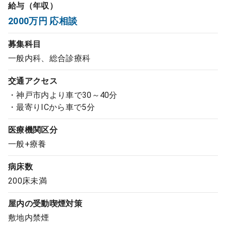
給与（年収）
コンサルタント
2000万円 応相談
成功事例
募集科目
一般内科、総合診療科
転職ノウハウ
交通アクセス
・神戸市内より車で30～40分
・最寄りICから車で5分
9:00 ～ 18:00
（平日）
受付時間
0120-337-613
医療機関区分
一般+療養
クリニック開業
病床数
200床未満
DtoDとは
屋内の受動喫煙対策
お問合せ
敷地内禁煙
採用をお考えの医療機関の方