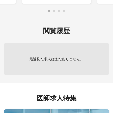
・病棟：内科疾患患者を10～15名程
マ ※
度ご担当頂きます ：主治医制
［必須
・夕診：週0～1コマ程度ご担当頂き
ンディ
・外 
ます：1コマ15名程度
※一
・救急対応
12時
域のか
閲覧履歴
※内視鏡：オリンパス
18時
・在 
※電子カルテ
宅5～
・その
に過ごせ
オン
最近見た求人はまだありません。
等も可
※本
す。1
［応相
・院長
い）
医師求人特集
［勤務