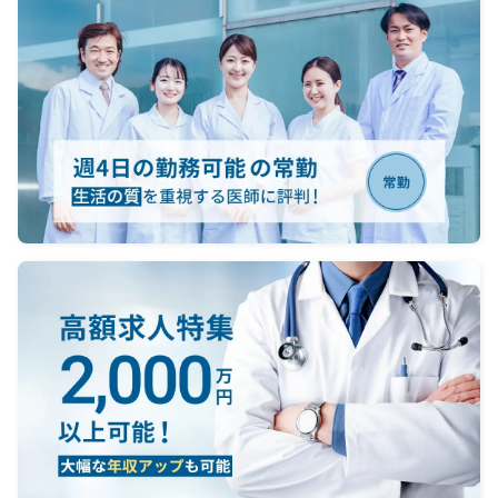
月曜：
火曜：
水曜：
木曜：
金曜：
土曜：
※午前診
16:50-
※訪問
での間