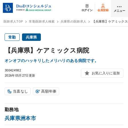
ログイン
会員登録
メニュー
医師求人TOP
常勤医師求人検索
兵庫県の医師求人
【兵庫県】ケアミックス
ログイン
会員登録
常勤
兵庫県
【兵庫県】ケアミックス病院
医師求人
オンオフのハッキリしたメリハリのある病院です。
300424982
常勤検索
転職
お気に入りに追加
2026年05月27日更新
非常勤検索
アルバイト
当直なし
高額年俸
スポット検索
アルバイト
勤務地
兵庫県洲本市
DtoDの転職・
アルバイト支援