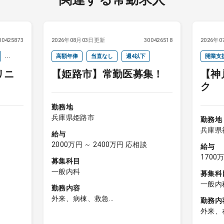
00425873
2026年08月03日更新
300426518
2026年
高額年俸
当直なし
週4以下
開業支
リニ
【姫路市】常勤医募集！
【神
ク
勤務地
兵庫県姫路市
勤務地
兵庫県
給与
2000万円 ～ 2400万円 応相談
給与
1700
募集科目
一般内科
募集科
一般内
勤務内容
外来、病棟、救急
勤務内
・外来：週2～3コマ程度ご担当頂き
外来、
ます：1コマ20名程度
※※管