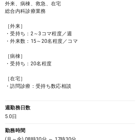
外来、病棟、救急、在宅
総合内科診療業務
［外来］
・受持ち：2～3コマ程度／週
・外来数：15～20名程度／コマ
［病棟］
・受持ち：20名程度
［在宅］
・訪問診療：受持ち数応相談
週勤務日数
5.0日
勤務時間
(月～金) 08時30分 ～ 17時30分