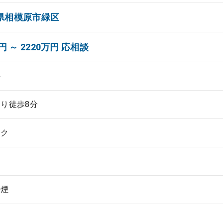
県相模原市緑区
円 ～ 2220万円 応相談
科
り徒歩8分
ック
禁煙