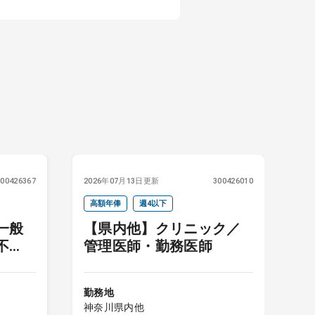
300426367
2026年07月13日更新
300426010
20
高額年俸
週4以下
一般
【県内他】クリニック／
不
管理医師・勤務医師
勤
神
勤務地
給
神奈川県内他