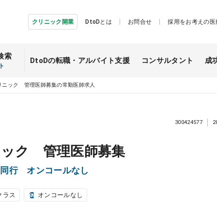
クリニック開業
DtoDとは
お問合せ
採用をお考えの医
検索
DtoDの転職・
アルバイト支援
コンサルタント
成
ト
リニック 管理医師募集の常勤医師求人
300424577
2
ニック 管理医師募集
ー同行 オンコールなし
クラス
オンコールなし