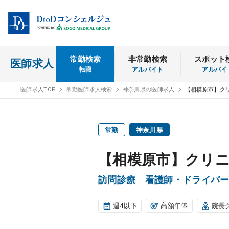
常勤検索
非常勤検索
スポット
医師求人
転職
アルバイト
アルバイ
医師求人TOP
常勤医師求人検索
神奈川県の医師求人
【相模原市】ク
常勤
神奈川県
【相模原市】クリ
訪問診療 看護師・ドライバ
週4以下
高額年俸
院長