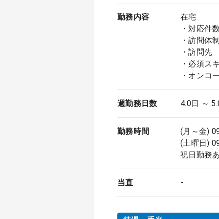
勤務内容
在宅
・対応件数
・訪問体制
・訪問先 
・必須スキ
・オンコ
週勤務日数
4.0日 ～ 5
勤務時間
(月～金) 0
(土曜日) 0
祝日勤務
当直
-