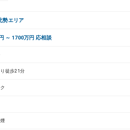
北勢エリア
円 ～ 1700万円 応相談
科
り徒歩21分
ック
禁煙