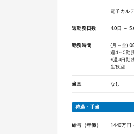
電子カルテ
週勤務日数
4.0日 ～ 5
勤務時間
(月～金) 0
週4～5勤
※週4日勤
生歓迎
当直
なし
待遇・手当
給与（年俸）
1440万円