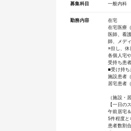
募集科目
一般内科
勤務内容
在宅
在宅医療
医師、看
師、メデ
※但し、
各個人宅
受持ち患
■受け持
施設患者（
居宅患者（
（施設・
【一日の
午前居宅＆
5件程度と
患者数割