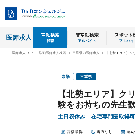
常勤検索
非常勤検索
スポット
医師求人
転職
アルバイト
アルバイ
医師求人TOP
常勤医師求人検索
三重県の医師求人
【北勢エリア】ク
常勤
三重県
【北勢エリア】クリ
験をお持ちの先生
土日祝休み 在宅専門医取得
資格取得
当直なし
週4