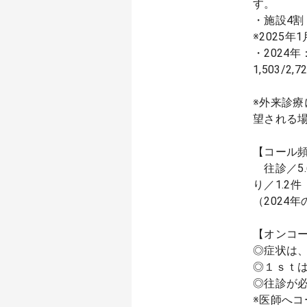
す。
・施設4割
※2025年
・2024
1,503/
※外来診療
望される
【コール頻
往診／5.6
り／1.2件
（2024
【オンコ
◎症状は
◎１ｓｔ
◎往診が
※医師へコ