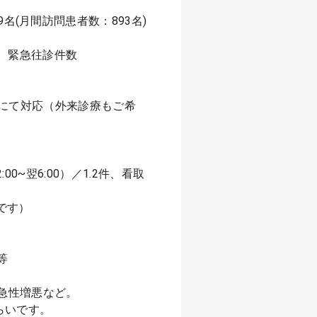
名(月間訪問患者数：893名)
/月） 緊急往診件数
中心にて対応（外来診療もご希
00~翌6:00）／1.2件、看取
円です）
等
急性増悪など。
らいです。