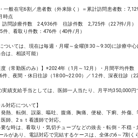
・一般在宅6割／患者数（外来除く）＝累計訪問患者数：7,129
1月時点
年：訪問診療件数 24,936件 往診件数 2,725件（227件
2,725件、看取り件数：476件（40件/月）
については、現在は毎週・月曜～金曜(8:30～9:30)に診療
場合は、相談可能）
度（常勤医のみ）】※2024年（1月～12月）・月間平均件数
件、夜間・休日往診（18:00~22:00）／1.2件、深夜往診（22:
年の実績支給手当としては、医師一人当たり、月平均350,000
ール対応について】
、発熱、転倒、誤薬、嘔吐、腹痛、胸痛、便秘、下痢、外傷、
は医師、2ｓｔ看護師で対応。
必要な時は、看取り・気切チューブなどの抜去・転倒・不穏・
ールがあり、電話対応で完結するケースは、全体の6～7割く