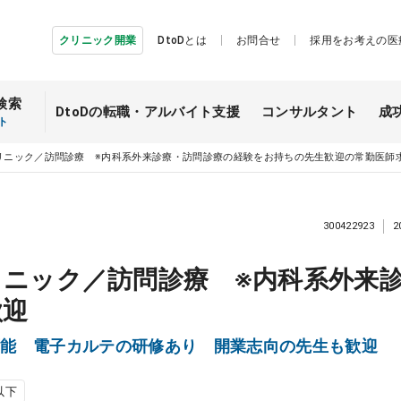
クリニック開業
DtoDとは
お問合せ
採用をお考えの医
検索
DtoDの転職・
アルバイト支援
コンサルタント
成
ト
リニック／訪問診療 ※内科系外来診療・訪問診療の経験をお持ちの先生歓迎の常勤医師
300422923
2
ニック／訪問診療 ※内科系外来
歓迎
可能 電子カルテの研修あり 開業志向の先生も歓迎
以下