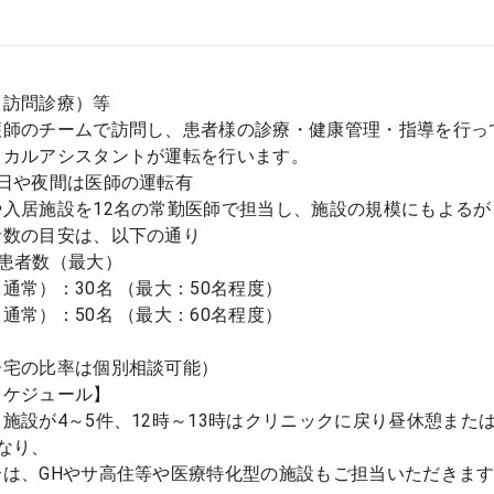
（訪問診療）等
護師のチームで訪問し、患者様の診療・健康管理・指導を行っ
ィカルアシスタントが運転を行います。
休日や夜間は医師の運転有
や入居施設を12名の常勤医師で担当し、施設の規模にもよる
者数の目安は、以下の通り
ち患者数（最大）
通常）：30名 （最大：50名程度）
通常）：50名 （最大：60名程度）
居宅の比率は個別相談可能）
スケジュール】
施設が4～5件、12時～13時はクリニックに戻り昼休憩また
なり、
合は、GHやサ高住等や医療特化型の施設もご担当いただきま