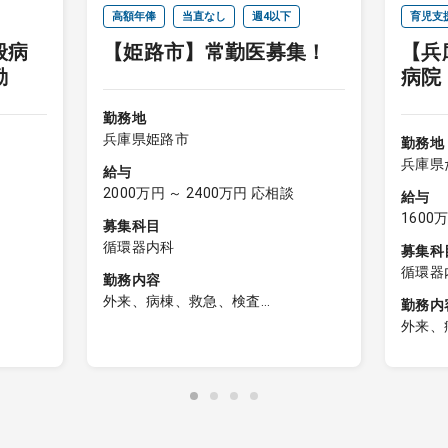
高額年俸
当直なし
週4以下
育児支
般病
【姫路市】常勤医募集！
【兵
週4以
勤
病院
勤務地
兵庫県姫路市
勤務地
兵庫県
給与
2000万円 ～ 2400万円 応相談
給与
1600
募集科目
循環器内科
募集科
循環器
勤務内容
外来、病棟、救急、検査
勤務内
・心エコー、心臓リハビリ(可能な方)
外来、
・外来：週2～3コマ程度ご担当頂き
［外来
ます：1コマ20名程度
・受持
・病棟：内科疾患患者を10～15名程
り
マ／週
度ご担当頂きます ：主治医制
数 応相
・夕診：週0～1コマ程度ご担当頂き
［病棟