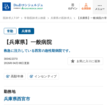
ログイン
会員登録
メニュー
医師求人TOP
常勤医師求人検索
兵庫県の医師求人
【兵庫県】一般病院の常
ログイン
会員登録
常勤
兵庫県
【兵庫県】一般病院
医師求人
救急に注力している西宮の急性期病院です。
300422370
常勤検索
転職
お気に入りに追加
2026年04月08日更新
非常勤検索
アルバイト
高額年俸
インセンティブ
スポット検索
アルバイト
勤務地
兵庫県西宮市
DtoDの転職・
アルバイト支援