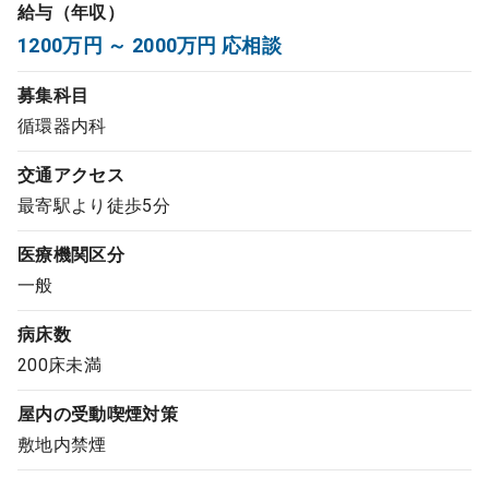
給与（年収）
コンサルタント
1200万円 ～ 2000万円 応相談
成功事例
募集科目
循環器内科
転職ノウハウ
交通アクセス
最寄駅より徒歩5分
9:00 ～ 18:00
（平日）
受付時間
医療機関区分
0120-337-613
一般
病床数
クリニック開業
200床未満
屋内の受動喫煙対策
DtoDとは
敷地内禁煙
お問合せ
採用をお考えの医療機関の方