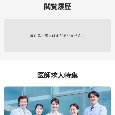
ます：1コマ15名程度
・受持
閲覧履歴
・救急対応
養含む
T、心
※電子カルテ
）、心
［救急
ル運動
・救急
などの
・体制
けての
最近見た求人はまだありません。
［その
・当直
医師求人特集