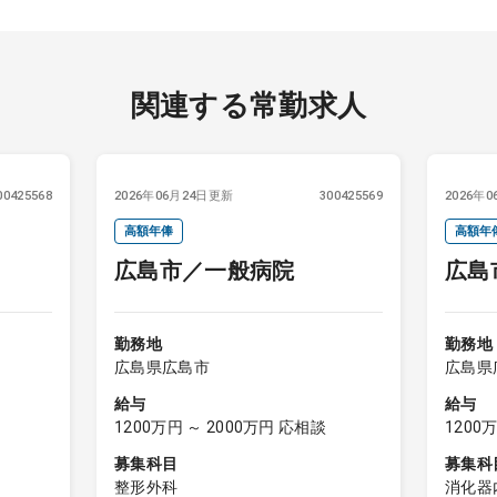
関連する常勤求人
00425568
2026年06月24日更新
300425569
2026年
高額年俸
高額年
広島市／一般病院
広島
勤務地
勤務地
広島県広島市
広島県
給与
給与
1200万円 ～ 2000万円 応相談
1200
募集科目
募集科
整形外科
消化器