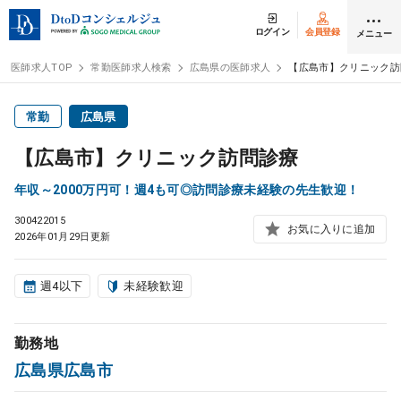
ログイン
会員登録
メニュー
医師求人TOP
常勤医師求人検索
広島県の医師求人
【広島市】クリニック訪
ログイン
会員登録
常勤
広島県
【広島市】クリニック訪問診療
医師求人
年収～2000万円可！週4も可◎訪問診療未経験の先生歓迎！
300422015
常勤検索
転職
お気に入りに追加
2026年01月29日更新
非常勤検索
アルバイト
週4以下
未経験歓迎
スポット検索
アルバイト
勤務地
広島県広島市
DtoDの転職・
アルバイト支援