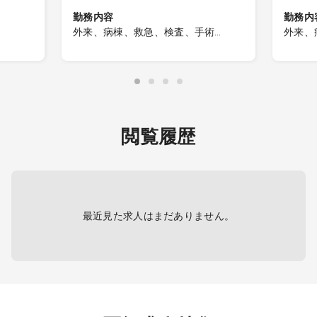
勤務内容
勤務内
外来、病棟、救急、検査、手術
外来、
［外来］
［外来
・受持ち：コマ数応相談
・受持
外来
・内容 ：整形外科外来
・外来
・内容
［病棟］
医とし
・受持ち：20名程（主治医として）
［病棟
閲覧履歴
・受持
［手術］
て）
・件数 ：週2～3コマ程
・症例 ：年間500件程
［その
骨折、膝人工関節、人工
・上部
骨頭 など
・救急
最近見た求人はまだありません。
［その他］
・救急対応 など