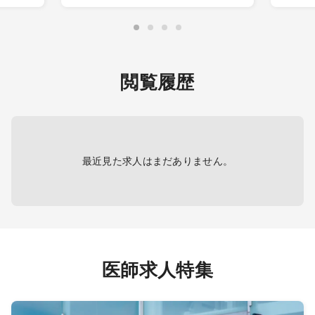
＜外来診療＞
＜外
外来名：一般内科外来
外来
担当コマ数：週3コマ
担当コ
来：週2
外来患者数：1コマ20名程度
のみ）
主な疾患 ：内科疾患全般
外来患
閲覧履歴
療体制
＜病棟管理＞
主な疾
担当病床：10～15名程度
応
（基本は主治医制、一部複数担当
での受け持ちもあり）
＜病
担当病
最近見た求人はまだありません。
＜救急対応＞
（基
当番制で対応
当での
日勤帯：ウォークイン0＊予約制
対応
のためほぼなし
救急指定日：15人程度
＜内
担当コ
【夜間帯】
担当範
医師求人特集
＜当直対応＞
ESD等
勤務回数：2回／月（必須）
＊
救急当番日の当直1
であれ