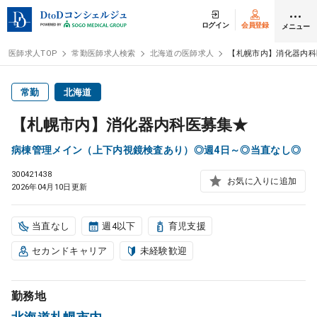
ログイン
会員登録
メニュー
医師求人TOP
常勤医師求人検索
北海道の医師求人
【札幌市内】消化器内科
ログイン
会員登録
常勤
北海道
【札幌市内】消化器内科医募集★
医師求人
病棟管理メイン（上下内視鏡検査あり）◎週4日～◎当直なし◎
300421438
常勤検索
転職
お気に入りに追加
2026年04月10日更新
非常勤検索
アルバイト
当直なし
週4以下
育児支援
セカンドキャリア
未経験歓迎
スポット検索
アルバイト
勤務地
DtoDの転職・
アルバイト支援