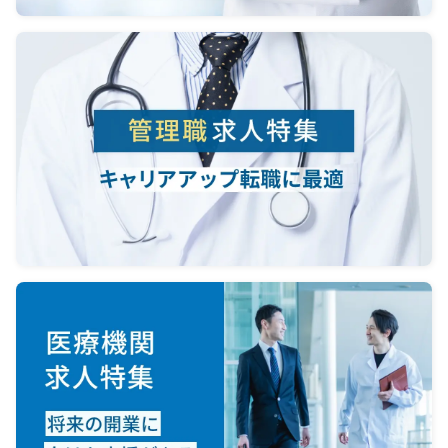
当直
査技師
＜オ
電話
し