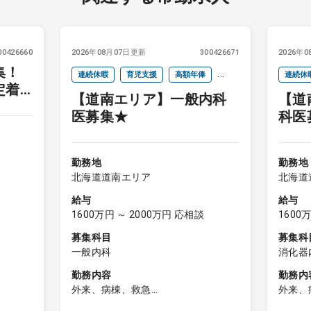
00426660
2026年08月07日更新
300426671
2026年
集！
連続休暇
育児支援
高額年俸
連続休
定着
【道南エリア】一般内科
【道
インセンティブ
インセ
医募集★
科医
勤務地
勤務地
北海道道南エリア
北海道
給与
給与
1600万円 ～ 2000万円 応相談
1600
募集科目
募集科
一般内科
消化器
勤務内容
勤務内
外来、病棟、救急
外来、
病棟・障
【日勤帯】
【日勤