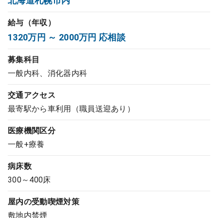
北海道札幌市内
コンサルタント
給与（年収）
1320万円 ～ 2000万円 応相談
成功事例
募集科目
転職ノウハウ
一般内科、消化器内科
交通アクセス
9:00 ～ 18:00
（平日）
受付時間
最寄駅から車利用（職員送迎あり）
0120-337-613
医療機関区分
一般+療養
クリニック開業
病床数
300～400床
DtoDとは
屋内の受動喫煙対策
お問合せ
敷地内禁煙
採用をお考えの医療機関の方