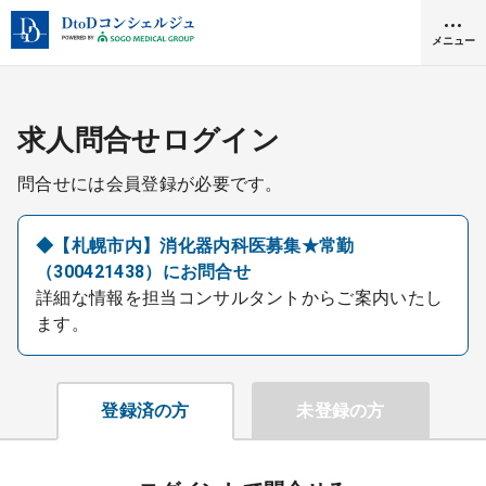
メニュー
クリニック開業
求人問合せログイン
問合せには会員登録が必要です。
医師求人
◆【札幌市内】消化器内科医募集★常勤
（300421438）にお問合せ
DtoDとは
詳細な情報を担当コンサルタントからご案内いたし
お問合せ
ます。
医院の譲渡・売却をお考えの方
採用をお考えの医療機関の方
登録済の方
未登録の方