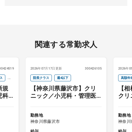
関連する常勤求人
00424519
2026年07月17日更新
300426105
2026年
ス
院長クラス
週4以下
高額年
新規
【神奈川県藤沢市】クリ
【相
児科
ニック／小児科・管理医
クリ
師募集
集
勤務地
勤務地
神奈川県藤沢市
神奈川
給与
給与