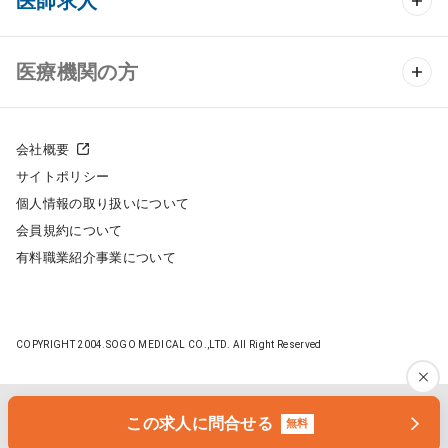
医師求人
クリニック物件検索
医師求人 TOP
医療機関の方
DtoDのクリニック開業支援
常勤求人検索
医院の譲渡・売却をお考えの方
クリニックの開業スタイル
会社概要
非常勤求人検索
サイトポリシー
採用をお考えの医療機関の方
クリニック開業までの流れ
個人情報の取り扱いについて
スポット求人検索
会員規約について
開業支援事例
有料職業紹介事業について
DtoDの転職・アルバイト支援
施工事例
成功事例
COPYRIGHT 2004.SOGO MEDICAL CO.,LTD. All Right Reserved
開業ノウハウ
転職ノウハウ
医院開業セミナー
この求人に問合せる
無料