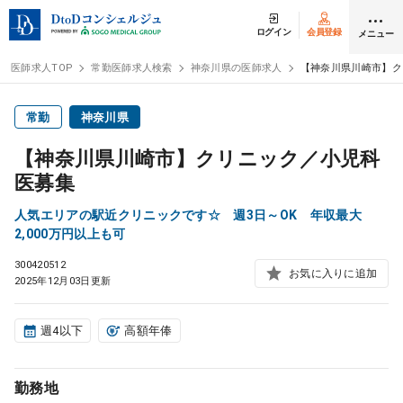
ログイン
会員登録
メニュー
医師求人TOP
常勤医師求人検索
神奈川県の医師求人
【神奈川県川崎市】ク
ログイン
会員登録
常勤
神奈川県
【神奈川県川崎市】クリニック／小児科
医師求人
医募集
人気エリアの駅近クリニックです☆ 週3日～OK 年収最大
常勤検索
転職
2,000万円以上も可
300420512
お気に入りに追加
非常勤検索
アルバイト
2025年12月03日更新
スポット検索
アルバイト
週4以下
高額年俸
DtoDの転職・
アルバイト支援
勤務地