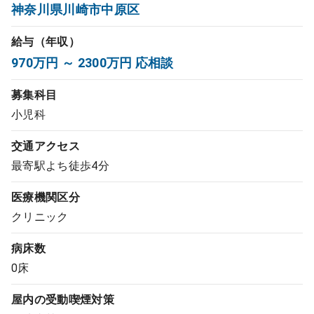
神奈川県川崎市中原区
コンサルタント
給与（年収）
成功事例
970万円 ～ 2300万円 応相談
募集科目
転職ノウハウ
小児科
交通アクセス
9:00 ～ 18:00
（平日）
受付時間
最寄駅よち徒歩4分
0120-337-613
医療機関区分
クリニック
クリニック開業
病床数
0床
DtoDとは
お問合せ
屋内の受動喫煙対策
採用をお考えの医療機関の方