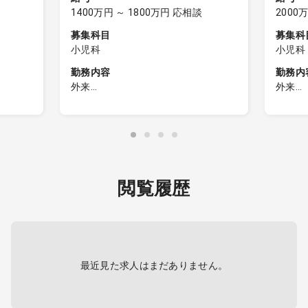
1400万円 ～ 1800万円 応相談
2000
募集科目
募集科
小児科
小児科
勤務内容
勤務内
外来
外来
（管理
小児科外来
■外来
外来患者数：1日60名程度（想定）
担当コ
50人～
診療体制 ：1診制
外来患
患者層 ：対象年齢は中学3年生
主な
までを想定
ギー中
MEX：
※成人対応あり（同行の保護者から
舌
閲覧履歴
般診療
診察依頼があった場合などを想定）
ーズ高
最近見た求人はまだありません。