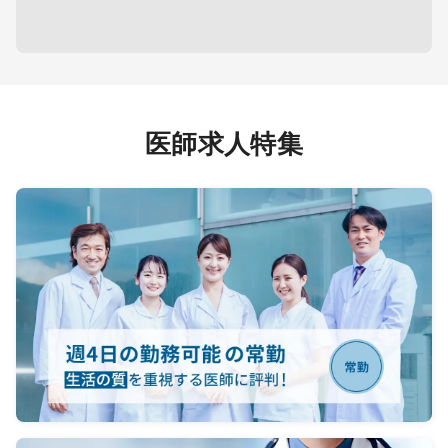
病院）
等
担当コマ数：週1コマ程度
┗穿
工学技
心
【夜間・休日帯】
◆透析
＜オンコール＞
は相談
程度／
出動頻度：原則なし ※電話連絡の
◆外来
み、稀に急変発生時はご相談
月水
医師求人特集
電話件数：週1～2件程度
※「外
容は柔
ME）
・電子カルテ
回
（輪番
（救急
、急変