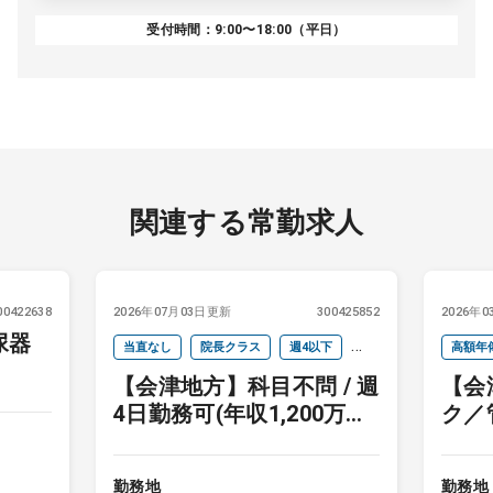
受付時間：9:00〜18:00（平日）
関連する常勤求人
00422638
2026年07月03日更新
300425852
2026年
尿器
当直なし
院長クラス
週4以下
高額年
【会津地方】科目不問 / 週
【会
セカンドキャリア
未経験歓迎
4日勤務可(年収1,200万円)
ク／
/ 老健施設長募集★
勤務地
勤務地