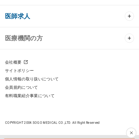
クリニック開業 TOP
医師求人
クリニック物件検索
医師求人 TOP
医療機関の方
DtoDのクリニック開業支援
常勤求人検索
医院の譲渡・売却をお考えの方
クリニックの開業スタイル
会社概要
非常勤求人検索
サイトポリシー
採用をお考えの医療機関の方
クリニック開業までの流れ
個人情報の取り扱いについて
スポット求人検索
会員規約について
開業支援事例
有料職業紹介事業について
DtoDの転職・アルバイト支援
施工事例
成功事例
COPYRIGHT 2004.SOGO MEDICAL CO.,LTD. All Right Reserved
開業ノウハウ
転職ノウハウ