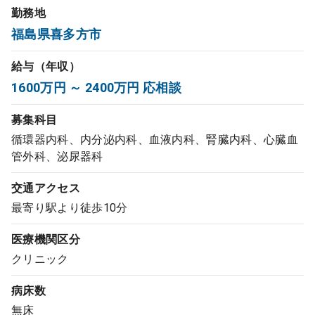
勤務地
コンサルタント
福島県喜多方市
成功事例
給与（年収）
1600万円 ～ 2400万円 応相談
転職ノウハウ
募集科目
循環器内科、内分泌内科、血液内科、腎臓内科、心臓血
9:00 ～ 18:00
（平日）
受付時間
管外科、泌尿器科
0120-337-613
交通アクセス
最寄り駅より徒歩10分
クリニック開業
医療機関区分
クリニック
DtoDとは
病床数
お問合せ
無床
採用をお考えの医療機関の方