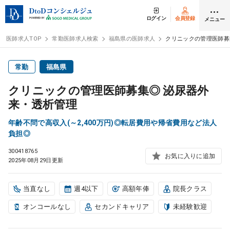
ログイン
会員登録
メニュー
医師求人TOP
常勤医師求人検索
福島県の医師求人
クリニックの管理医師募
ログイン
会員登録
常勤
福島県
クリニックの管理医師募集◎ 泌尿器外
医師求人
来・透析管理
年齢不問で高収入(～2,400万円)◎転居費用や帰省費用など法人
常勤検索
転職
負担◎
300418765
お気に入りに追加
非常勤検索
アルバイト
2025年08月29日更新
スポット検索
アルバイト
当直なし
週4以下
高額年俸
院長クラス
オンコールなし
セカンドキャリア
未経験歓迎
DtoDの転職・
アルバイト支援