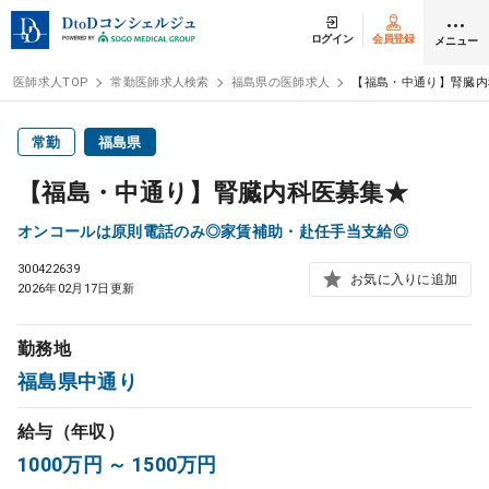
ログイン
会員登録
メニュー
医師求人TOP
常勤医師求人検索
福島県の医師求人
【福島・中通り】腎臓内
ログイン
会員登録
常勤
福島県
【福島・中通り】腎臓内科医募集★
医師求人
オンコールは原則電話のみ◎家賃補助・赴任手当支給◎
300422639
常勤検索
転職
お気に入りに追加
2026年02月17日更新
非常勤検索
アルバイト
勤務地
福島県中通り
スポット検索
アルバイト
給与（年収）
DtoDの転職・
アルバイト支援
1000万円 ～ 1500万円