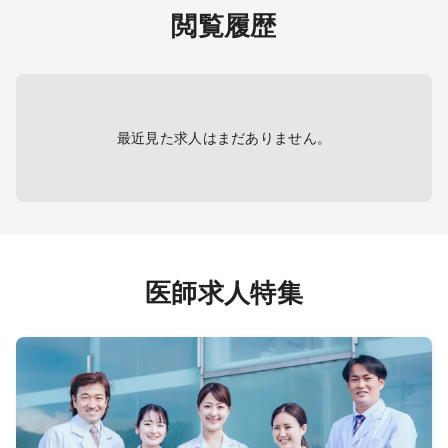
書類作成、健康相談、各
12:30
科、形成外科、美容外科、産婦人
閲覧履歴
種会議参加 等
②
科、産科、婦人科、小児科、精神
性あり
看取り ：月1件程度 ※夜間発生時
17:30
科、心療内科、泌尿器科、眼科、耳
設 ※
は原則翌朝対応
┗透析
鼻咽喉科、皮膚科、麻酔科、リハビ
onlin
リテーション科、放射線科、救命救
迎あ
＜内科外来＞ ※ご希望の先生のみ
┗透
急科、病理科、その他、産業医、製
勤務内容：内科外来（同法人の系列
台、透
最近見た求人はまだありません。
薬会社
病院）
等
医制
担当コマ数：週1コマ程度
┗穿
ど
工学技
【夜間・休日帯】
◆透析
＜オンコール＞
は相談
出動頻度：原則なし ※電話連絡の
◆外来
先生の
み、稀に急変発生時はご相談
医師求人特集
電話件数：週1～2件程度
※「外
容は柔
程度
・電子カルテ
み