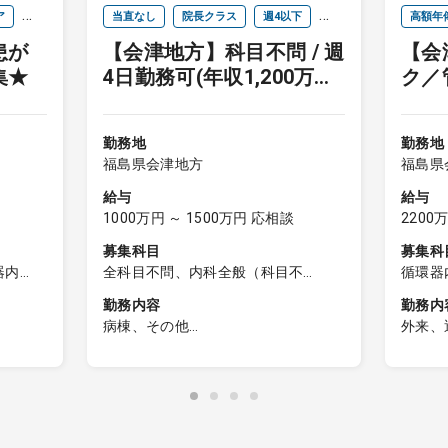
ア
当直なし
院長クラス
週4以下
高額年
患が
【会津地方】科目不問 / 週
【会
セカンドキャリア
未経験歓迎
集★
4日勤務可(年収1,200万円)
ク／
/ 老健施設長募集★
勤務地
勤務地
福島県会津地方
福島県
給与
給与
1000万円 ～ 1500万円 応相談
2200
募集科目
募集科
器内
全科目不問、内科全般（科目不
循環器
、糖尿
問）、一般内科、呼吸器内科、消化
心臓血
勤務内容
勤務内
科、腎
器内科、循環器内科、内分泌内科、
病棟、その他
外来、
内科、
糖尿病内科、脳神経内科、血液内
◆管理
器外
科、腎臓内科、老人内科、リウマチ
【日勤帯】
◆透析
科
内科、総合診療科、外科全般（科目
＜入所者管理（約90名）＞
┗患
不問）、一般外科、呼吸器外科、心
程／コマ
勤務内容：入所者及び通所者の健康
┗ク
臓血管外科、消化器外科、乳腺外
患、生
管理
①
科、小児外科、脳神経外科、整形外