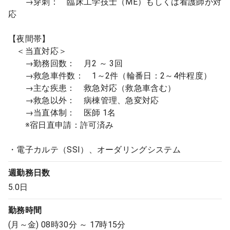
→穿刺： 臨床工学技士（ME）もしくは看護師が対
応
【夜間帯】
＜当直対応＞
→勤務回数： 月2 ～ 3回
→救急車件数： 1～2件（輪番日：2～4件程度）
→主な疾患： 救急対応（救急車含む）
→救急以外： 病棟管理、急変対応
→当直体制： 医師 1名
※宿日直申請：許可済み
・電子カルテ（SSI）、オーダリングシステム
週勤務日数
5.0日
勤務時間
(月～金) 08時30分 ～ 17時15分