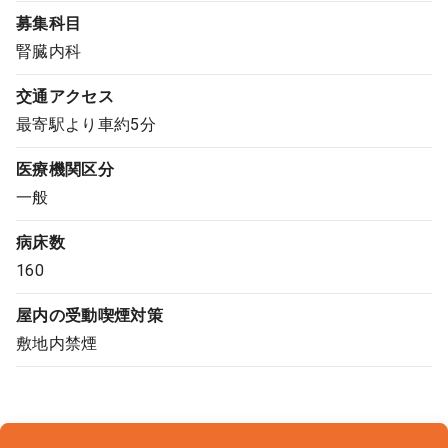
募集科目
コンサルタント
腎臓内科
成功事例
交通アクセス
最寄駅より車約5分
転職ノウハウ
医療機関区分
一般
9:00 ～ 18:00
（平日）
受付時間
0120-337-613
病床数
160
屋内の受動喫煙対策
クリニック開業
敷地内禁煙
DtoDとは
お問合せ
採用をお考えの医療機関の方