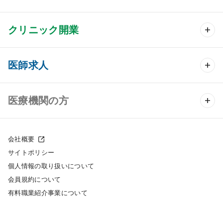
クリニック開業
クリニック開業 TOP
医師求人
クリニック物件検索
医師求人 TOP
医療機関の方
DtoDのクリニック開業支援
常勤求人検索
医院の譲渡・売却をお考えの方
クリニックの開業スタイル
会社概要
非常勤求人検索
サイトポリシー
採用をお考えの医療機関の方
クリニック開業までの流れ
個人情報の取り扱いについて
スポット求人検索
会員規約について
開業支援事例
有料職業紹介事業について
DtoDの転職・アルバイト支援
施工事例