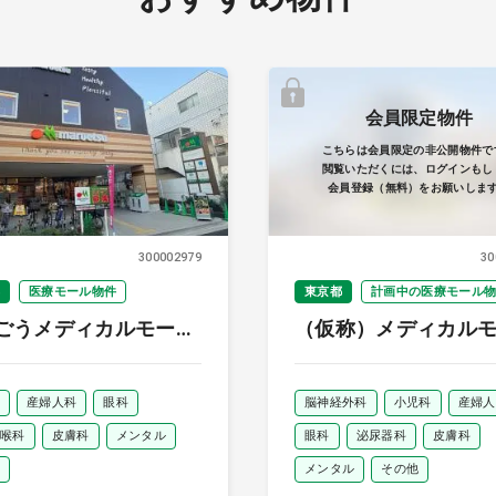
会員限定物件
こちらは会員限定の非公開物件で
閲覧いただくには、ログインもし
会員登録（無料）をお願いしま
300002979
30
医療モール物件
東京都
計画中の医療モール
ごうメディカルモール
（仮称）メディカル
船橋
日本橋本町
産婦人科
眼科
脳神経外科
小児科
産婦人
喉科
皮膚科
メンタル
眼科
泌尿器科
皮膚科
メンタル
その他