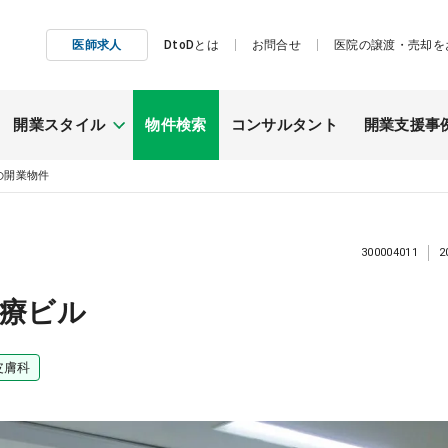
医師求人
DtoDとは
お問合せ
医院の譲渡・売却を
開業スタイル
物件検索
コンサルタント
開業支援事
の開業物件
施工事例
継承開業
300004011
2
（医院継承）
医療ビル
皮膚科