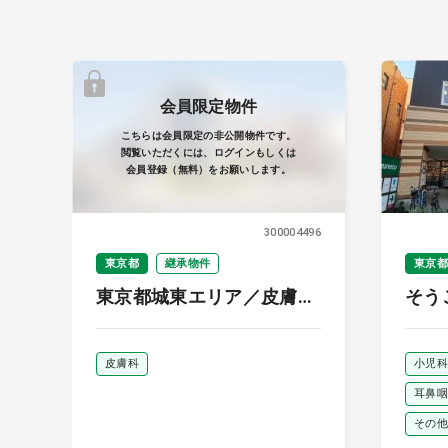
会員限定物件
こちらは会員限定の非公開物件です。
閲覧いただくには、ログインもしくは
会員登録（無料）をお願いします。
300004496
東京都
継承物件
東京都
東京都城東エリア／皮膚科
そう
／売上約3,700万円
千歳
皮膚科
小児科
耳鼻咽
その他