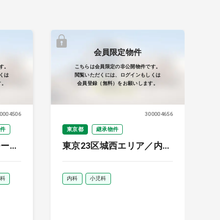
会員限定物件
す。
こちらは会員限定の非公開物件です。
くは
閲覧いただくには、ログインもしくは
す。
会員登録（無料）をお願いします。
0004506
300004656
物件
東京都
継承物件
モール
東京23区城西エリア／内
科・小児科／売上約6,700
万円
科
内科
小児科