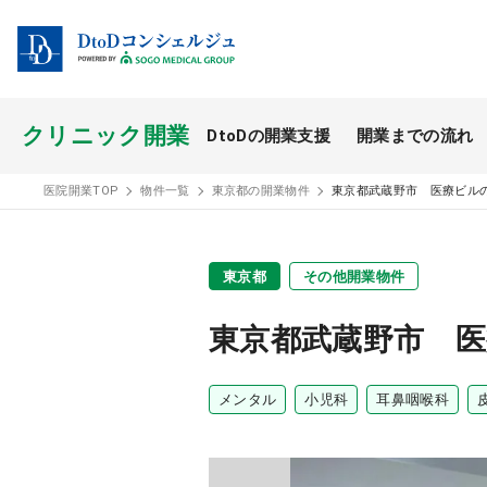
クリニック開業
DtoDの開業支援
開業までの流れ
開業スタイル TOP
医院開業TOP
物件一覧
東京都の開業物件
東京都武蔵野市 医療ビル
開業支援事例
東京都
その他開業物件
医療モール開業
東京都武蔵野市 
メンタル
小児科
耳鼻咽喉科