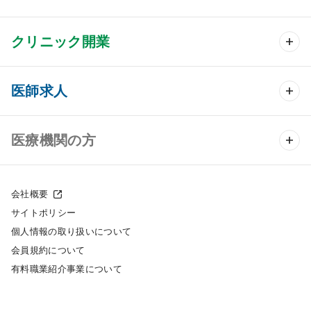
クリニック開業
クリニック開業 TOP
医師求人
クリニック物件検索
医師求人 TOP
医療機関の方
DtoDのクリニック開業支援
常勤求人検索
医院の譲渡・売却をお考えの方
クリニックの開業スタイル
会社概要
非常勤求人検索
サイトポリシー
採用をお考えの医療機関の方
クリニック開業までの流れ
個人情報の取り扱いについて
スポット求人検索
会員規約について
開業支援事例
有料職業紹介事業について
DtoDの転職・アルバイト支援
施工事例