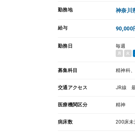
勤務地
神奈川
給与
90,0
勤務日
毎週
月
火
募集科目
精神科
交通アクセス
JR線 
医療機関区分
精神
病床数
200床