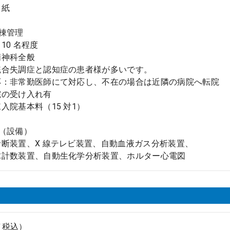
：紙
棟管理
10 名程度
精神科全般
調症と認知症の患者様が多いです。
応：非常勤医師にて対応し、不在の場合は近隣の病院へ転院
院の受け入れ有
入院基本料（15 対1）
（設備）
断装置、X 線テレビ装置、自動血液ガス分析装置、
計数装置、自動生化学分析装置、ホルター心電図
円（税込）