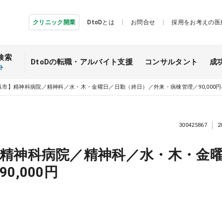
クリニック開業
DtoDとは
お問合せ
採用をお考えの医
検索
DtoDの転職・
アルバイト支援
コンサルタント
成
ト
浜市】精神科病院／精神科／水・木・金曜日／日勤（終日）／外来・病棟管理／90,000
300425867
2
精神科病院／精神科／水・木・金
0,000円