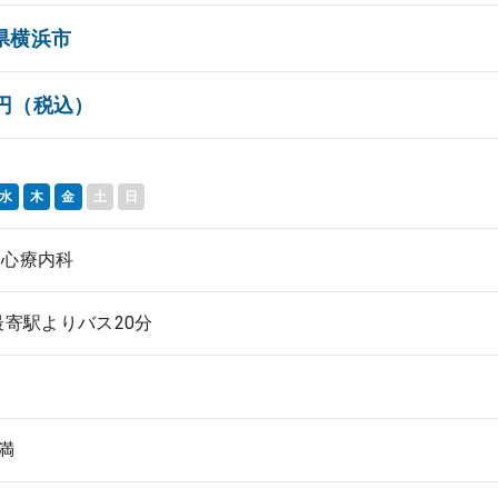
県横浜市
00円（税込）
水
木
金
土
日
、心療内科
最寄駅よりバス20分
未満