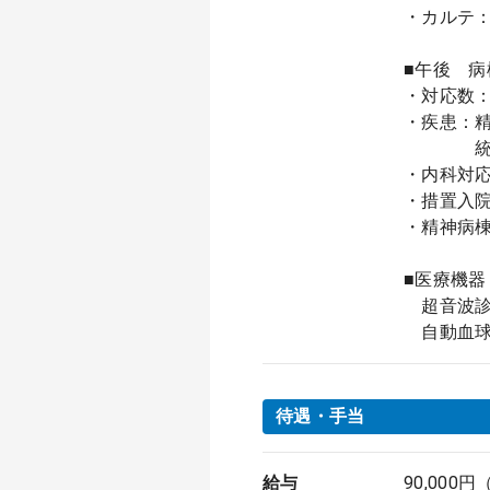
・カルテ
■午後 病
・対応数：
・疾患：
統合失
・内科対
・措置入
・精神病棟
■医療機器
超音波診
自動血球
待遇・手当
給与
90,000