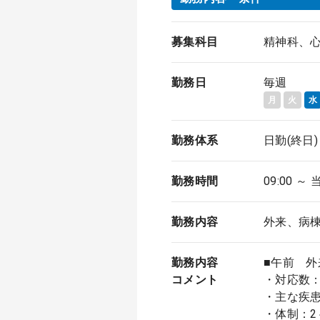
募集科目
精神科、
勤務日
毎週
月
火
水
勤務体系
日勤(終日)
勤務時間
09:00 ～ 
勤務内容
外来、病
勤務内容
■午前 外
コメント
・対応数：
・主な疾
・体制：2