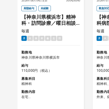
4572
2026年08月04日更新
300426540
2026年0
高額給与
未経験
救急対
ク
【神奈川県横浜市】精神
【神
科・訪問診療／曜日相談
科病
医
可能／給与11,000円／駅
曜日
毎週
毎週
近
来・病
月
火
水
木
金
土
日
月
火
勤務地
勤務地
神奈川県神奈川県横浜市
神奈川
給与
給与
110,000円（税込）
100,
募集科目
募集科
精神科
精神科
勤務内容
勤務内
在宅
外来、
初
在宅患者における、精神疾患の対応
■午前
・居宅および施設への訪問診療
・対応数