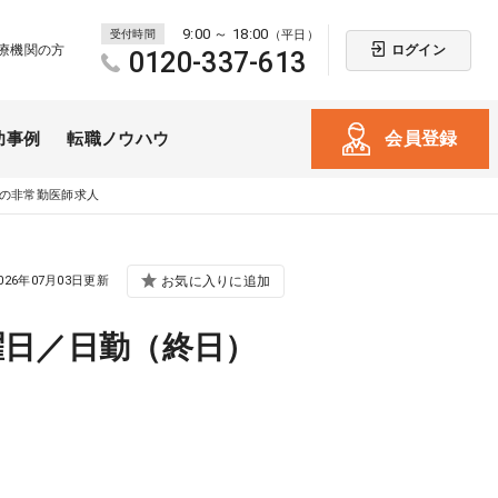
9:00 ～ 18:00
受付時間
（平日）
ログイン
療機関の方
0120-337-613
会員登録
功事例
転職ノウハウ
円の非常勤医師求人
026年07月03日更新
お気に入りに追加
曜日／日勤（終日）