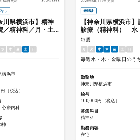
7月03日更新
300425868
2026年05月19日更新
応なし
未経験
奈川県横浜市】精神
【神奈川県横浜市】
院／精神科／月・土
診療（精神科） 水
／日勤（終日）／外
木・金のうち週1日
毎週
棟管理／100,000円
診療未経験の先生も
水
木
金
土
日
月
火
水
木
金
土
日
★
毎週水・木・金曜日のう
県横浜市
勤務地
神奈川県横浜市
000円（税込）
給与
100,000円（税込）
目
、心療内科
募集科目
精神科
容
病棟
勤務内容
 外来
在宅
：10 名程度を予定/コマ