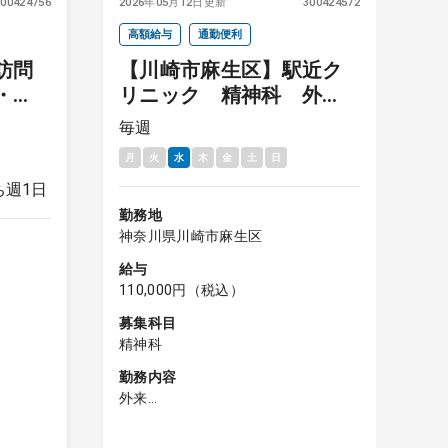
300424756
2026年05月12日更新
300424572
20
高額給与
通勤便利
高
訪問
【川崎市麻生区】駅近ク
・
リニック 精神科 外
 訪問
来 毎週水曜日 指定医
可
毎週
毎
歓迎
必須
月
火
水
木
金
土
日
月
ち週1日
勤務地
勤
神奈川県川崎市麻生区
神
給与
給
110,000円（税込）
1
募集科目
募
精神科
精
勤務内容
勤
外来
在
外来患者数：２０〜２５名程度当初
在
は（いずれは４０〜５０名程度に
・