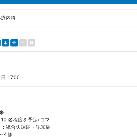
心療内科
木
金
土
日
当日 17:00
棟
来
10 名程度を予定/コマ
患：統合失調症・認知症
～4 診