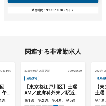
受付時間：9:00〜18:00（平日）
関連する非常勤求人
00424407
2026年08月06日更新
300426620
2026年
通勤便利
通勤便
1回
【東京都江戸川区】土曜
【東
・午
AM／皮膚科外来／駅近ク
土曜
了次
リニック
来／
4週、
第1週、第2週、第4週、第5週
第1週