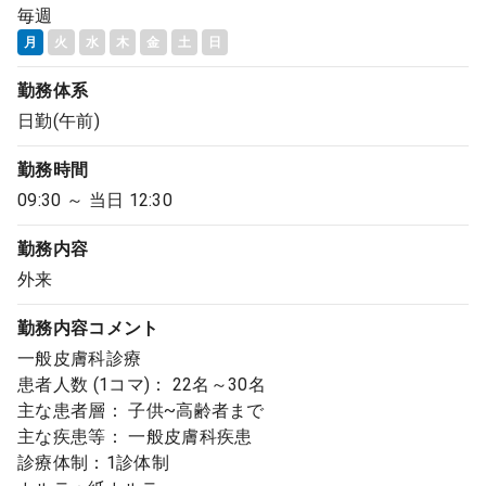
毎週
月
火
水
木
金
土
日
勤務体系
日勤(午前)
勤務時間
09:30 ～ 当日 12:30
勤務内容
外来
勤務内容
コメント
一般皮膚科診療
患者人数 (1コマ)： 22名～30名
主な患者層： 子供~高齢者まで
主な疾患等： 一般皮膚科疾患
診療体制：1診体制