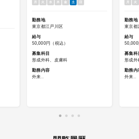
月
火
水
木
金
土
日
月
火
勤務地
勤務地
東京都江戸川区
東京都
給与
給与
50,000円（税込）
50,0
募集科目
募集科
形成外科、皮膚科
形成外
勤務内容
勤務内
外来
外来
■皮膚科外来（保険診療）
■皮膚
・患者数30-40名程度
・診療
・2診体制
途小児
・自費は物品、ピーリング、フォト
・受付
フェイシャル（看護師対応可）のみ
た患者
・受付時間内（12:30）に受診された
願いし
応が終わ
患者様の診察終了までご勤務をお願
・電子
:40
いします