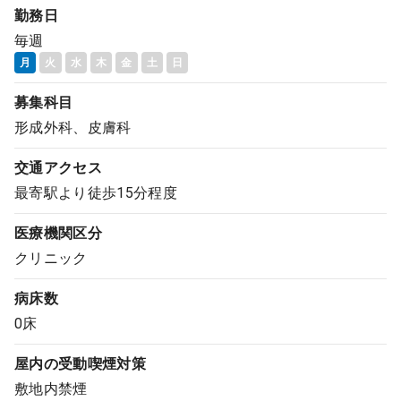
勤務日
コンサルタント
毎週
月
火
水
木
金
土
日
成功事例
募集科目
転職ノウハウ
形成外科、皮膚科
交通アクセス
9:00 ～ 18:00
（平日）
最寄駅より徒歩15分程度
受付時間
0120-337-613
医療機関区分
クリニック
クリニック開業
病床数
0床
DtoDとは
屋内の受動喫煙対策
お問合せ
敷地内禁煙
採用をお考えの医療機関の方