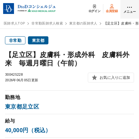
ログイン
会員登録
メニュー
医師求人TOP
非常勤医師求人検索
東京都の医師求人
【足立区】皮膚科・形
ログイン
会員登録
非常勤
東京都
【足立区】皮膚科・形成外科 皮膚科外
医師求人
来 毎週月曜日（午前）
300425228
常勤検索
お気に入りに追加
転職
2026年06月05日更新
非常勤検索
アルバイト
勤務地
東京都足立区
スポット検索
アルバイト
給与
40,000円（税込）
DtoDの転職・
アルバイト支援