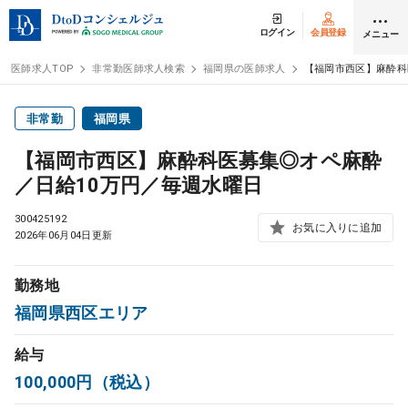
ログイン
会員登録
メニュー
医師求人TOP
非常勤医師求人検索
福岡県の医師求人
【福岡市西区】麻酔科
ログイン
会員登録
非常勤
福岡県
【福岡市西区】麻酔科医募集◎オペ麻酔
医師求人
／日給10万円／毎週水曜日
300425192
常勤検索
お気に入りに追加
転職
2026年06月04日更新
非常勤検索
アルバイト
勤務地
福岡県西区エリア
スポット検索
アルバイト
給与
100,000円（税込）
DtoDの転職・
アルバイト支援