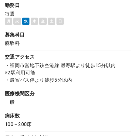
勤務日
コンサルタント
毎週
月
火
水
木
金
土
日
成功事例
募集科目
転職ノウハウ
麻酔科
交通アクセス
9:00 ～ 18:00
（平日）
・福岡市営地下鉄空港線 最寄駅より徒歩15分以内
受付時間
0120-337-613
※2駅利用可能
・最寄バス停より徒歩5分以内
医療機関区分
クリニック開業
一般
病床数
DtoDとは
100－200床
お問合せ
採用をお考えの医療機関の方