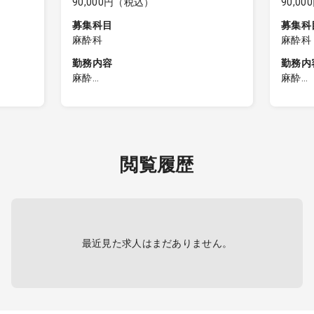
90,000円（税込）
90,0
募集科目
募集科
麻酔科
麻酔科
勤務内容
勤務内
麻酔
麻酔
■麻酔
■麻酔
4件)／
・担当件数：2～3件程度(最大4件)／
・担当
日
日
【詳細】
【詳細
閲覧履歴
・整形の領域の症例がメイン
・整形
・並列麻酔なし
・並列
・オペ時麻酔体制：１名
・オペ
・現在の医師体制：常勤1名
・現在
・電子カルテ
・電子
最近見た求人はまだありません。
ざいませ
※オペのない日はほとんどございませ
※オペ
出勤い
んが、実施予定のない場合も出勤い
んが、
となり
ただき通常の御給与のご支給となり
ただき
ます。
ます。