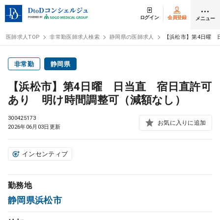
ログイン
会員登録
メニュー
医師求人TOP
非常勤医師求人検索
静岡県の医師求人
【浜松市】第4日曜 
ログイン
会員登録
非常勤
静岡県
【浜松市】第4日曜 日当直 宿日直許可
医師求人
あり 明け時間調整可（減額なし）
300425173
常勤検索
お気に入りに追加
転職
2026年06月03日更新
非常勤検索
アルバイト
インセンティブ
スポット検索
アルバイト
勤務地
静岡県浜松市
DtoDの転職・
アルバイト支援