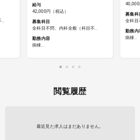
40,0
給与
42,000円（税込）
募集科
不
全科目
募集科目
科目不
問）、
全科目不問、内科全般（科目不
勤務内
科
問）、外科全般（科目不問）、精神
病棟
勤務内容
科
問で
【日直
病棟
病棟
病棟管理
・担当
・担当病床：精神一般、精神療養
（病床
（病床種別）
利用者
・対応
・対応疾患：うつ病、統合失調症
など
など
閲覧履歴
との情
）
最近見た求人はまだありません。