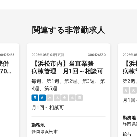
関連する非常勤求人
00425463
2026年08月04日更新
300426550
2026年
院併
【浜松市内】当直業務
【浜
00
病棟管理 月1回～相談可
病棟
り
毎週、第1週、第2週、第3週、第
第2週
4週、第5週
月
火
月
火
水
木
金
土
日
月1回
月1回～相談可
勤務地
静岡県
勤務地
静岡県浜松市
給与