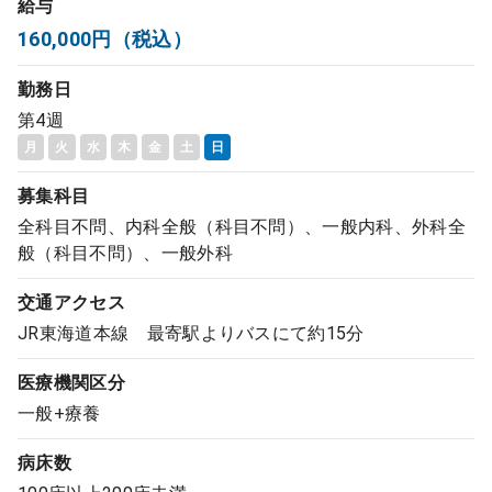
給与
コンサルタント
160,000円（税込）
勤務日
成功事例
第4週
月
火
水
木
金
土
日
転職ノウハウ
募集科目
全科目不問、内科全般（科目不問）、一般内科、外科全
9:00 ～ 18:00
（平日）
受付時間
般（科目不問）、一般外科
0120-337-613
交通アクセス
JR東海道本線 最寄駅よりバスにて約15分
クリニック開業
医療機関区分
一般+療養
DtoDとは
お問合せ
病床数
採用をお考えの医療機関の方