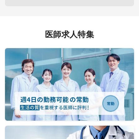
者様の
勤医師
医師求人特集
医師によ
ショ
ーのみワ
の診
吸引処