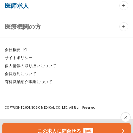
クリニック開業 TOP
医師求人
クリニック物件検索
医師求人 TOP
医療機関の方
DtoDのクリニック開業支援
常勤求人検索
医院の譲渡・売却をお考えの方
クリニックの開業スタイル
会社概要
非常勤求人検索
サイトポリシー
採用をお考えの医療機関の方
クリニック開業までの流れ
個人情報の取り扱いについて
スポット求人検索
会員規約について
開業支援事例
有料職業紹介事業について
DtoDの転職・アルバイト支援
施工事例
成功事例
COPYRIGHT 2004.SOGO MEDICAL CO.,LTD. All Right Reserved
開業ノウハウ
転職ノウハウ
医院開業セミナー
この求人に問合せる
無料