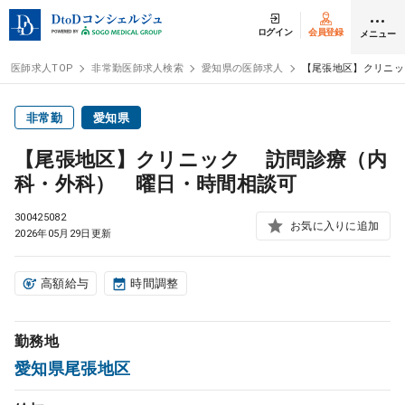
ログイン
会員登録
メニュー
医師求人TOP
非常勤医師求人検索
愛知県の医師求人
【尾張地区】クリニッ
ログイン
会員登録
非常勤
愛知県
【尾張地区】クリニック 訪問診療（内
医師求人
科・外科） 曜日・時間相談可
300425082
常勤検索
お気に入りに追加
転職
2026年05月29日更新
非常勤検索
アルバイト
高額給与
時間調整
スポット検索
アルバイト
勤務地
愛知県尾張地区
DtoDの転職・
アルバイト支援