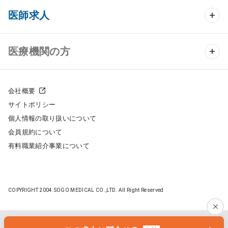
クリニック開業 TOP
医師求人
クリニック物件検索
医師求人 TOP
医療機関の方
DtoDのクリニック開業支援
常勤求人検索
医院の譲渡・売却をお考えの方
クリニックの開業スタイル
会社概要
非常勤求人検索
サイトポリシー
採用をお考えの医療機関の方
クリニック開業までの流れ
個人情報の取り扱いについて
スポット求人検索
会員規約について
開業支援事例
有料職業紹介事業について
DtoDの転職・アルバイト支援
施工事例
成功事例
COPYRIGHT 2004.SOGO MEDICAL CO.,LTD. All Right Reserved
開業ノウハウ
転職ノウハウ