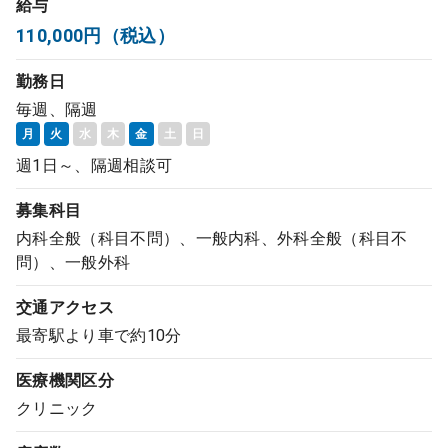
給与
コンサルタント
110,000円（税込）
勤務日
成功事例
毎週、隔週
月
火
水
木
金
土
日
転職ノウハウ
週1日～、隔週相談可
募集科目
9:00 ～ 18:00
（平日）
受付時間
0120-337-613
内科全般（科目不問）、一般内科、外科全般（科目不
問）、一般外科
交通アクセス
クリニック開業
最寄駅より車で約10分
医療機関区分
DtoDとは
クリニック
お問合せ
採用をお考えの医療機関の方