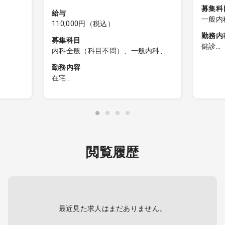
募集科
給与
一般内
110,000円（税込）
勤務内
募集科目
健診
内科全般（科目不問）、一般内科、
【健診
外科全般（科目不問）、一般外科
勤務内容
在宅
1：健
る可能
訪問診療
断
∟訪問件数：1日15件程度（居宅の
2：問
、読影は
みの場合）
3：健
∟訪問先割合：施設6割・居宅4割
4：検
∟対応疾患：内科対応
5：健
∟訪問体制：2名体制（医師・看護
閲覧履歴
師）
電子カ
∟運転：看護師
ズ）
健診シ
・電子カルテ（モバカル）
最近見た求人はまだありません。