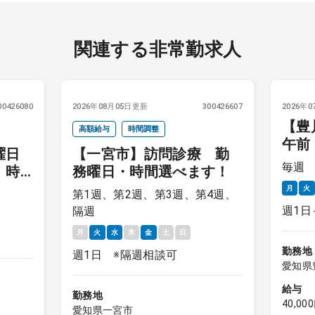
関連する非常勤求人
00426080
2026年08月05日更新
300426607
2026年
【豊
高額給与
時間調整
午前
曜日
【一宮市】訪問診療 勤
月～
毎週
 時
務曜日・時間選べます！
月
火
第1週、第2週、第3週、第4週、
週1日
隔週
月
火
水
木
金
土
日
勤務地
週1日 ※隔週相談可
愛知県
給与
勤務地
40,0
愛知県一宮市