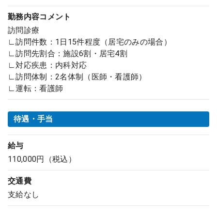
勤務内容
コメント
訪問診療
∟訪問件数：1日15件程度（居宅のみの場合）
∟訪問先割合：施設6割・居宅4割
∟対応疾患：内科対応
∟訪問体制：2名体制（医師・看護師）
∟運転：看護師
待遇・手当
給与
110,000円（税込）
交通費
支給なし