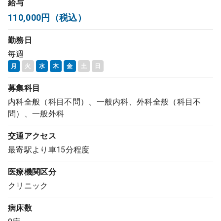
給与
コンサルタント
110,000円（税込）
勤務日
成功事例
毎週
月
火
水
木
金
土
日
転職ノウハウ
募集科目
内科全般（科目不問）、一般内科、外科全般（科目不
9:00 ～ 18:00
（平日）
受付時間
問）、一般外科
0120-337-613
交通アクセス
最寄駅より車15分程度
クリニック開業
医療機関区分
クリニック
DtoDとは
お問合せ
病床数
採用をお考えの医療機関の方