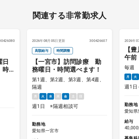
関連する非常勤求人
00426080
2026年08月05日更新
300426607
2026年
【豊
高額給与
時間調整
午前
曜日
【一宮市】訪問診療 勤
月～
毎週
 時
務曜日・時間選べます！
月
火
第1週、第2週、第3週、第4週、
週1日
隔週
月
火
水
木
金
土
日
勤務地
週1日 ※隔週相談可
愛知県
給与
勤務地
40,0
愛知県一宮市
募集科