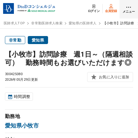
ログイン
会員登録
メニュー
医師求人TOP
非常勤医師求人検索
愛知県の医師求人
【小牧市】訪問診療 
ログイン
会員登録
非常勤
愛知県
【小牧市】訪問診療 週1日～（隔週相談
医師求人
可） 勤務時間もお選びいただけます◎
300425080
常勤検索
お気に入りに追加
転職
2026年05月29日更新
非常勤検索
アルバイト
時間調整
スポット検索
アルバイト
勤務地
愛知県小牧市
DtoDの転職・
アルバイト支援