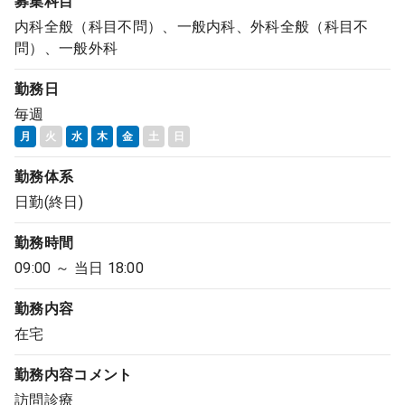
募集科目
内科全般（科目不問）、一般内科、外科全般（科目不
問）、一般外科
勤務日
毎週
月
火
水
木
金
土
日
勤務体系
日勤(終日)
勤務時間
09:00 ～ 当日 18:00
勤務内容
在宅
勤務内容
コメント
訪問診療