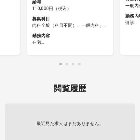
給与
一般内
110,000円（税込）
勤務内
募集科目
健診
内科全般（科目不問）、一般内科、
【健診
外科全般（科目不問）、一般外科
勤務内容
在宅
1：健
る可能
訪問診療
断
∟訪問件数：1日15件程度（居宅の
2：問
、読影は
みの場合）
3：健
∟訪問先割合：施設6割・居宅4割
4：検
∟対応疾患：内科対応
5：健
∟訪問体制：2名体制（医師・看護
閲覧履歴
師）
電子カ
∟運転：看護師
ズ）
健診シ
・電子カルテ（モバカル）
最近見た求人はまだありません。