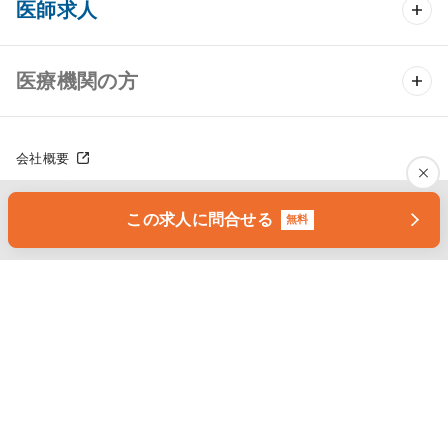
医師求人
クリニック物件検索
医師求人 TOP
医療機関の方
DtoDのクリニック開業支援
常勤求人検索
医院の譲渡・売却をお考えの方
クリニックの開業スタイル
会社概要
非常勤求人検索
サイトポリシー
採用をお考えの医療機関の方
クリニック開業までの流れ
個人情報の取り扱いについて
この求人に問合せる
無料
スポット求人検索
会員規約について
開業支援事例
有料職業紹介事業について
DtoDの転職・アルバイト支援
施工事例
成功事例
COPYRIGHT 2004.SOGO MEDICAL CO.,LTD. All Right Reserved
開業ノウハウ
転職ノウハウ
医院開業セミナー