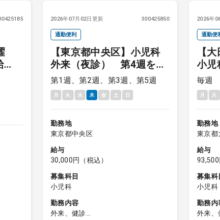
00425185
2026年07月02日更新
300425850
2026年
通勤便利
通勤便
曜
【東京都中央区】小児科
【大
給
外来（夜診） 第4週を除
小児
く火曜日勤務
第1週、第2週、第3週、第5週
毎週
月
火
水
木
金
土
日
月
火
勤務地
勤務地
東京都中央区
東京都
給与
給与
30,000円（税込）
93,5
募集科目
募集科
小児科
小児科
勤務内容
勤務内
外来、健診
外来、