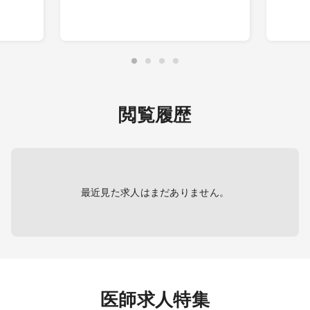
・小児科外来、予防接種、健康診
外来診
断、PCR検査など
幼児健
業務
・患者数：10名前後
※成人
想定
・1診制
不要で
防接
・M3デジカル・クラークもしくは看
※舌下
お子様
護師の補助あり
（HP
カルテ
閲覧履歴
最近見た求人はまだありません。
医師求人特集