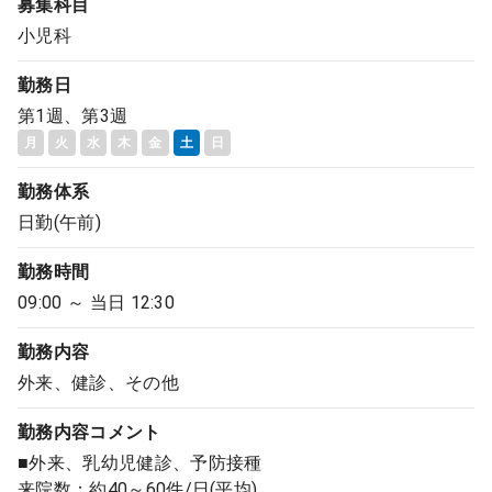
募集科目
小児科
勤務日
第1週、第3週
月
火
水
木
金
土
日
勤務体系
日勤(午前)
勤務時間
09:00 ～ 当日 12:30
勤務内容
外来、健診、その他
勤務内容
コメント
■外来、乳幼児健診、予防接種
来院数：約40～60件/日(平均)