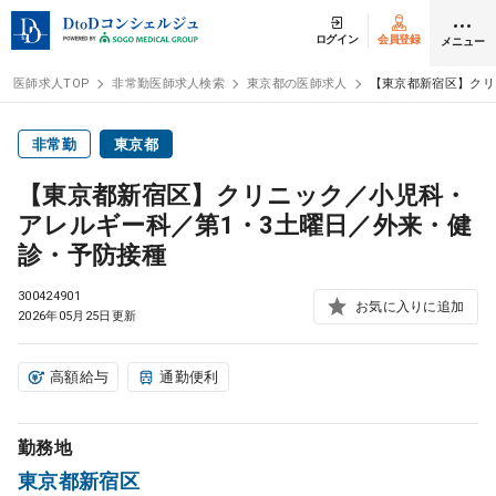
ログイン
会員登録
メニュー
医師求人TOP
非常勤医師求人検索
東京都の医師求人
【東京都新宿区】クリ
ログイン
会員登録
非常勤
東京都
【東京都新宿区】クリニック／小児科・
医師求人
アレルギー科／第1・3土曜日／外来・健
診・予防接種
常勤検索
転職
300424901
お気に入りに追加
2026年05月25日更新
非常勤検索
アルバイト
高額給与
通勤便利
スポット検索
アルバイト
勤務地
DtoDの転職・
アルバイト支援
東京都新宿区