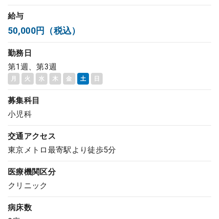
コンサルタント
給与
50,000円（税込）
成功事例
勤務日
第1週、第3週
転職ノウハウ
月
火
水
木
金
土
日
募集科目
9:00 ～ 18:00
（平日）
受付時間
小児科
0120-337-613
交通アクセス
東京メトロ最寄駅より徒歩5分
クリニック開業
医療機関区分
クリニック
DtoDとは
お問合せ
病床数
採用をお考えの医療機関の方