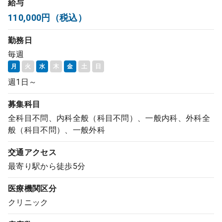
給与
コンサルタント
110,000円（税込）
勤務日
成功事例
毎週
月
火
水
木
金
土
日
転職ノウハウ
週1日～
募集科目
9:00 ～ 18:00
（平日）
受付時間
0120-337-613
全科目不問、内科全般（科目不問）、一般内科、外科全
般（科目不問）、一般外科
交通アクセス
クリニック開業
最寄り駅から徒歩5分
医療機関区分
DtoDとは
クリニック
お問合せ
採用をお考えの医療機関の方