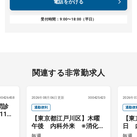
電話をかける
受付時間：9:00〜18:00（平日）
関連する非常勤求人
00426458
2026年08月06日更新
300425423
2026年
問診
通勤便利
通勤便
11万
【東京都江戸川区】木曜
【東
午後 内科外来 ※消化器
日 
内科の場合はプラス内視
※2
毎週
毎週