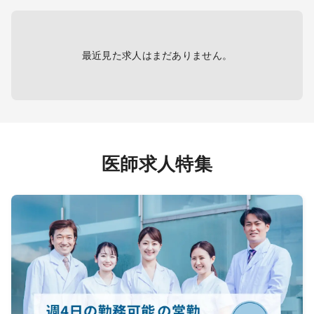
軽い症
［手技
※精神科
換・気
滴・採
最近見た求人はまだありません。
医師求人特集