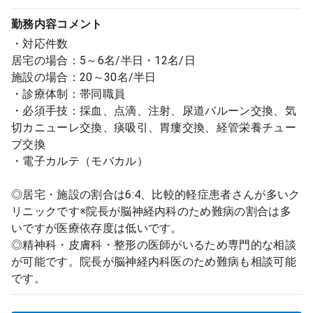
勤務内容
コメント
・対応件数
居宅の場合：5～6名/半日・12名/日
施設の場合：20～30名/半日
・診療体制：帯同職員
・必須手技：採血、点滴、注射、尿道バルーン交換、気
切カニューレ交換、痰吸引、胃瘻交換、経管栄養チュー
ブ交換
・電子カルテ（モバカル）
◎居宅・施設の割合は6:4、比較的軽症患者さんが多いク
リニックです※院長が脳神経内科のため難病の割合は多
いですが医療依存度は低いです。
◎精神科・皮膚科・整形の医師がいるため専門的な相談
が可能です。院長が脳神経内科医のため難病も相談可能
です。