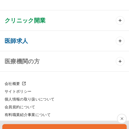
クリニック開業
クリニック開業 TOP
医師求人
クリニック物件検索
医師求人 TOP
医療機関の方
DtoDのクリニック開業支援
常勤求人検索
医院の譲渡・売却をお考えの方
クリニックの開業スタイル
会社概要
非常勤求人検索
サイトポリシー
採用をお考えの医療機関の方
クリニック開業までの流れ
個人情報の取り扱いについて
スポット求人検索
会員規約について
開業支援事例
有料職業紹介事業について
DtoDの転職・アルバイト支援