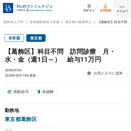
ログイン
会員登録
メニュー
医師求人TOP
非常勤医師求人検索
東京都の医師求人
【葛飾区】科目不問 
ログイン
会員登録
非常勤
東京都
【葛飾区】科目不問 訪問診療 月・
医師求人
水・金（週1日～） 給与11万円
300424754
常勤検索
お気に入りに追加
転職
2026年05月19日更新
非常勤検索
アルバイト
高額給与
未経験
スポット検索
アルバイト
勤務地
東京都葛飾区
DtoDの転職・
アルバイト支援