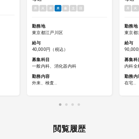
鏡数件
務
月
火
水
木
金
土
日
月
火
勤務地
勤務地
東京都江戸川区
東京都
給与
給与
40,000円（税込）
90,0
募集科目
募集科
一般内科、消化器内科
内科全
勤務内容
勤務内
外来、検査
在宅
■内科外来
在宅患
件数は
・消化器内科の場合はプラス内視鏡
訪問診
数件お願いします。
［訪問
たは事
・受付時間（19:00）までに受診され
5件程
り2～3
た患者様の診察終了までご勤務をお
［同行
願いします。
が相談
閲覧履歴
・電子カルテ有
［カル
カル