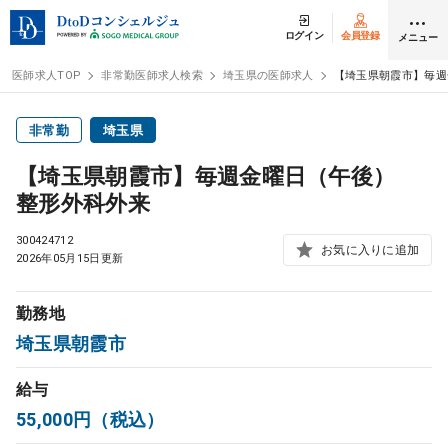
ログイン
会員登録
メニュー
医師求人TOP
非常勤医師求人検索
埼玉県の医師求人
【埼玉県朝霞市】毎週
ログイン
会員登録
非常勤
埼玉県
【埼玉県朝霞市】毎週金曜日（午後）
医師求人
整形外科外来
300424712
常勤検索
お気に入りに追加
転職
2026年05月15日更新
非常勤検索
アルバイト
勤務地
埼玉県朝霞市
スポット検索
アルバイト
給与
55,000円（税込）
DtoDの転職・
アルバイト支援