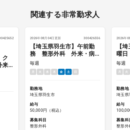
関連する非常勤求人
00425652
2026年08月04日更新
300426556
2026年
【埼玉県羽生市】午前勤
【埼
務 整形外科 外来・病
曜日
】ク
棟他
病棟
毎週
毎週
外来
午
月
火
水
木
金
土
日
月
火
勤務地
勤務地
埼玉県羽生市
埼玉県
給与
給与
50,000円（税込）
100,
募集科目
募集科
整形外科
整形外