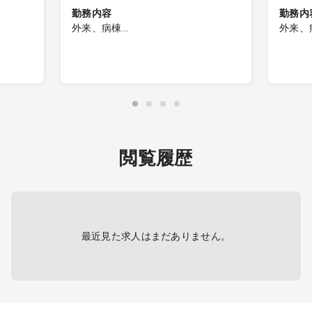
勤務内容
勤務内
外来、病棟
外来、
外来、病棟管理など
外来、
＜勤務
・電子カルテ
AM外
お願い
で
ご勤務
・手術
・電子
閲覧履歴
最近見た求人はまだありません。