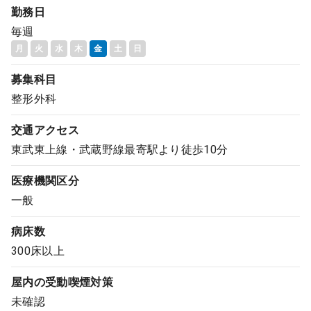
勤務日
コンサルタント
毎週
月
火
水
木
金
土
日
成功事例
募集科目
転職ノウハウ
整形外科
交通アクセス
9:00 ～ 18:00
（平日）
東武東上線・武蔵野線最寄駅より徒歩10分
受付時間
0120-337-613
医療機関区分
一般
クリニック開業
病床数
300床以上
DtoDとは
屋内の受動喫煙対策
お問合せ
未確認
採用をお考えの医療機関の方