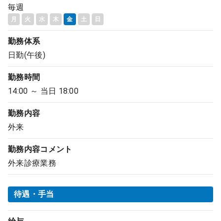
毎週
月
火
水
木
金
土
日
勤務体系
日勤(午後)
勤務時間
14:00 ～ 当日 18:00
勤務内容
外来
勤務内容
コメント
外来診療業務
待遇・手当