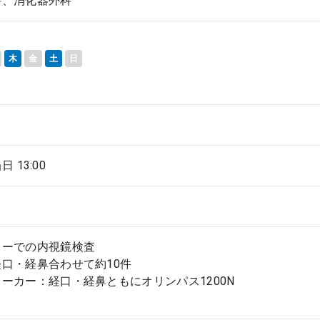
科、消化器外科
木
金
土
日
当日 13:00
ターでの内視鏡検査
経口・経鼻合わせて約10件
ーカー：経口・経鼻ともにオリンパス1200N
し