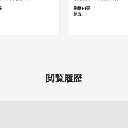
容
勤務内容
検査
ンターでの内視鏡検査
・胃カメラ（経口・経鼻）合
：経口・経鼻合わせて約10
約10件
件
・オリンパス1200N（経口
鏡メーカー：経口・経鼻とも
もに）
パス1200N
・鎮静なし 内視鏡２列
なし
鏡3列
※経鼻内視鏡、電子カルテの
持ちの先生歓迎
閲覧履歴