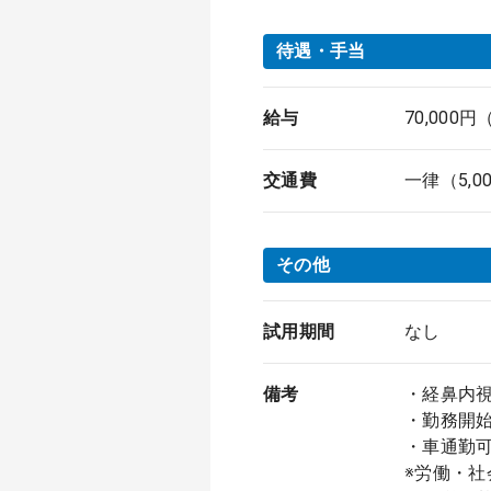
待遇・手当
給与
70,000
交通費
一律（5,0
その他
試用期間
なし
備考
・経鼻内
・勤務開
・車通勤
※労働・