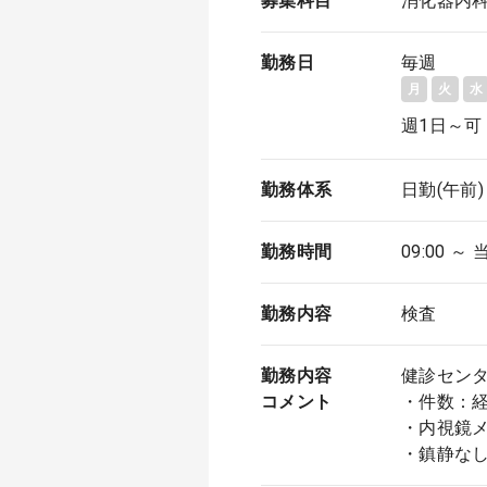
募集科目
消化器内
勤務日
毎週
月
火
水
週1日～可
勤務体系
日勤(午前)
勤務時間
09:00 ～ 
勤務内容
検査
勤務内容
健診セン
コメント
・件数：
・内視鏡メ
・鎮静な