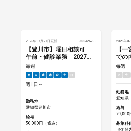
5845
2026年07月27日更新
300426265
2026年0
月
【豊川市】曜日相談可
【一
視
午前・健診業務 2027年4
での
月～
曜日
毎週
毎週
月
火
水
木
金
土
日
月
火
週1日～
勤務地
愛知県
勤務地
愛知県豊川市
給与
70,0
給与
50,000円（税込）
募集科
消化器