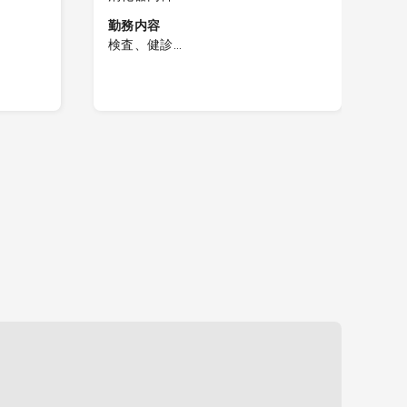
募
消
勤務内容
検査、健診
勤
わせて
【健診上部内視鏡検査】
検
・上部内視鏡(10件程度/日)
【
・経鼻と
※上部内視鏡：経口経鼻あり
※メーカー：富士フィルム
1
※内視鏡室：1列
鼻
※セデーション：無
2
経験をお
※医師体制：一診制
3
4
電子カルテの有無：有(富士通)
5
オーダリングの有無：無
PACSの有無：有(ドクターネット)
電
ズ
※受付患者終了まで勤務お願いいたし
健
ます。