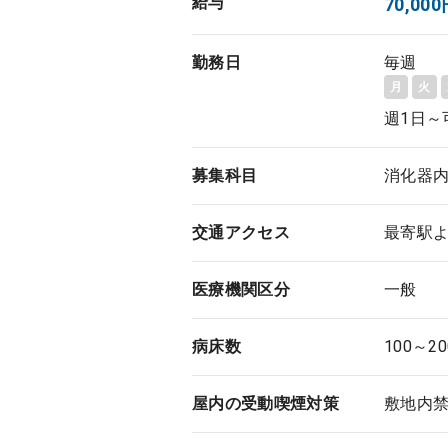
給与
70,0
勤務日
毎週
月
火
週1日～
募集科目
消化器
交通アクセス
最寄駅よ
医療機関区分
一般
病床数
100～2
屋内の受動喫煙対策
敷地内