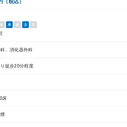
00円（税込）
水
木
金
土
日
可
内科、消化器外科
り徒歩20分程度
00床
禁煙