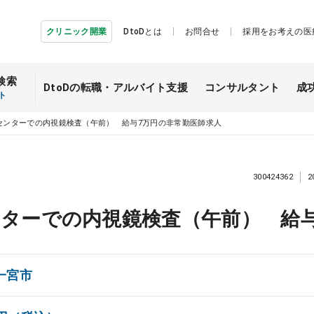
クリニック開業
DtoDとは
お問合せ
採用をお考えの医
検索
DtoDの転職・
アルバイト支援
コンサルタント
成
ト
センターでの内視鏡検査（午前） 給与7万円の非常勤医師求人
300424362
2
ターでの内視鏡検査（午前） 給与
一宮市