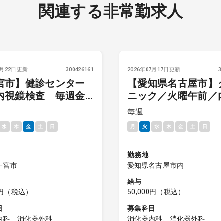
関連する非常勤求人
7月22日更新
300426161
2026年07月17日更新
宮市】健診センター
【愛知県名古屋市】
内視鏡検査 毎週金
ニック／火曜午前／
（午前） 給与7万円
鏡検査
毎週
水
木
金
土
日
月
火
水
木
金
土
日
勤務地
一宮市
愛知県名古屋市内
給与
00円（税込）
50,000円（税込）
目
募集科目
内科、消化器外科
消化器内科、消化器外科