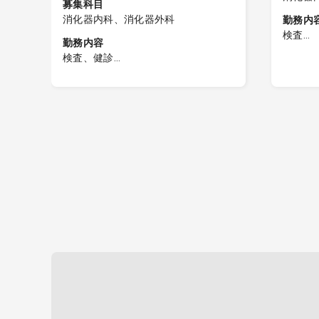
募集科目
消化器内科、消化器外科
勤務内
検査
勤務内容
健診セ
検査、健診
・件数
【健診業務】
・内視
1：上部消化管内視鏡検査（経口・経
にオリン
鼻）
・鎮静
2：診察（必要時）
・内視
3：結果説明（必要時）
4：内視鏡結果判定、入力
5：健診スタッフとの連携
)
電子カルテ（メーカー：CSI-ミライ
ズ）
たし
健診システム（タック）