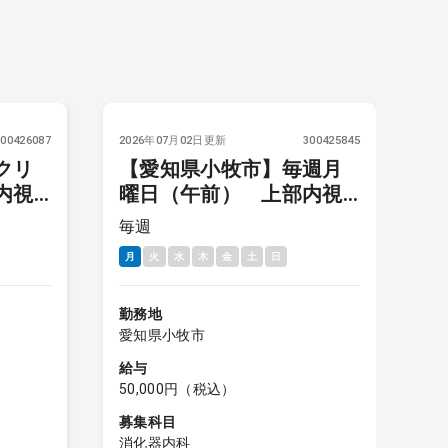
300426087
2026年07月02日更新
300425845
20
クリ
【愛知県小牧市】毎週月
内視
曜日（午前） 上部内視
午
鏡検査
毎週
毎
月
火
水
木
金
土
日
月
週
勤務地
愛知県小牧市
勤
愛
給与
50,000円（税込）
給
5
募集科目
消化器内科