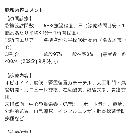
勤務内容
コメント
【訪問診療】
◎施設訪問数 ：5〜8施設程度／日（診療時間目安：1
施設あたり平均30分〜1時間程度）
◎訪問エリア ：各拠点から半径16㎞圏内（名古屋市中
心）
◎割合 ：施設97%、一般在宅3% ［患者数＝約
400名（2025年9月時点）
【診療内容】
オピオイド、膀胱・腎盂留置カテーテル、人工肛門・気
管切開・カニューレ交換、在宅酸素、経管栄養、胃瘻交
換、
末梢点滴、中心静脈栄養・CV管理・ポート管理、褥瘡、
外科的処置、自己導尿、インフルエンザ・肺炎球菌予防
接種など
【診療体制】