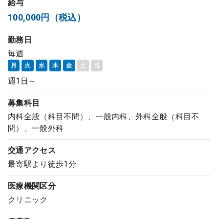
給与
コンサルタント
100,000円（税込）
勤務日
成功事例
毎週
月
火
水
木
金
土
日
転職ノウハウ
週1日～
募集科目
9:00 ～ 18:00
（平日）
受付時間
0120-337-613
内科全般（科目不問）、一般内科、外科全般（科目不
問）、一般外科
交通アクセス
クリニック開業
最寄駅より徒歩1分
医療機関区分
DtoDとは
クリニック
お問合せ
採用をお考えの医療機関の方