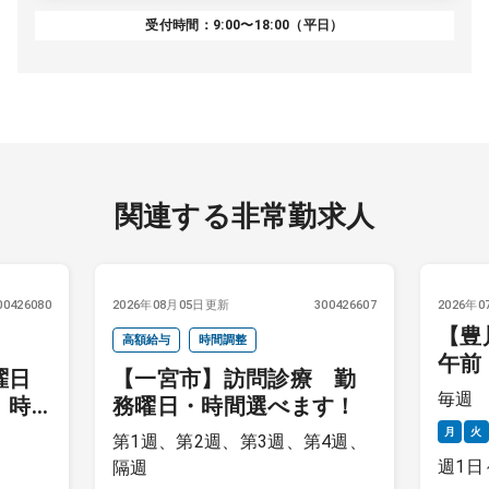
受付時間：9:00〜18:00（平日）
関連する非常勤求人
00426080
2026年08月05日更新
300426607
2026年
【豊
高額給与
時間調整
午前
曜日
【一宮市】訪問診療 勤
月～
毎週
 時
務曜日・時間選べます！
月
火
第1週、第2週、第3週、第4週、
週1日
隔週