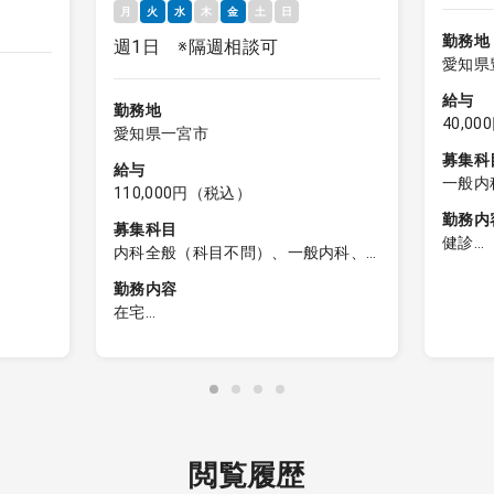
月
火
水
木
金
土
日
勤務地
週1日 ※隔週相談可
愛知県
給与
勤務地
40,0
愛知県一宮市
募集科
給与
一般内
110,000円（税込）
勤務内
募集科目
健診
内科全般（科目不問）、一般内科、
【健診
外科全般（科目不問）、一般外科
勤務内容
在宅
1：健
る可能
訪問診療
断
∟訪問件数：1日15件程度（居宅の
2：問
、読影は
みの場合）
3：健
∟訪問先割合：施設6割・居宅4割
4：検
∟対応疾患：内科対応
5：健
∟訪問体制：2名体制（医師・看護
閲覧履歴
師）
電子カ