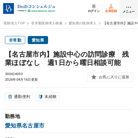
ログイン
会員登録
メニュー
医師求人TOP
非常勤医師求人検索
愛知県の医師求人
【名古屋市内】施設中
ログイン
会員登録
非常勤
愛知県
【名古屋市内】施設中心の訪問診療 残
医師求人
業ほぼなし 週1日から曜日相談可能
300424093
常勤検索
お気に入りに追加
転職
2026年04月16日更新
非常勤検索
アルバイト
通勤便利
未経験
スポット検索
アルバイト
勤務地
愛知県名古屋市
DtoDの転職・
アルバイト支援