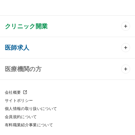
クリニック開業
クリニック開業 TOP
医師求人
クリニック物件検索
医師求人 TOP
医療機関の方
DtoDのクリニック開業支援
常勤求人検索
医院の譲渡・売却をお考えの方
クリニックの開業スタイル
会社概要
非常勤求人検索
サイトポリシー
採用をお考えの医療機関の方
クリニック開業までの流れ
個人情報の取り扱いについて
スポット求人検索
会員規約について
開業支援事例
有料職業紹介事業について
DtoDの転職・アルバイト支援