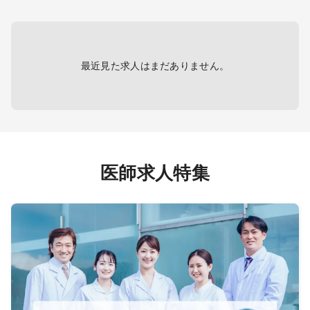
∟運転：看護師
ズ）
健診シ
・電子カルテ（モバカル）
最近見た求人はまだありません。
医師求人特集