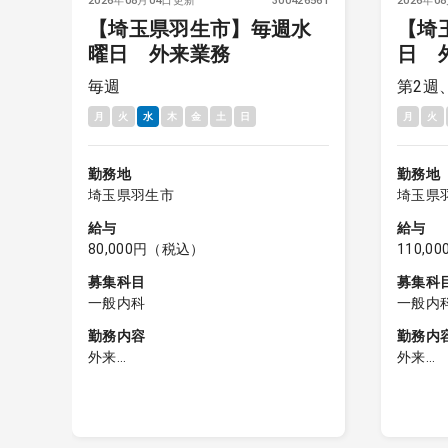
6523
2026年08月04日更新
300426561
2026年0
【埼玉県羽生市】毎週水
【埼
曜日 外来業務
日 
毎週
第2週
検
り
月
火
水
木
金
土
日
月
火
勤務地
勤務地
埼玉県羽生市
埼玉県
給与
給与
80,000円（税込）
110,
募集科目
募集科
一般内科
一般内
勤務内容
勤務内
外来
外来
午前／外来診療（20～30名／コマ)
午前／外
午後／外来診療（20名程度／コマ)
午後／
医師体制：1～3診
夕診／外
受付終了