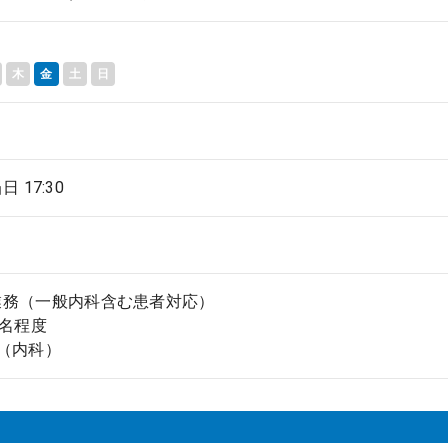
木
金
土
日
当日 17:30
業務（一般内科含む患者対応）
25名程度
（内科）