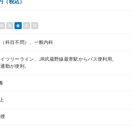
00円（税込）
水
木
金
土
日
般（科目不問）、一般内科
イツリーライン、JR武蔵野線最寄駅からバス便利用。
車通勤が便利。
養
以上
禁煙