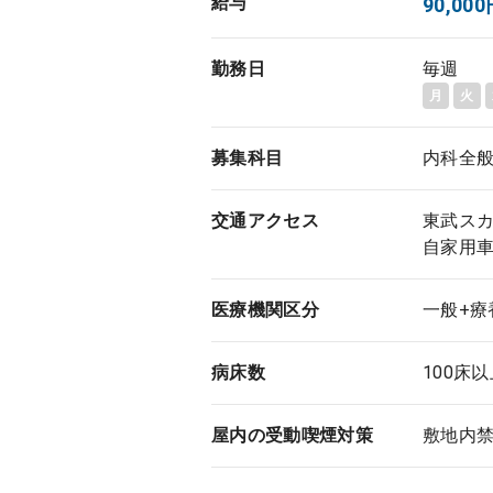
給与
90,0
勤務日
毎週
月
火
募集科目
内科全
交通アクセス
東武スカ
自家用
医療機関区分
一般+療
病床数
100床
屋内の受動喫煙対策
敷地内