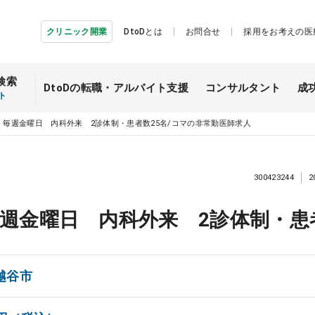
クリニック開業
DtoDとは
お問合せ
採用をお考えの医
検索
DtoDの転職・
アルバイト支援
コンサルタント
成
ト
】毎週金曜日 内科外来 2診体制・患者数25名/コマの非常勤医師求人
300423244
2
週金曜日 内科外来 2診体制・患者
越谷市