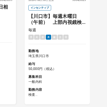
300426559
2026年08月03日更新
300426523
20
日相
インセンティブ
【川口市】毎週木曜日
毎
（午前） 上部内視鏡検
査 インセンティブあり
月
毎週
月
火
水
木
金
土
日
勤
埼
勤務地
給
埼玉県川口市
8
給与
募
50,000円（税込）
一
募集科目
勤
一般内科
外
勤務内容
午
検査
午
コマ)
上部内視鏡
医
コマ)
※件数：7件