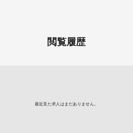
夕診／外来診療（10～15名
制：1～3診
受付終了18：30（月火木金
医師体制：1～3診
閲覧履歴
最近見た求人はまだありません。