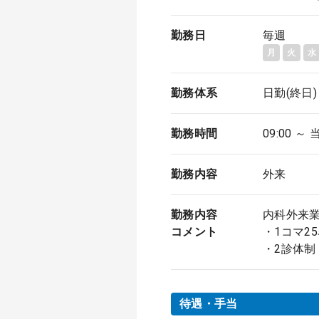
勤務日
毎週
月
火
水
勤務体系
日勤(終日)
勤務時間
09:00 ～ 
勤務内容
外来
勤務内容
内科外来
コメント
・1コマ
・2診体制
待遇・手当