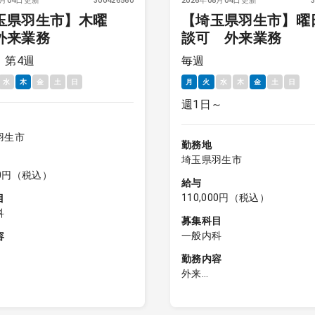
8月04日更新
300426560
2026年08月04日更新
玉県羽生市】木曜
【埼玉県羽生市】曜
外来業務
談可 外来業務
、第4週
毎週
水
木
金
土
日
月
火
水
木
金
土
日
週1日～
羽生市
勤務地
埼玉県羽生市
000円（税込）
給与
110,000円（税込）
目
科
募集科目
一般内科
容
勤務内容
来診療（20～30名／コマ)
外来
外来診療（20名程度／コマ)
午前／外来診療（20～30名／
来診療（10～15名程度）※
午後／外来診療（20名程度／
18：30（月火木金）