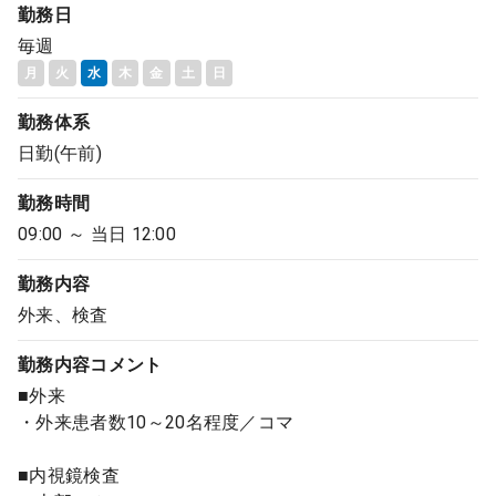
勤務日
毎週
月
火
水
木
金
土
日
勤務体系
日勤(午前)
勤務時間
09:00 ～ 当日 12:00
勤務内容
外来、検査
勤務内容
コメント
■外来
・外来患者数10～20名程度／コマ
■内視鏡検査