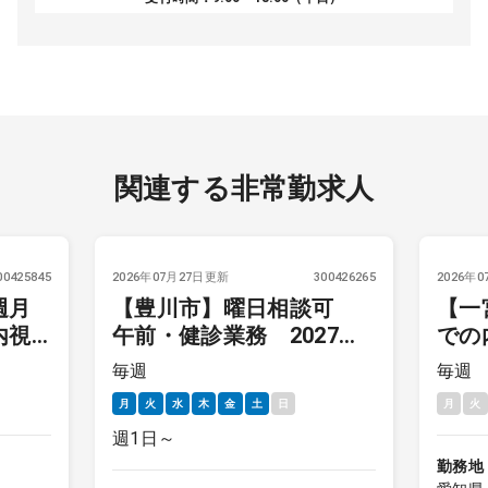
関連する非常勤求人
00425845
2026年07月27日更新
300426265
2026年
週月
【豊川市】曜日相談可
【一
内視
午前・健診業務 2027年4
での
月～
曜日
毎週
毎週
月
火
水
木
金
土
日
月
火
週1日～
勤務地