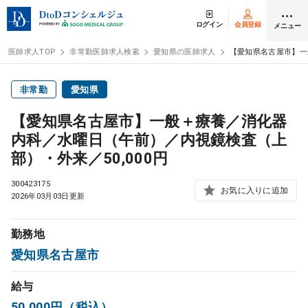
ログイン
会員登録
メニュー
医師求人TOP
非常勤医師求人検索
愛知県の医師求人
【愛知県名古屋市】一
ログイン
会員登録
非常勤
愛知県
【愛知県名古屋市】一般＋療養／消化器
医師求人
内科／水曜日（午前）／内視鏡検査（上
部）・外来／50,000円
常勤検索
転職
300423175
お気に入りに追加
2026年03月03日更新
非常勤検索
アルバイト
勤務地
スポット検索
アルバイト
愛知県名古屋市
給与
DtoDの転職・
アルバイト支援
50,000円（税込）