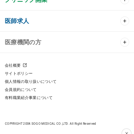
クリニック開業 TOP
医師求人
クリニック物件検索
医師求人 TOP
医療機関の方
DtoDのクリニック開業支援
常勤求人検索
医院の譲渡・売却をお考えの方
クリニックの開業スタイル
会社概要
非常勤求人検索
サイトポリシー
採用をお考えの医療機関の方
クリニック開業までの流れ
個人情報の取り扱いについて
スポット求人検索
会員規約について
開業支援事例
有料職業紹介事業について
DtoDの転職・アルバイト支援
施工事例
成功事例
COPYRIGHT 2004.SOGO MEDICAL CO.,LTD. All Right Reserved
開業ノウハウ