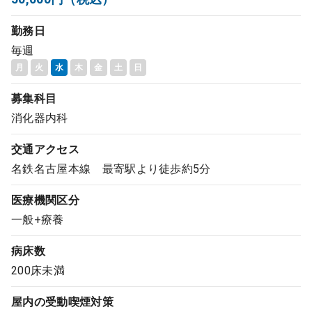
コンサルタント
勤務日
毎週
成功事例
月
火
水
木
金
土
日
転職ノウハウ
募集科目
消化器内科
9:00 ～ 18:00
交通アクセス
（平日）
受付時間
0120-337-613
名鉄名古屋本線 最寄駅より徒歩約5分
医療機関区分
一般+療養
クリニック開業
病床数
200床未満
DtoDとは
お問合せ
屋内の受動喫煙対策
採用をお考えの医療機関の方