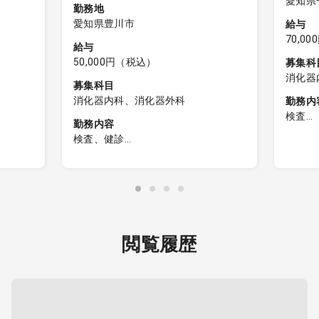
愛知県
勤務地
愛知県豊川市
給与
70,0
給与
50,000円（税込）
募集科
消化器
募集科目
消化器内科、消化器外科
勤務内
検査
勤務内容
健診セ
検査、健診
・件数
【健診業務】
・内視
1：上部消化管内視鏡検査（経口・経
にオリン
鼻）
・鎮静
2：診察（必要時）
・内視
3：結果説明（必要時）
閲覧履歴
4：内視鏡結果判定、入力
通)
5：健診スタッフとの連携
ット)
電子カルテ（メーカー：CSI-ミライ
ズ）
いいたし
健診システム（タック）