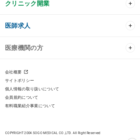
クリニック開業
クリニック開業 TOP
医師求人
クリニック物件検索
医師求人 TOP
医療機関の方
DtoDのクリニック開業支援
常勤求人検索
医院の譲渡・売却をお考えの方
クリニックの開業スタイル
会社概要
非常勤求人検索
サイトポリシー
採用をお考えの医療機関の方
クリニック開業までの流れ
個人情報の取り扱いについて
スポット求人検索
会員規約について
開業支援事例
有料職業紹介事業について
DtoDの転職・アルバイト支援
施工事例
成功事例
COPYRIGHT 2004.SOGO MEDICAL CO.,LTD. All Right Reserved
開業ノウハウ