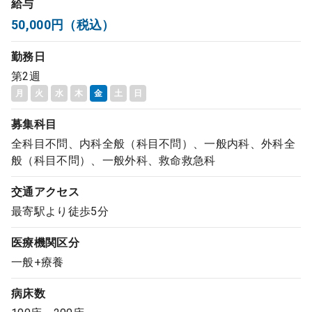
給与
コンサルタント
50,000円（税込）
勤務日
成功事例
第2週
月
火
水
木
金
土
日
転職ノウハウ
募集科目
全科目不問、内科全般（科目不問）、一般内科、外科全
9:00 ～ 18:00
（平日）
受付時間
般（科目不問）、一般外科、救命救急科
0120-337-613
交通アクセス
最寄駅より徒歩5分
クリニック開業
医療機関区分
一般+療養
DtoDとは
お問合せ
病床数
採用をお考えの医療機関の方