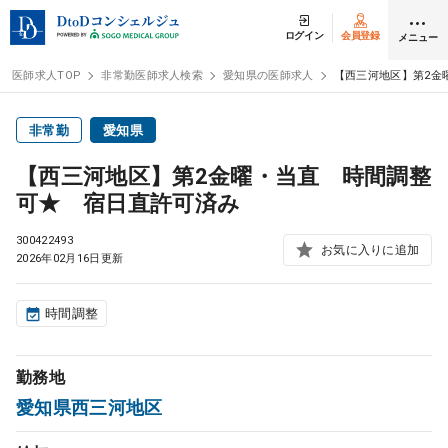
ログイン
会員登録
メニュー
医師求人TOP
非常勤医師求人検索
愛知県の医師求人
【西三河地区】第2金
ログイン
会員登録
非常勤
愛知県
【西三河地区】第2金曜・当直 時間調整
医師求人
可★ 宿日直許可済み
300422493
常勤検索
お気に入りに追加
転職
2026年02月16日更新
非常勤検索
アルバイト
時間調整
スポット検索
アルバイト
勤務地
愛知県西三河地区
DtoDの転職・
アルバイト支援