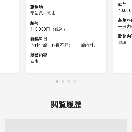
給与
勤務地
40,0
愛知県一宮市
募集科
給与
一般内
110,000円（税込）
勤務内
募集科目
健診
内科全般（科目不問）、一般内科、
【健診
外科全般（科目不問）、一般外科
勤務内容
在宅
1：健
る可能
訪問診療
断
∟訪問件数：1日15件程度（居宅の
2：問
、読影は
みの場合）
3：健
∟訪問先割合：施設6割・居宅4割
4：検
∟対応疾患：内科対応
5：健
∟訪問体制：2名体制（医師・看護
閲覧履歴
師）
電子カ
∟運転：看護師
ズ）
健診シ
・電子カルテ（モバカル）