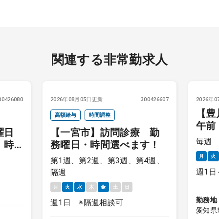
関連する非常勤求人
00426080
2026年08月05日更新
300426607
2026年
【豊
高額給与
時間調整
午前
曜日
【一宮市】訪問診療 勤
月～
毎週
 時
務曜日・時間選べます！
月
火
第1週、第2週、第3週、第4週、
週1日
隔週
月
火
水
木
金
土
日
勤務地
週1日 ※隔週相談可
愛知県