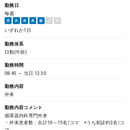
勤務日
毎週
月
火
水
木
金
土
日
いずれか1日
勤務体系
日勤(午前)
勤務時間
08:45 ～ 当日 12:30
勤務内容
外来
勤務内容
コメント
循環器内科専門外来
・外来患者数：合計10～15名/コマ ※うち初診約3名/コ
マ