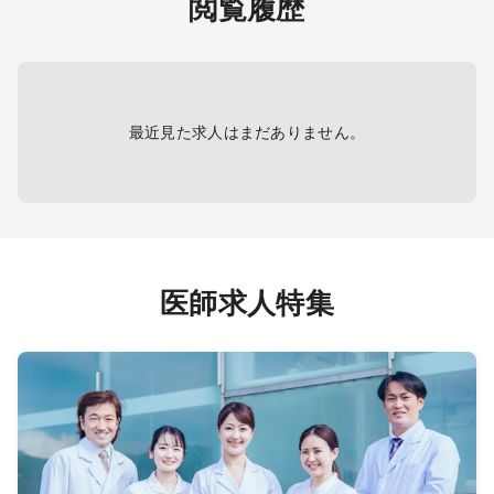
閲覧履歴
PACS有（メーカー：東芝）
ライマ
高齢
工学技
症（イ
最近見た求人はまだありません。
医師求人特集