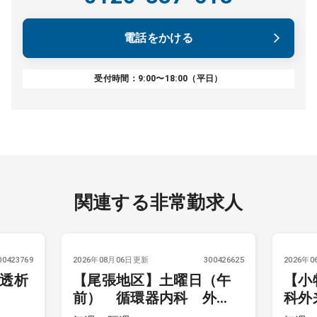
電話をかける
受付時間：9:00〜18:00（平日）
関連する非常勤求人
00423769
2026年08月06日更新
300426625
2026年
 透析
【尾張地区】土曜日（午
【小
前） 循環器内科 外
科外
来・検査
週可