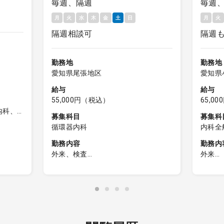
毎週、隔週
毎週
月
火
水
木
金
土
日
月
火
隔週相談可
隔週
勤務地
勤務地
愛知県尾張地区
愛知県
給与
給与
55,000円（税込）
65,0
内科、
募集科目
募集科
循環器内科
内科全
呼吸器
勤務内容
勤務内
科、内
患者の
外来、検査
外来
経内科
基本的には、午前診の外来、検査な
内科外
内科、
機とな
ど をお願いします。
・外来
・診療
：35
患者数：15～25名程度／コマ
・患者
電子カルテ有（メーカー：NEC）
＞小児
オーダーリング有（メーカー：NEC）
・主疾