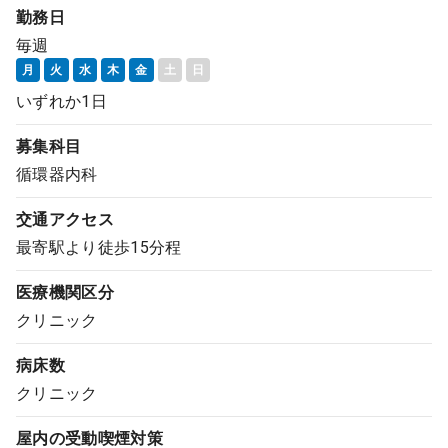
勤務日
コンサルタント
毎週
月
火
水
木
金
土
日
成功事例
いずれか1日
転職ノウハウ
募集科目
循環器内科
9:00 ～ 18:00
（平日）
受付時間
交通アクセス
0120-337-613
最寄駅より徒歩15分程
医療機関区分
クリニック
クリニック開業
病床数
DtoDとは
クリニック
お問合せ
屋内の受動喫煙対策
採用をお考えの医療機関の方