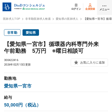
ログイン
会員登録
メニュー
医師求人TOP
非常勤医師求人検索
愛知県の医師求人
【愛知県一宮市】循環
ログイン
会員登録
非常勤
愛知県
【愛知県一宮市】循環器内科専門外来
医師求人
午前勤務 5万円 ※曜日相談可
300422416
常勤検索
お気に入りに追加
転職
2026年02月13日更新
非常勤検索
アルバイト
勤務地
愛知県一宮市
スポット検索
アルバイト
給与
50,000円（税込）
DtoDの転職・
アルバイト支援