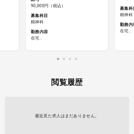
90,000円（税込）
募集科
精神科
募集科目
精神科
勤務内
在宅
勤務内容
・訪問件
在宅
あたり
在宅診療所における精神科領域の診
・居宅
療業務全般、施設又は個人宅におけ
ム、サ
る訪問診療・往診など
・訪問
［訪問先］施設8割・居宅2割
が運転
［訪問件数］居宅10件/日 施設2～3
・主な
件/日・20～30名/日（曜日により訪
閲覧履歴
状など
問先・件数等異なる場合あり）
・電子
［同行者］コメディカルスタッフ・
ドライバー同行 ※看護師ではない場
※可能
合もございます。
いする
［カルテ］電子（入力補助なし）モ
バカル
最近見た求人はまだありません。