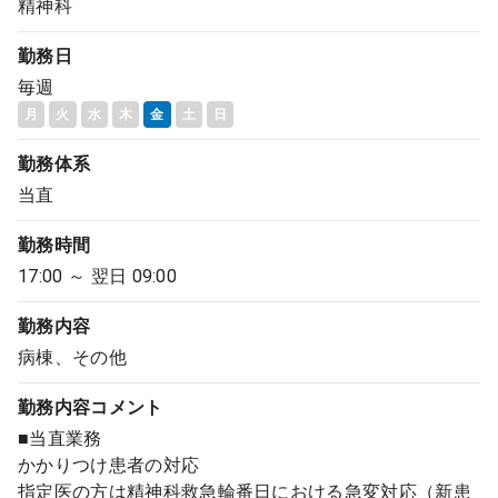
精神科
勤務日
毎週
月
火
水
木
金
土
日
勤務体系
当直
勤務時間
17:00 ～ 翌日 09:00
勤務内容
病棟、その他
勤務内容
コメント
■当直業務
かかりつけ患者の対応
指定医の方は精神科救急輪番日における急変対応（新患