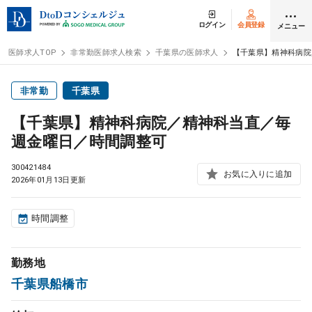
ログイン
会員登録
メニュー
医師求人TOP
非常勤医師求人検索
千葉県の医師求人
【千葉県】精神科病院
ログイン
会員登録
非常勤
千葉県
【千葉県】精神科病院／精神科当直／毎
医師求人
週金曜日／時間調整可
300421484
常勤検索
お気に入りに追加
転職
2026年01月13日更新
非常勤検索
アルバイト
時間調整
スポット検索
アルバイト
勤務地
千葉県船橋市
DtoDの転職・
アルバイト支援