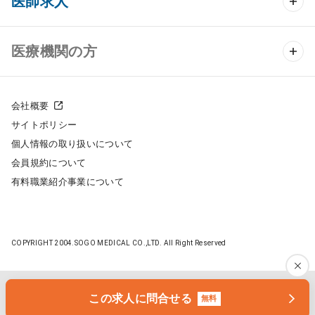
医師求人
クリニック物件検索
医師求人 TOP
医療機関の方
DtoDのクリニック開業支援
常勤求人検索
医院の譲渡・売却をお考えの方
クリニックの開業スタイル
会社概要
非常勤求人検索
サイトポリシー
採用をお考えの医療機関の方
クリニック開業までの流れ
個人情報の取り扱いについて
スポット求人検索
会員規約について
開業支援事例
有料職業紹介事業について
DtoDの転職・アルバイト支援
施工事例
成功事例
COPYRIGHT 2004.SOGO MEDICAL CO.,LTD. All Right Reserved
開業ノウハウ
転職ノウハウ
医院開業セミナー
この求人に問合せる
無料