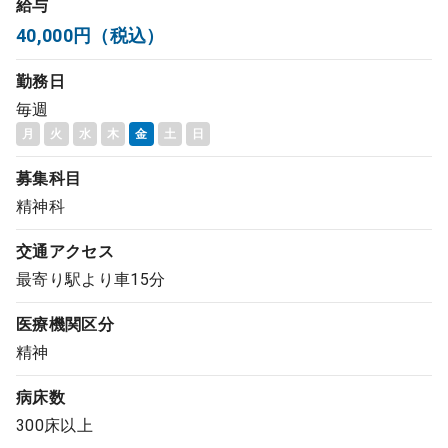
給与
コンサルタント
40,000円（税込）
勤務日
成功事例
毎週
月
火
水
木
金
土
日
転職ノウハウ
募集科目
精神科
9:00 ～ 18:00
（平日）
受付時間
0120-337-613
交通アクセス
最寄り駅より車15分
医療機関区分
クリニック開業
精神
DtoDとは
病床数
お問合せ
300床以上
採用をお考えの医療機関の方