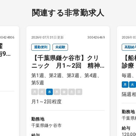
関連する非常勤求人
00424806
2026年07月31日更新
300426469
2026年
曜
通勤便利
未経験
高額給
与9～
【千葉県鎌ケ谷市】クリ
【船
可
ニック 月1～2回 精神
診療
保健指定医
第1週、第2週、第3週、第4週、
毎週
第5週
月
火
月
火
水
木
金
土
日
隔週
月1～2回程度
勤務地
千葉県
勤務地
千葉県鎌ケ谷市
給与
120,
給与