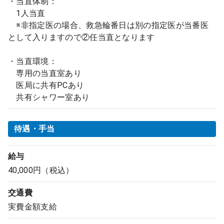
・当直体制：
1人当直
※非指定医の場合、救急輪番日は別の指定医が当番医
として入りますので②任当直となります
・当直環境：
専用の当直室あり
医局に共有PCあり
共有シャワー室あり
待遇・手当
給与
40,000円（税込）
交通費
実費金額支給