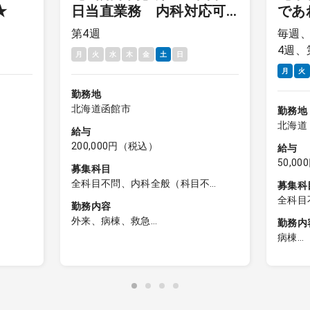
★
日当直業務 内科対応可
であ
能であれば科目不問
たり
第4週
毎週、
数相
4週、
月
火
水
木
金
土
日
月
火
勤務地
北海道函館市
勤務地
北海道
給与
200,000円（税込）
給与
50,0
募集科目
全科目不問、内科全般（科目不
募集科
問）、一般内科、外科全般（科目不
全科目
勤務内容
問）、一般外科
外来、病棟、救急
勤務内
■病棟管理（急変時・看取りの対応）
病棟
・担当件数：約0～1件程度／日
●病棟
１８：
5件
与 ４
■救急対応（かかりつけ患者の時間外
（稀に
対応あり ※頻度は少なめ）
をお願
ただし、