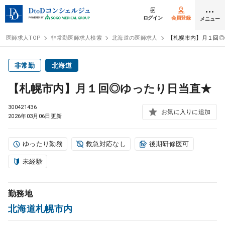
ログイン
会員登録
メニュー
医師求人TOP
非常勤医師求人検索
北海道の医師求人
【札幌市内】月１回◎
ログイン
会員登録
非常勤
北海道
【札幌市内】月１回◎ゆったり日当直★
医師求人
300421436
お気に入りに追加
2026年03月06日更新
常勤検索
転職
ゆったり勤務
救急対応なし
後期研修医可
非常勤検索
アルバイト
未経験
スポット検索
アルバイト
勤務地
北海道札幌市内
DtoDの転職・
アルバイト支援