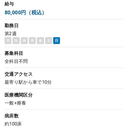
給与
コンサルタント
80,000円（税込）
成功事例
勤務日
第2週
転職ノウハウ
月
火
水
木
金
土
日
募集科目
9:00 ～ 18:00
全科目不問
（平日）
受付時間
0120-337-613
交通アクセス
最寄り駅から車で10分
クリニック開業
医療機関区分
一般+療養
DtoDとは
病床数
お問合せ
約100床
採用をお考えの医療機関の方