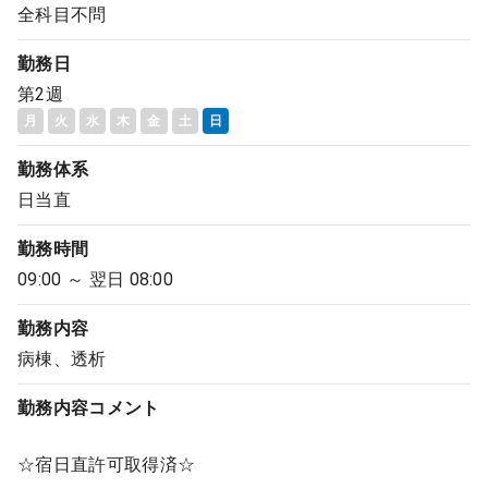
全科目不問
勤務日
第2週
月
火
水
木
金
土
日
勤務体系
日当直
勤務時間
09:00 ～ 翌日 08:00
勤務内容
病棟、透析
勤務内容
コメント
☆宿日直許可取得済☆