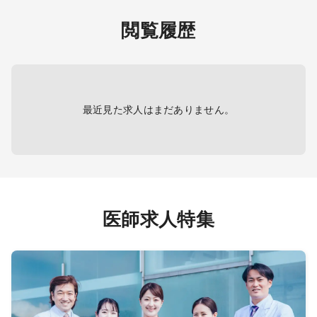
～1件
募があ
閲覧履歴
生が優
・月曜
予めご
集して
勤務回
・入り
は7時
急指定
・電子
最近見た求人はまだありません。
ークイ
ありま
均して
当直で
応とな
。
医師求人特集