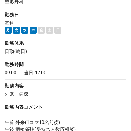
整形外科
勤務日
毎週
月
火
水
木
金
土
日
勤務体系
日勤(終日)
勤務時間
09:00 ～ 当日 17:00
勤務内容
外来、病棟
勤務内容
コメント
午前 外来(1コマ10名前後)
午後 病棟管理(受持ち人数応相談)