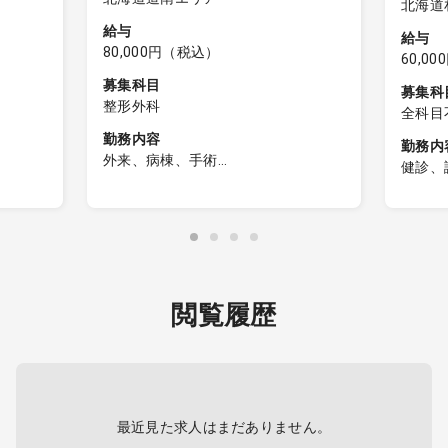
北海道
給与
給与
80,000円（税込）
60,0
募集科目
募集科
整形外科
全科目
問）、
勤務内容
勤務内
器内科
外来、病棟、手術
健診、
脳神経
外来・病棟管理・オペ
ます
老人内
・外来：40～50名程度／日
毎週金
科、外
・病棟管理：10床程度
状が多
おける
科、呼
・オペ：件数は応相談
願いい
化器外
※業務内容については、先生のお得意
での転
神経外
分野など、1度ご相談ください！
勤務時間
容外科
閲覧履歴
出発 ／
小児科
勤務不
※訪問
科、眼
午前の
酔科、
ます。
線科、
他、産
診察人
最近見た求人はまだありません。
度（訪