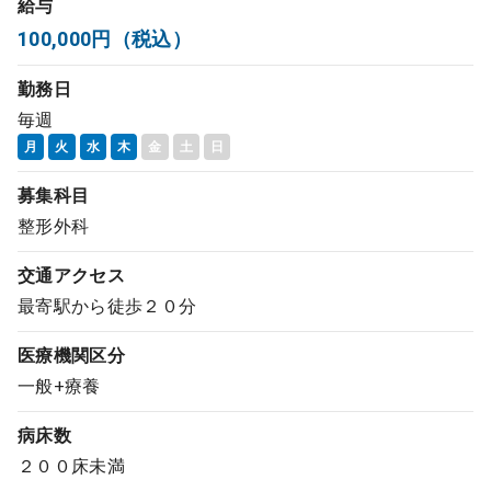
給与
コンサルタント
100,000円（税込）
勤務日
成功事例
毎週
月
火
水
木
金
土
日
転職ノウハウ
募集科目
整形外科
9:00 ～ 18:00
（平日）
受付時間
0120-337-613
交通アクセス
最寄駅から徒歩２０分
医療機関区分
クリニック開業
一般+療養
DtoDとは
病床数
お問合せ
２００床未満
採用をお考えの医療機関の方