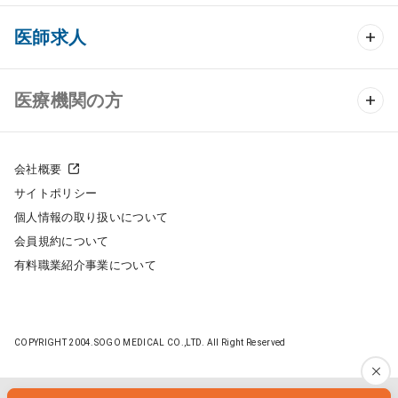
クリニック開業 TOP
医師求人
クリニック物件検索
医師求人 TOP
医療機関の方
DtoDのクリニック開業支援
常勤求人検索
医院の譲渡・売却をお考えの方
クリニックの開業スタイル
会社概要
非常勤求人検索
サイトポリシー
採用をお考えの医療機関の方
クリニック開業までの流れ
個人情報の取り扱いについて
スポット求人検索
会員規約について
開業支援事例
有料職業紹介事業について
DtoDの転職・アルバイト支援
施工事例
成功事例
COPYRIGHT 2004.SOGO MEDICAL CO.,LTD. All Right Reserved
開業ノウハウ
転職ノウハウ