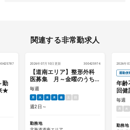
関連する非常勤求人
00425787
2026年07月10日更新
300425974
2026年
【道南エリア】整形外科
通勤便
医募集 月～金曜のうち
～勤
年齢
救急対
週2日～
毎週
来★
回健
後期研
月
火
水
木
金
土
日
毎週
週2日～
月
火
勤務地
勤務地
北海道道南エリア