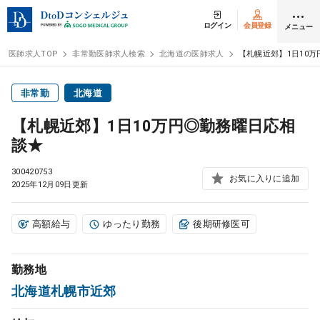
ログイン
会員登録
メニュー
医師求人TOP
非常勤医師求人検索
北海道の医師求人
【札幌近郊】1日10
ログイン
会員登録
非常勤
北海道
【札幌近郊】1日10万円◎勤務曜日応相
医師求人
談★
300420753
常勤検索
お気に入りに追加
転職
2025年12月09日更新
非常勤検索
アルバイト
高額給与
ゆったり勤務
後期研修医可
スポット検索
アルバイト
勤務地
北海道札幌市近郊
DtoDの転職・
アルバイト支援