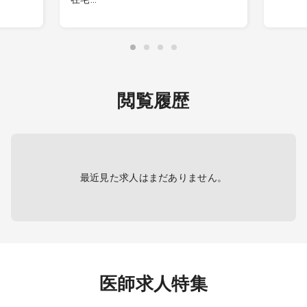
る可能
訪問診療
断
∟訪問件数：1日15件程度（居宅の
2：問
、読影は
みの場合）
3：健
∟訪問先割合：施設6割・居宅4割
4：検
∟対応疾患：内科対応
5：健
∟訪問体制：2名体制（医師・看護
閲覧履歴
師）
電子カ
∟運転：看護師
ズ）
健診シ
・電子カルテ（モバカル）
最近見た求人はまだありません。
医師求人特集