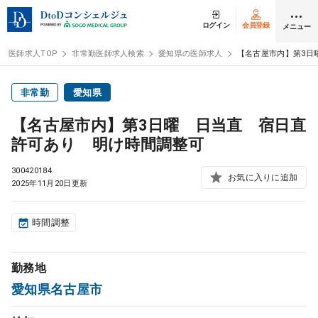
ログイン
会員登録
メニュー
医師求人TOP
非常勤医師求人検索
愛知県の医師求人
【名古屋市内】第3日
ログイン
会員登録
非常勤
愛知県
【名古屋市内】第3日曜 日当直 宿日直
医師求人
許可あり 明け時間調整可
300420184
常勤検索
お気に入りに追加
転職
2025年11月20日更新
非常勤検索
アルバイト
時間調整
スポット検索
アルバイト
勤務地
愛知県名古屋市
DtoDの転職・
アルバイト支援