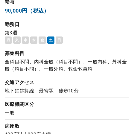
給与
コンサルタント
90,000円（税込）
勤務日
成功事例
第3週
月
火
水
木
金
土
日
転職ノウハウ
募集科目
全科目不問、内科全般（科目不問）、一般内科、外科全
9:00 ～ 18:00
（平日）
受付時間
般（科目不問）、一般外科、救命救急科
0120-337-613
交通アクセス
地下鉄鶴舞線 最寄駅 徒歩10分
クリニック開業
医療機関区分
一般
DtoDとは
お問合せ
病床数
採用をお考えの医療機関の方