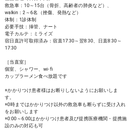
救急車：10～15台（骨折、高齢者の肺炎など）、
walkin：2～6名（挫傷、発熱など）
体制：1診体制
必要手技：挿管、ナート
電子カルテ：ミライズ
宿日直許可取得済み：宿直17:30～翌8:30、日直8:30～
17:30
［当直室］
個室、シャワー、wi-fi
カップラーメン食べ放題です
※かかりつけ患者様はお断りしないようにお願いしま
す。
※0時まではかかりつけ以外の救急車も断らずに受け入れ
をお願いします
※0:00～6:00はかかりつけ患者及び提携医療機関・提携施
設のみの対応も可