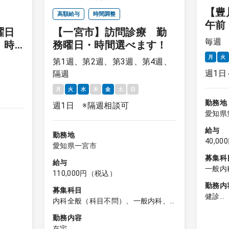
【豊
高額給与
時間調整
午前
曜日
【一宮市】訪問診療 勤
月～
毎週
 時
務曜日・時間選べます！
月
火
第1週、第2週、第3週、第4週、
週1日
隔週
月
火
水
木
金
土
日
勤務地
週1日 ※隔週相談可
愛知県
給与
勤務地
40,0
愛知県一宮市
募集科
給与
一般内
110,000円（税込）
勤務内
募集科目
健診
内科全般（科目不問）、一般内科、
【健診
外科全般（科目不問）、一般外科
勤務内容
在宅
1：健