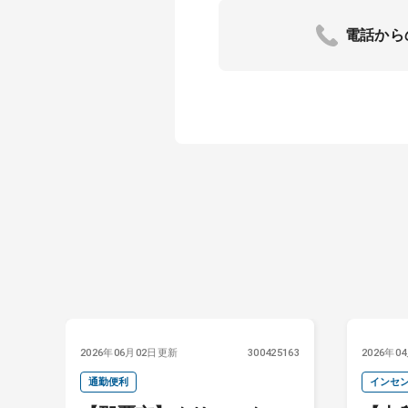
電話から
4318
2026年06月02日更新
300425163
2026年0
通勤便利
インセ