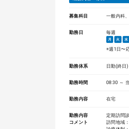
募集科目
一般内科
勤務日
毎週
月
火
水
※週1日〜
勤務体系
日勤(終日)
勤務時間
08:30 ～ 
勤務内容
在宅
勤務内容
定期訪問
コメント
訪問地域