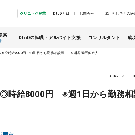
クリニック開業
DtoDとは
お問合せ
採用をお考えの医
検索
DtoDの転職・
アルバイト支援
コンサルタント
成
ト
診療◎時給8000円 ※週1日から勤務相談可 の非常勤医師求人
300420131
2
◎時給8000円 ※週1日から勤
那覇市