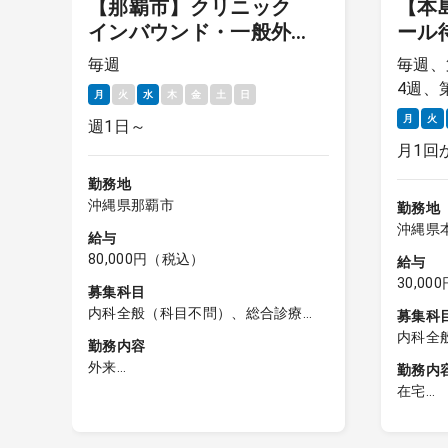
ク
【那覇市】クリニック
【本
1
インバウンド・一般外
ール
来 語学力不問（看護師
相談
毎週
毎週、
または医療通訳者のサポ
4週、
月
火
水
木
金
土
日
ートあり）
月
火
週1日～
月1回
勤務地
沖縄県那覇市
勤務地
沖縄県
給与
80,000円（税込）
給与
30,0
募集科目
、
内科全般（科目不問）、総合診療
募集科
科、外科全般（科目不問）、救命救
内科全
勤務内容
急科
外科全
外来
勤務内
連
インバウンド外来（外国人）：5名前
在宅
後/日
オンコ
総合診療外来（日本人）：25名前後/
※自宅