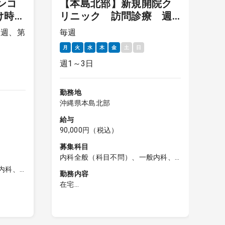
ンコ
【本島北部】新規開院ク
け時間
リニック 訪問診療 週1
日～曜日相談可
3週、第
毎週
毎
月
火
水
木
金
土
日
月
週1～3日
週
勤務地
勤
沖縄県本島北部
沖
給与
給
90,000円（税込）
8
募集科目
募
内科全般（科目不問）、一般内科、
内
外科全般（科目不問）、一般外科
科
内科、
勤務内容
勤
急
外科
在宅
外
訪問診療（往診、書類作成など関連
イ
業務含む）
後
総