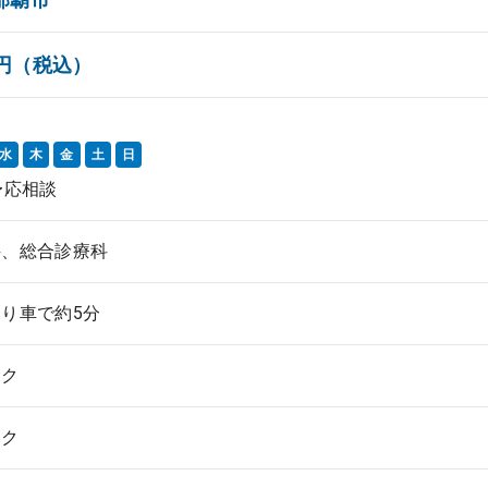
00円（税込）
水
木
金
土
日
〜応相談
科、総合診療科
り車で約5分
ック
ック