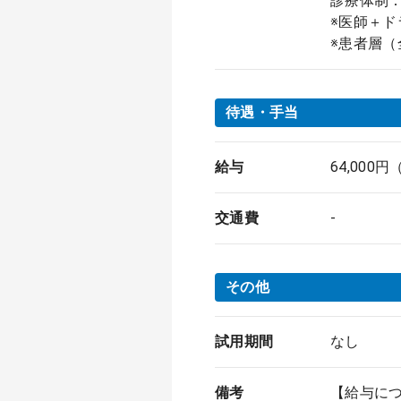
診療体制：
※医師＋ド
※患者層
待遇・手当
給与
64,000
交通費
-
その他
試用期間
なし
備考
【給与に