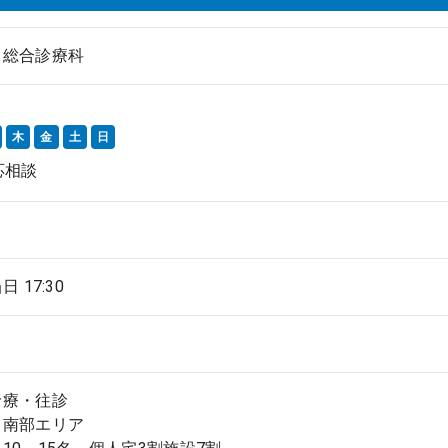
、総合診療科
木
金
土
日
応相談
当日 17:30
診療・往診
：南部エリア