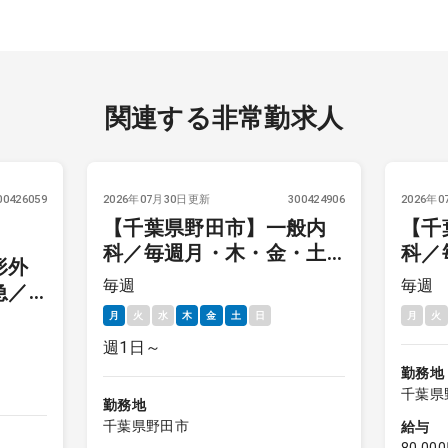
関連する非常勤求人
00426059
2026年07月30日更新
300424906
2026年
【千葉県野田市】一般内
【千
科／毎週月・木・金・土
科／
形外
（週1回～）／外来
理
毎週
毎週
急／
月
火
水
木
金
土
日
月
火
週1日～
勤務地
千葉県
勤務地
千葉県野田市
給与