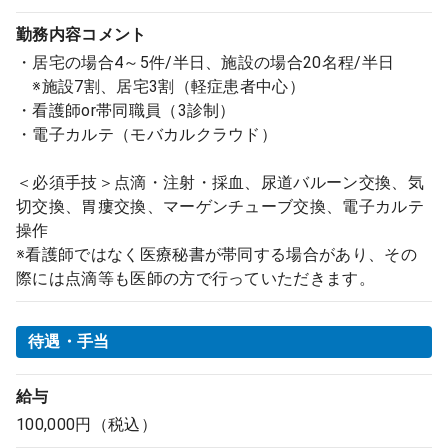
勤務内容
コメント
・居宅の場合4～5件/半日、施設の場合20名程/半日
※施設7割、居宅3割（軽症患者中心）
・看護師or帯同職員（3診制）
・電子カルテ（モバカルクラウド）
＜必須手技＞点滴・注射・採血、尿道バルーン交換、気
切交換、胃瘻交換、マーゲンチューブ交換、電子カルテ
操作
※看護師ではなく医療秘書が帯同する場合があり、その
際には点滴等も医師の方で行っていただきます。
待遇・手当
給与
100,000円（税込）