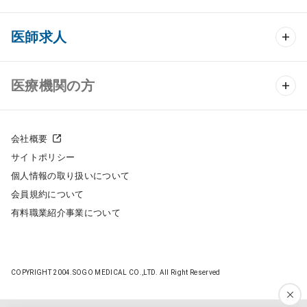
クリニック開業 TOP
医師求人
クリニック物件検索
医師求人 TOP
医療機関の方
DtoDのクリニック開業支援
常勤求人検索
医院の譲渡・売却をお考えの方
クリニックの開業スタイル
会社概要
非常勤求人検索
サイトポリシー
採用をお考えの医療機関の方
クリニック開業までの流れ
個人情報の取り扱いについて
スポット求人検索
会員規約について
開業支援事例
有料職業紹介事業について
DtoDの転職・アルバイト支援
施工事例
成功事例
COPYRIGHT 2004.SOGO MEDICAL CO.,LTD. All Right Reserved
開業ノウハウ
転職ノウハウ