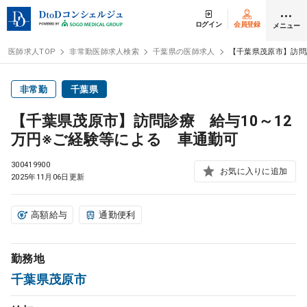
ログイン
会員登録
メニュー
医師求人TOP
非常勤医師求人検索
千葉県の医師求人
【千葉県茂原市】訪問
ログイン
会員登録
非常勤
千葉県
【千葉県茂原市】訪問診療 給与10～12
医師求人
万円※ご経験等による 車通勤可
300419900
常勤検索
お気に入りに追加
転職
2025年11月06日更新
非常勤検索
アルバイト
高額給与
通勤便利
スポット検索
アルバイト
勤務地
千葉県茂原市
DtoDの転職・
アルバイト支援