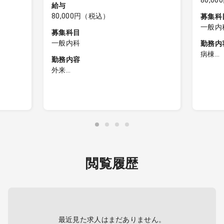
80,0
給与
80,000円（税込）
募集科
一般内
募集科目
一般内科
勤務内
病棟
勤務内容
＜病棟
外来
担当内
＜外来診療＞
ァカン
担当件数：25～30名程度／コマ
合があ
主な症例：外来、発熱外来
患者層
／コマ
患者層 ：高齢の方が大半
主疾患 ：循環器、生活習慣が7割
脱臼、
★呼吸器内科、循環器内科、糖尿病
内科がご専門の先生歓迎（専門外来
閲覧履歴
ではございません）
★病棟コンサルもお願いする場合が
あります。
最近見た求人はまだありません。