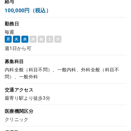
給与
コンサルタント
100,000円（税込）
勤務日
成功事例
毎週
月
火
水
木
金
土
日
転職ノウハウ
週1日から可
募集科目
9:00 ～ 18:00
（平日）
受付時間
0120-337-613
内科全般（科目不問）、一般内科、外科全般（科目不
問）、一般外科
交通アクセス
クリニック開業
最寄り駅より徒歩3分
医療機関区分
DtoDとは
クリニック
お問合せ
採用をお考えの医療機関の方