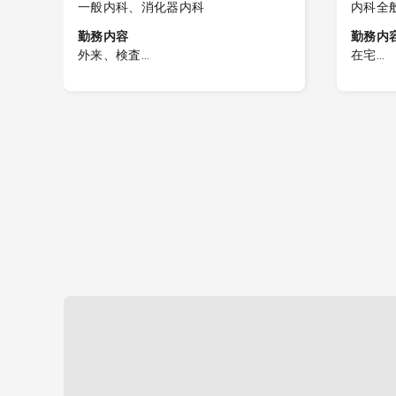
一般内科、消化器内科
内科全
勤務内容
勤務内
外来、検査
在宅
■内科外来
在宅患
数は
・消化器内科の場合はプラス内視鏡
訪問診
数件お願いします。
［訪問件
は事
・受付時間（19:00）までに受診され
5件程
～3
た患者様の診察終了までご勤務をお
［同行
願いします。
が相談
・電子カルテ有
［カル
カル
症
［手技
神科
換・気
滴・採