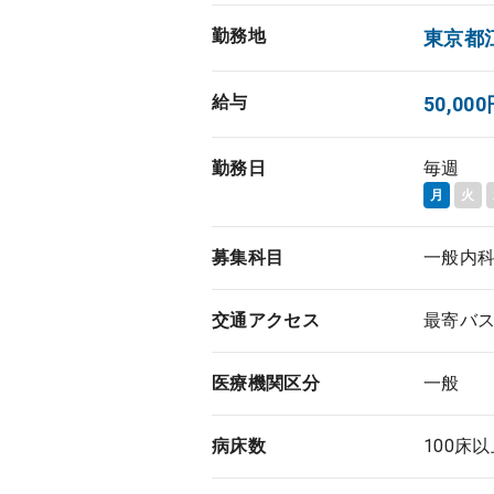
勤務地
東京都
給与
50,0
勤務日
毎週
月
火
募集科目
一般内
交通アクセス
最寄バス
医療機関区分
一般
病床数
100床