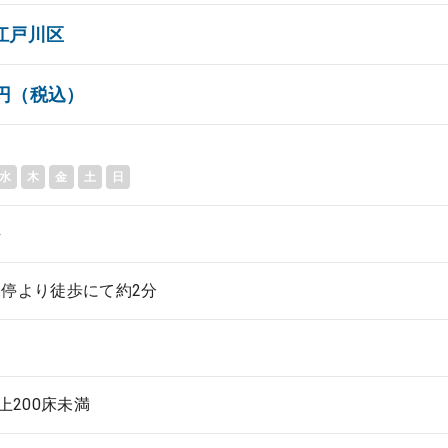
江戸川区
00円（税込）
水
木
金
土
日
科
停より徒歩にて約2分
以上200床未満