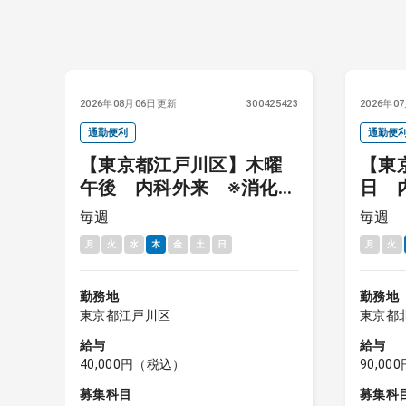
6458
2026年08月06日更新
300425423
2026年0
診
通勤便利
通勤便
万
【東京都江戸川区】木曜
【東
午後 内科外来 ※消化器
日 
内科の場合はプラス内視
※20
毎週
毎週
鏡数件
務
月
火
水
木
金
土
日
月
火
勤務地
勤務地
東京都江戸川区
東京都
給与
給与
40,000円（税込）
90,0
募集科目
募集科