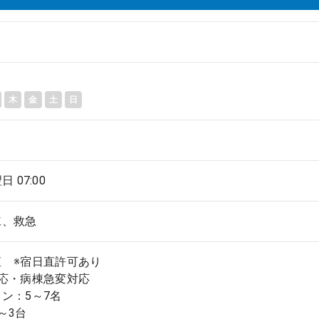
木
金
土
日
翌日 07:00
棟、救急
直 ※宿日直許可あり
応・病棟急変対応
ン：5～7名
～3台