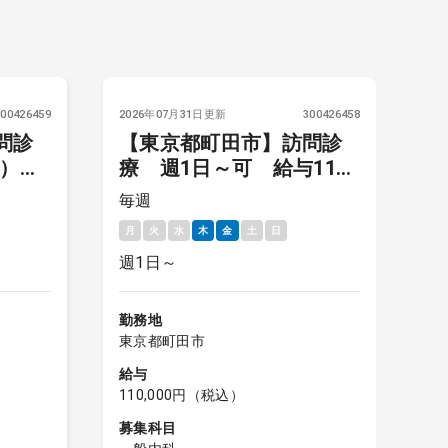
300426459
2026年07月31日更新
300426458
20
問診
【東京都町田市】訪問診
通
K）
療 週1日～可 給与11万
円
毎週
午
月
火
水
木
金
土
日
毎
週1日～
月
勤務地
勤
東京都町田市
東
給与
給
110,000円（税込）
4
募集科目
募