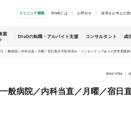
クリニック開業
DtoDとは
お問合せ
採用をお考えの医
検索
DtoDの転職・
アルバイト支援
コンサルタント
成
ト
区】一般病院／内科当直／月曜／宿日直許可取得済み・インセンティブありの非常勤医師
300419784
2
一般病院／内科当直／月曜／宿日