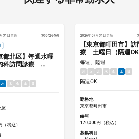
7月31日更新
300426468
2026年07月31日更新
【東京都町田市】訪
利
療 土曜日（隔週O
京都北区】毎週水曜
給与12万円
毎週、隔週
内科訪問診療
26年10月末までの勤
月
火
水
木
金
土
日
隔週OK
水
木
金
土
日
勤務地
東京都町田市
北区
給与
120,000円（税込）
00円（税込）
募集科目
目