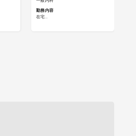
一般内科
一
勤務内容
勤
在宅
外
訪問診療
■
（件数は
L訪問先 ：個人宅、施設（件数は
・
変動あり）
数
または事
L訪問体制：医師、看護師または事
・
り2～3
務員、ドライバー※訪問先により2～3
た
名
願
L訪問件数：1日10～15件
・
軽い症
◎精神科領域（認知症などの軽い症
※精神科
状）の対応もお願いします ※精神科
医へのコンサル可