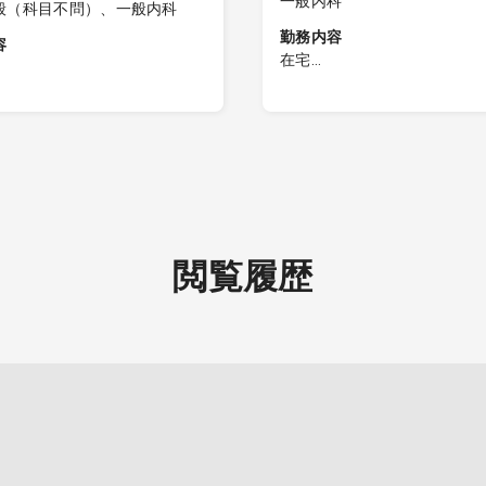
一般内科
般（科目不問）、一般内科
勤務内容
容
在宅
訪問診療
者様及び施設の入居者様への
L訪問先 ：個人宅、施設
療・往診など
変動あり）
数］20-30名程度 ※居宅：
L訪問体制：医師、看護師
度 施設：20名程度
務員、ドライバー※訪問先によ
者］看護師・ドライバー(同行
名
員になる場合もございます)
L訪問件数：1日10～15件
テ］電子(入力補助なし) モバ
閲覧履歴
◎精神科領域（認知症などの
］バルーン管理・胃ろう交
状）の対応もお願いします 
切交換・経鼻交換(相談可)・点
医へのコンサル可
血・予防接種