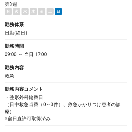
第3週
月
火
水
木
金
土
日
勤務体系
日勤(終日)
勤務時間
09:00 ～ 当日 17:00
勤務内容
救急
勤務内容
コメント
・整形外科輪番日
（日中救急当番（0～3件）、救急かかりつけ患者の診
療）
※宿日直許可取得済み