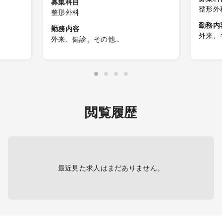
募集科目
整形外
整形外科
勤務内
勤務内容
外来、
外来、健診、その他
■月・
外来、リハビリ、健診
術）
リテー
（25人/コマ、1診制）
■火・
■水…
術）、
閲覧履歴
0
最近見た求人はまだありません。