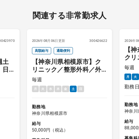
関連する非常勤求人
00423970
2026年08月06日更新
300426622
2026年
【神
高額給与
通勤便利
クリ
週土
【神奈川県相模原市】ク
月～
毎週
 日
リニック／整形外科／外
勤（
来・リハビリ・健診／毎
月
火
毎週
補助
週土曜AM
勤務
月
火
水
木
金
土
日
勤務地
勤務地
神奈川
神奈川県相模原市
給与
給与
88,0
50,000円（税込）
募集科