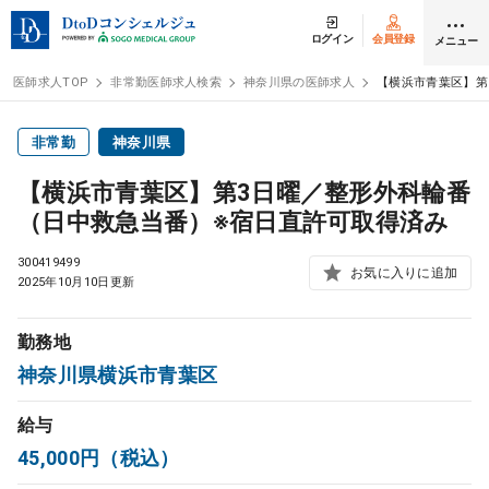
ログイン
会員登録
メニュー
医師求人TOP
非常勤医師求人検索
神奈川県の医師求人
【横浜市青葉区】第
ログイン
会員登録
非常勤
神奈川県
【横浜市青葉区】第3日曜／整形外科輪番
医師求人
（日中救急当番）※宿日直許可取得済み
300419499
常勤検索
お気に入りに追加
転職
2025年10月10日更新
非常勤検索
アルバイト
勤務地
神奈川県横浜市青葉区
スポット検索
アルバイト
給与
45,000円（税込）
DtoDの転職・
アルバイト支援