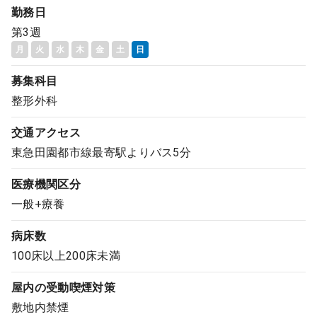
勤務日
コンサルタント
第3週
月
火
水
木
金
土
日
成功事例
募集科目
転職ノウハウ
整形外科
交通アクセス
9:00 ～ 18:00
（平日）
東急田園都市線最寄駅よりバス5分
受付時間
0120-337-613
医療機関区分
一般+療養
クリニック開業
病床数
100床以上200床未満
DtoDとは
屋内の受動喫煙対策
お問合せ
敷地内禁煙
採用をお考えの医療機関の方