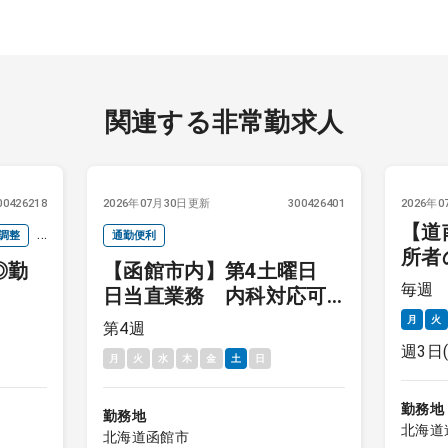
関連する非常勤求人
00426218
2026年07月30日更新
300426401
2026年
【道
調整
通勤便利
所者
◎勤
【函館市内】第4土曜日
ール
毎週
日当直業務 内科対応可
能であれば科目不問
月
火
第4週
週3日
月
火
水
木
金
土
日
勤務地
勤務地
北海道
北海道函館市