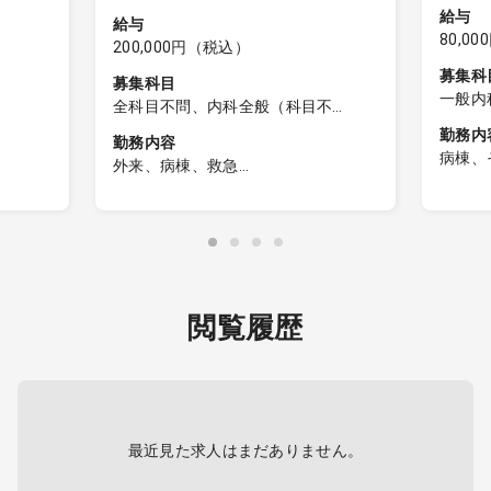
給与
給与
80,0
200,000円（税込）
募集科
募集科目
一般内
全科目不問、内科全般（科目不
問）、一般内科、外科全般（科目不
勤務内
勤務内容
問）、一般外科
病棟、
外来、病棟、救急
日勤帯
■病棟管理（急変時・看取りの対応）
名／通
・担当件数：約0～1件程度／日
看取り
フジノ
宿泊先
■救急対応（かかりつけ患者の時間外
と1週
対応あり ※頻度は少なめ）
税込) ※
※週3
閲覧履歴
定
の宿泊
時間調
談に応
最近見た求人はまだありません。