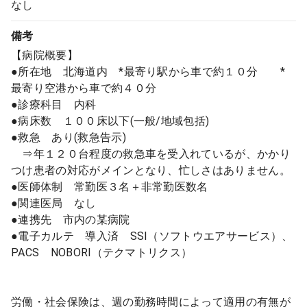
なし
備考
【病院概要】
●所在地 北海道内 *最寄り駅から車で約１０分 *
最寄り空港から車で約４０分
●診療科目 内科
●病床数 １００床以下(一般/地域包括)
●救急 あり(救急告示)
⇒年１２０台程度の救急車を受入れているが、かかり
つけ患者の対応がメインとなり、忙しさはありません。
●医師体制 常勤医３名＋非常勤医数名
●関連医局 なし
●連携先 市内の某病院
●電子カルテ 導入済 SSI（ソフトウエアサービス）、
PACS NOBORI（テクマトリクス）
労働・社会保険は、週の勤務時間によって適用の有無が