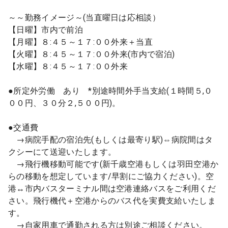
～～勤務イメージ～(当直曜日は応相談）
【日曜】市内で前泊
【月曜】８:４５～１７:００外来＋当直
【火曜】８:４５～１７:００外来(市内で宿泊)
【水曜】８:４５～１７:００外来
●所定外労働 あり *別途時間外手当支給(１時間５,０
００円、３０分２,５００円)。
●交通費
→病院手配の宿泊先(もしくは最寄り駅)⇔病院間はタ
クシーにて送迎いたします。
→飛行機移動可能です(新千歳空港もしくは羽田空港か
らの移動を想定しています/早割にご協力ください)。空
港↔市内バスターミナル間は空港連絡バスをご利用くだ
さい。飛行機代＋空港からのバス代を実費支給いたしま
す。
→自家用車で通勤される方は別途ご相談ください。