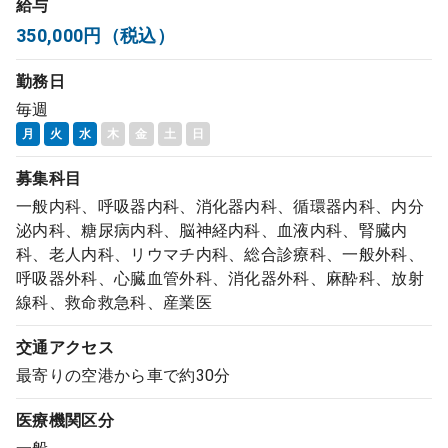
給与
コンサルタント
350,000円（税込）
勤務日
成功事例
毎週
月
火
水
木
金
土
日
転職ノウハウ
募集科目
一般内科、呼吸器内科、消化器内科、循環器内科、内分
9:00 ～ 18:00
（平日）
受付時間
泌内科、糖尿病内科、脳神経内科、血液内科、腎臓内
0120-337-613
科、老人内科、リウマチ内科、総合診療科、一般外科、
呼吸器外科、心臓血管外科、消化器外科、麻酔科、放射
線科、救命救急科、産業医
クリニック開業
交通アクセス
最寄りの空港から車で約30分
DtoDとは
お問合せ
医療機関区分
採用をお考えの医療機関の方