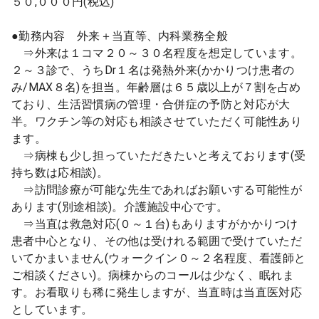
５０,０００円(税込)
●勤務内容 外来＋当直等、内科業務全般
⇒外来は１コマ２０～３０名程度を想定しています。
２～３診で、うちDr１名は発熱外来(かかりつけ患者の
み/MAX８名)を担当。年齢層は６５歳以上が７割を占め
ており、生活習慣病の管理・合併症の予防と対応が大
半。ワクチン等の対応も相談させていただく可能性あり
ます。
⇒病棟も少し担っていただきたいと考えております(受
持ち数は応相談)。
⇒訪問診療が可能な先生であればお願いする可能性が
あります(別途相談)。介護施設中心です。
⇒当直は救急対応(０～１台)もありますがかかりつけ
患者中心となり、その他は受けれる範囲で受けていただ
いてかまいません(ウォークイン０～２名程度、看護師と
ご相談ください)。病棟からのコールは少なく、眠れま
す。お看取りも稀に発生しますが、当直時は当直医対応
としています。