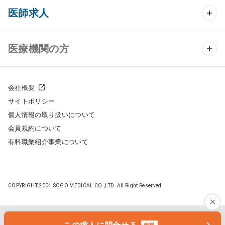
クリニック開業 TOP
医師求人
クリニック物件検索
医師求人 TOP
医療機関の方
DtoDのクリニック開業支援
常勤求人検索
医院の譲渡・売却をお考えの方
クリニックの開業スタイル
会社概要
非常勤求人検索
サイトポリシー
採用をお考えの医療機関の方
クリニック開業までの流れ
個人情報の取り扱いについて
スポット求人検索
会員規約について
開業支援事例
有料職業紹介事業について
DtoDの転職・アルバイト支援
施工事例
成功事例
COPYRIGHT 2004.SOGO MEDICAL CO.,LTD. All Right Reserved
開業ノウハウ
転職ノウハウ
医院開業セミナー