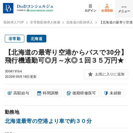
ログイン
会員登録
メニュー
医師求人TOP
非常勤医師求人検索
北海道の医師求人
【北海道の最寄り空港
ログイン
会員登録
非常勤
北海道
【北海道の最寄り空港からバスで30分】
医師求人
飛行機通勤可◎月～水◎１回３５万円★
300419164
常勤検索
お気に入りに追加
転職
2025年09月18日更新
非常勤検索
アルバイト
高額給与
時間調整
後期研修医可
未経験
スポット検索
アルバイト
勤務地
北海道最寄の空港より車で約３０分
DtoDの転職・
アルバイト支援